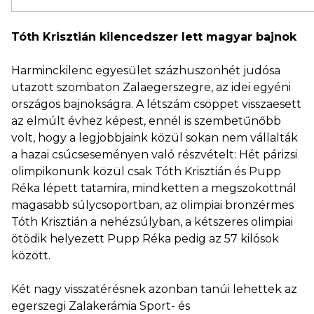
Tóth Krisztián kilencedszer lett magyar bajnok
Harminckilenc egyesület százhuszonhét judósa
utazott szombaton Zalaegerszegre, az idei egyéni
országos bajnokságra. A létszám csöppet visszaesett
az elmúlt évhez képest, ennél is szembetűnőbb
volt, hogy a legjobbjaink közül sokan nem vállalták
a hazai csúcseseményen való részvételt: Hét párizsi
olimpikonunk közül csak Tóth Krisztián és Pupp
Réka lépett tatamira, mindketten a megszokottnál
magasabb súlycsoportban, az olimpiai bronzérmes
Tóth Krisztián a nehézsúlyban, a kétszeres olimpiai
ötödik helyezett Pupp Réka pedig az 57 kilósok
között.
Két nagy visszatérésnek azonban tanúi lehettek az
egerszegi Zalakerámia Sport- és