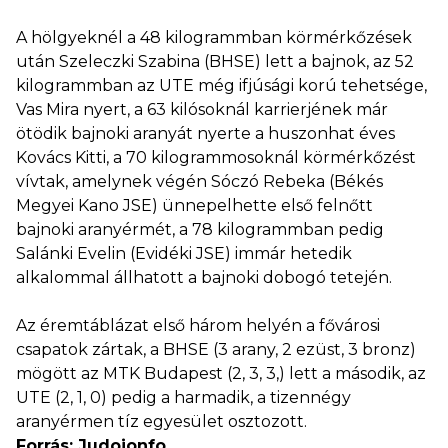
A hölgyeknél a 48 kilogrammban körmérkőzések
után Szeleczki Szabina (BHSE) lett a bajnok, az 52
kilogrammban az UTE még ifjúsági korú tehetsége,
Vas Mira nyert, a 63 kilósoknál karrierjének már
ötödik bajnoki aranyát nyerte a huszonhat éves
Kovács Kitti, a 70 kilogrammosoknál körmérkőzést
vívtak, amelynek végén Sóczó Rebeka (Békés
Megyei Kano JSE) ünnepelhette első felnőtt
bajnoki aranyérmét, a 78 kilogrammban pedig
Salánki Evelin (Evidéki JSE) immár hetedik
alkalommal állhatott a bajnoki dobogó tetején.
Az éremtáblázat első három helyén a fővárosi
csapatok zártak, a BHSE (3 arany, 2 ezüst, 3 bronz)
mögött az MTK Budapest (2, 3, 3,) lett a második, az
UTE (2, 1, 0) pedig a harmadik, a tizennégy
aranyérmen tíz egyesület osztozott.
Forrás: Judoionfo