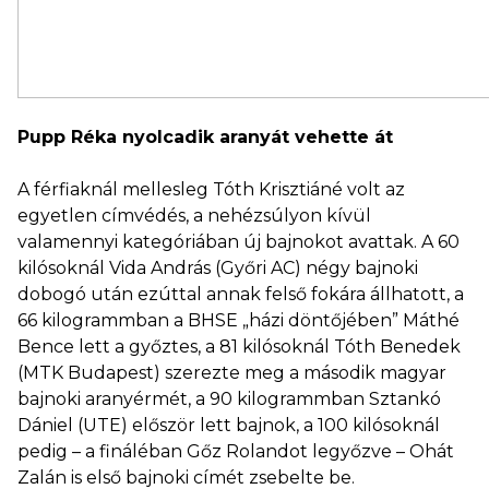
Pupp Réka nyolcadik aranyát vehette át
A férfiaknál mellesleg Tóth Krisztiáné volt az
egyetlen címvédés, a nehézsúlyon kívül
valamennyi kategóriában új bajnokot avattak. A 60
kilósoknál Vida András (Győri AC) négy bajnoki
dobogó után ezúttal annak felső fokára állhatott, a
66 kilogrammban a BHSE „házi döntőjében” Máthé
Bence lett a győztes, a 81 kilósoknál Tóth Benedek
(MTK Budapest) szerezte meg a második magyar
bajnoki aranyérmét, a 90 kilogrammban Sztankó
Dániel (UTE) először lett bajnok, a 100 kilósoknál
pedig – a fináléban Gőz Rolandot legyőzve – Ohát
Zalán is első bajnoki címét zsebelte be.