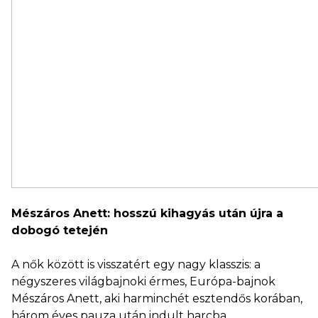
Mészáros Anett: hosszú kihagyás után újra a
dobogó tetején
A nők között is visszatért egy nagy klasszis: a
négyszeres világbajnoki érmes, Európa-bajnok
Mészáros Anett, aki harminchét esztendős korában,
három éves pauza után indult harcba