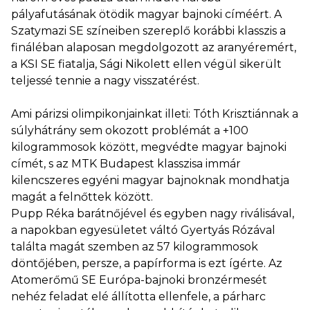
pályafutásának ötödik magyar bajnoki címéért. A
Szatymazi SE színeiben szereplő korábbi klasszis a
fináléban alaposan megdolgozott az aranyéremért,
a KSI SE fiatalja, Sági Nikolett ellen végül sikerült
teljessé tennie a nagy visszatérést.
Ami párizsi olimpikonjainkat illeti: Tóth Krisztiánnak a
súlyhátrány sem okozott problémát a +100
kilogrammosok között, megvédte magyar bajnoki
címét, s az MTK Budapest klasszisa immár
kilencszeres egyéni magyar bajnoknak mondhatja
magát a felnőttek között.
Pupp Réka barátnőjével és egyben nagy riválisával,
a napokban egyesületet váltó Gyertyás Rózával
találta magát szemben az 57 kilogrammosok
döntőjében, persze, a papírforma is ezt ígérte. Az
Atomerőmű SE Európa-bajnoki bronzérmesét
nehéz feladat elé állította ellenfele, a párharc