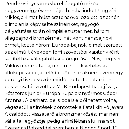
Rendezvénycsarnokba ellátogató nézők:
negyvennégy évesen újra harcba indult Ungvári
Miklós, aki már húsz esztendővel ezelőtt, az athéni
olimpián is képviselte színeinket, ragyogó
pályafutása során olimpiai ezüstérmet, három
világbajnoki bronzérmet, hét kontinensbajnoki
érmet, közte három Európa-bajnoki címet szerzett,
s az elmúlt években férfi szövetségi kapitányként
segítette a válogatottak előrejutását. Nos, Ungvári
Miklós megmutatta, még mindig kivételes az
állóképessége, az elődöntőben csaknem tizennégy
percnyi tiszta küzdelmi időt töltött a tatamin, s
parázs csatát vívott az MTK Budapest fiataljával, a
kétszeres junior Európa-kupa aranyérmes Gábor
Áronnal. A párharc ide is, oda is eldőlhetett volna,
végezetül az intések döntöttek a fiatal kihívó javára.
A csalódott visszatérő a bronzmérkőzést már nem
vállalta, legyőzője pedig a fináléban alul maradt
Szeredás Botonddal szemben, a Nippon Sport JC