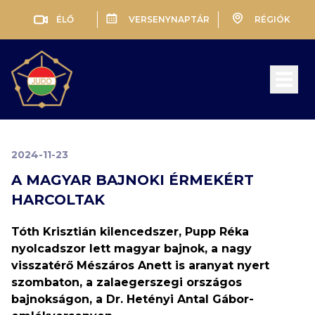
ÉLŐ
VERSENYNAPTÁR
RÉGIÓK
Open 
2024-11-23
A MAGYAR BAJNOKI ÉRMEKÉRT
HARCOLTAK
Tóth Krisztián kilencedszer, Pupp Réka
nyolcadszor lett magyar bajnok, a nagy
visszatérő Mészáros Anett is aranyat nyert
szombaton, a zalaegerszegi országos
bajnokságon, a Dr. Hetényi Antal Gábor-