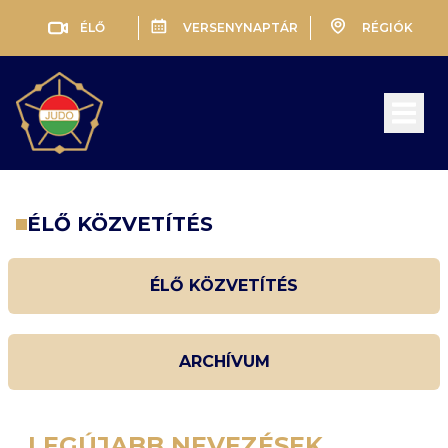
ÉLŐ
VERSENYNAPTÁR
RÉGIÓK
Open 
ÉLŐ KÖZVETÍTÉS
ÉLŐ KÖZVETÍTÉS
ARCHÍVUM
LEGÚJABB NEVEZÉSEK