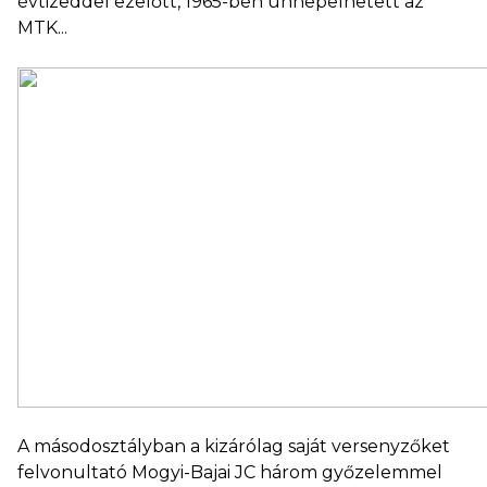
évtizeddel ezelőtt, 1965-ben ünnepelhetett az
MTK...
A másodosztályban a kizárólag saját versenyzőket
felvonultató Mogyi-Bajai JC három győzelemmel