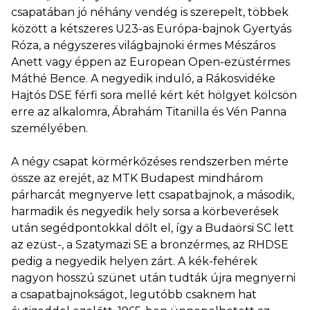
csapatában jó néhány vendég is szerepelt, többek
között a kétszeres U23-as Európa-bajnok Gyertyás
Róza, a négyszeres világbajnoki érmes Mészáros
Anett vagy éppen az European Open-ezüstérmes
Máthé Bence. A negyedik induló, a Rákosvidéke
Hajtós DSE férfi sora mellé kért két hölgyet kölcsön
erre az alkalomra, Ábrahám Titanilla és Vén Panna
személyében.
A négy csapat körmérkőzéses rendszerben mérte
össze az erejét, az MTK Budapest mindhárom
párharcát megnyerve lett csapatbajnok, a második,
harmadik és negyedik hely sorsa a körbeverések
után segédpontokkal dőlt el, így a Budaörsi SC lett
az ezüst-, a Szatymazi SE a bronzérmes, az RHDSE
pedig a negyedik helyen zárt. A kék-fehérek
nagyon hosszú szünet után tudták újra megnyerni
a csapatbajnokságot, legutóbb csaknem hat