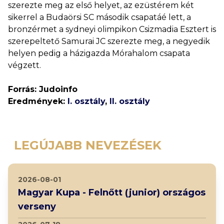
szerezte meg az első helyet, az ezüstérem két
sikerrel a Budaörsi SC második csapatáé lett, a
bronzérmet a sydneyi olimpikon Csizmadia Esztert is
szerepeltető Samurai JC szerezte meg, a negyedik
helyen pedig a házigazda Mórahalom csapata
végzett.
Forrás: Judoinfo
Eredmények:
I. osztály
,
II. osztály
LEGÚJABB NEVEZÉSEK
2026-08-01
Magyar Kupa - Felnőtt (junior) országos
verseny