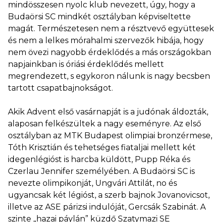
mindösszesen nyolc klub nevezett, úgy, hogy a
Budaörsi SC mindkét osztályban képviseltette
magát. Természetesen nem a résztvevő együttesek
és nem a lelkes mórahalmi szervezők hibája, hogy
nem övezi nagyobb érdeklődés a más országokban
napjainkban is óriási érdeklődés mellett
megrendezett, s egykoron nálunk is nagy becsben
tartott csapatbajnokságot.
Akik Advent első vasárnapját is a judónak áldozták,
alaposan felkészültek a nagy eseményre. Az első
osztályban az MTK Budapest olimpiai bronzérmese,
Tóth Krisztián és tehetséges fiataljai mellett két
idegenlégióst is harcba küldött, Pupp Réka és
Czerlau Jennifer személyében. A Budaörsi SC is
nevezte olimpikonját, Ungvári Attilát, no és
ugyancsak két légióst, a szerb bajnok Jovanovicsot,
illetve az ASE párizsi indulóját, Gercsák Szabinát. A
szinte „hazai páylán” küzdő Szatymazi SE