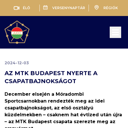
ÉLŐ
VERSENYNAPTÁR
RÉGIÓK
Open 
2024-12-03
AZ MTK BUDAPEST NYERTE A
CSAPATBAJNOKSÁGOT
December elsején a Móradombi
Sportcsarnokban rendezték meg az idei
csapatbajnokságot, az első osztályú
küzdelmekben – csaknem hat évtized után újra
– az MTK Budapest csapata szerezte meg az