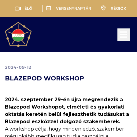
ÉLŐ
VERSENYNAPTÁR
RÉGIÓK
Open 
2024-09-12
BLAZEPOD WORKSHOP
2024. szeptember 29-én újra megrendezik a
Blazepod Workshopot, elméleti és gyakorlati
oktatás keretén belül fejleszthetik tudásukat a
Blazepod eszközzel dolgozó szakemberek.
A workshop célja, hogy minden edző, szakember
még inkább specifikusan tudja használni a