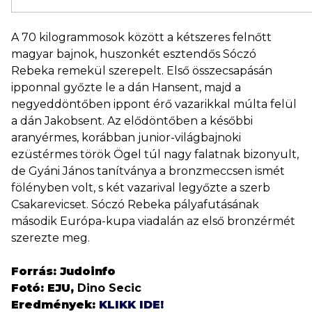
A 70 kilogrammosok között a kétszeres felnőtt
magyar bajnok, huszonkét esztendős Sóczó
Rebeka remekül szerepelt. Első összecsapásán
ipponnal győzte le a dán Hansent, majd a
negyeddöntőben ippont érő vazarikkal múlta felül
a dán Jakobsent. Az elődöntőben a későbbi
aranyérmes, korábban junior-világbajnoki
ezüstérmes török Ögel túl nagy falatnak bizonyult,
de Gyáni János tanítványa a bronzmeccsen ismét
fölényben volt, s két vazarival legyőzte a szerb
Csakarevicset. Sóczó Rebeka pályafutásának
második Európa-kupa viadalán az első bronzérmét
szerezte meg.
Forrás: Judoinfo
Fotó: EJU,
Dino Secic
Eredmények:
KLIKK IDE!