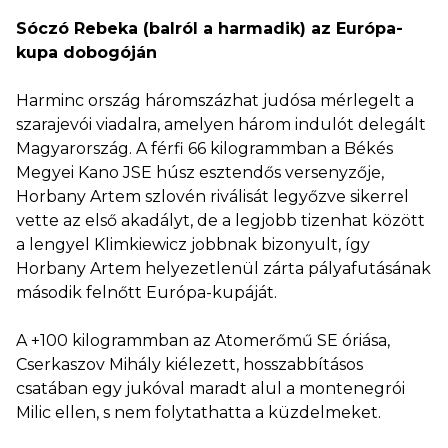
Sóczó Rebeka (balról a harmadik) az Európa-
kupa dobogóján
Harminc ország háromszázhat judósa mérlegelt a
szarajevói viadalra, amelyen három indulót delegált
Magyarország. A férfi 66 kilogrammban a Békés
Megyei Kano JSE húsz esztendős versenyzője,
Horbany Artem szlovén riválisát legyőzve sikerrel
vette az első akadályt, de a legjobb tizenhat között
a lengyel Klimkiewicz jobbnak bizonyult, így
Horbany Artem helyezetlenül zárta pályafutásának
második felnőtt Európa-kupáját.
A +100 kilogrammban az Atomerőmű SE óriása,
Cserkaszov Mihály kiélezett, hosszabbításos
csatában egy jukóval maradt alul a montenegrói
Milic ellen, s nem folytathatta a küzdelmeket.