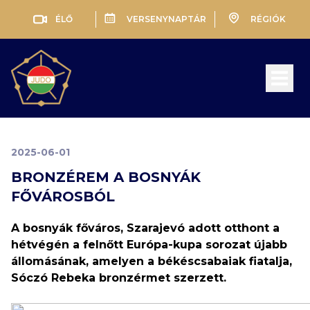
ÉLŐ
VERSENYNAPTÁR
RÉGIÓK
Open 
2025-06-01
BRONZÉREM A BOSNYÁK
FŐVÁROSBÓL
A bosnyák főváros, Szarajevó adott otthont a
hétvégén a felnőtt Európa-kupa sorozat újabb
állomásának, amelyen a békéscsabaiak fiatalja,
Sóczó Rebeka bronzérmet szerzett.