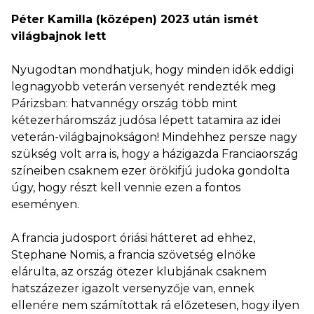
Péter Kamilla (középen) 2023 után ismét
világbajnok lett
Nyugodtan mondhatjuk, hogy minden idők eddigi
legnagyobb veterán versenyét rendezték meg
Párizsban: hatvannégy ország több mint
kétezerháromszáz judósa lépett tatamira az idei
veterán-világbajnokságon! Mindehhez persze nagy
szükség volt arra is, hogy a házigazda Franciaország
színeiben csaknem ezer örökifjú judoka gondolta
úgy, hogy részt kell vennie ezen a fontos
eseményen.
A francia judosport óriási hátteret ad ehhez,
Stephane Nomis, a francia szövetség elnöke
elárulta, az ország ötezer klubjának csaknem
hatszázezer igazolt versenyzője van, ennek
ellenére nem számítottak rá előzetesen, hogy ilyen