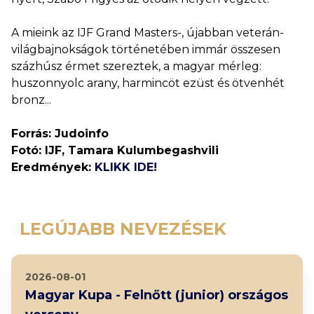
A mieink az IJF Grand Masters-, újabban veterán-
világbajnokságok történetében immár összesen
százhúsz érmet szereztek, a magyar mérleg:
huszonnyolc arany, harmincöt ezüst és ötvenhét
bronz...
Forrás: Judoinfo
Fotó: IJF, Tamara Kulumbegashvili
Eredmények:
KLIKK IDE!
LEGÚJABB NEVEZÉSEK
2026-08-01
Magyar Kupa - Felnőtt (junior) országos