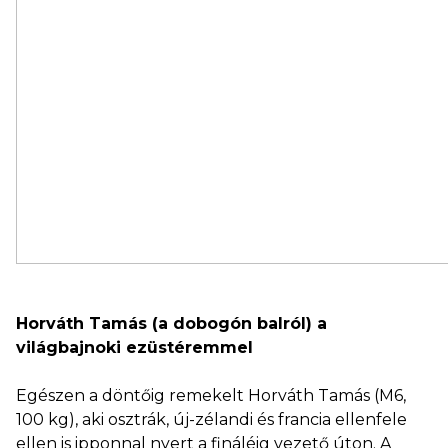
Horváth Tamás (a dobogón balról) a
világbajnoki ezüstéremmel
Egészen a döntőig remekelt Horváth Tamás (M6,
100 kg), aki osztrák, új-zélandi és francia ellenfele
ellen is ipponnal nyert a fináléig vezető úton. A