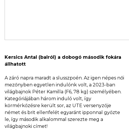
Kersics Antal (balról) a dobogó második fokára
állhatott
A záró napra maradt a slusszpoén. Az igen népes női
mezőnyben egyetlen indulónk volt, a 2023-ban
világbajnok Péter Kamilla (F6, 78 kg) személyében.
Kategóriájában három induló volt, így
körmérkőzésre került sor, az UTE versenyzője
német és brit ellenfelét egyaránt ipponnal győzte
le, így második alkalommal szerezte meg a
világbajnoki címet!