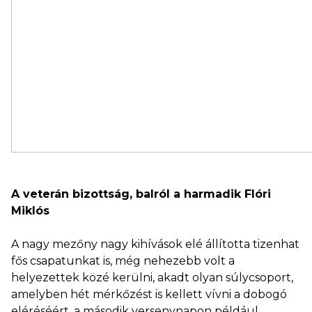
A veterán bizottság, balról a harmadik Flóri
Miklós
A nagy mezőny nagy kihívások elé állította tizenhat
fős csapatunkat is, még nehezebb volt a
helyezettek közé kerülni, akadt olyan súlycsoport,
amelyben hét mérkőzést is kellett vívni a dobogó
eléréséért, a második versenynapon például