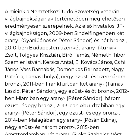
A mieink a Nemzetközi Judo Szövetség veterán-
világbajnokságainak történetében meglehetősen
eredményesen szerepelnek. Az első hivatalos IJF-
világbajnokságon, 2009-ben Sindelfingenben két
arany- (Gyáni János és Péter Sándor) és hét bronz-,
2010-ben Budapesten tizenkét arany- (Kunyik
Zsolt, Tölgyesi Krisztián, Bíró Tamás, Németh Tibor,
Szemler István, Kersics Antal, E. Kovács János, Csihi
János, Vass Barnabás, Domonkos Bernadett, Nagy
Patrícia, Tamás Ibolya), négy ezüst- és tizenhárom
bronz-, 2011-ben Frankfurtban két arany- (Tamás
László, Péter Sándor), egy ezüst- és öt bronz-, 2012-
ben Miamiban egy arany- (Péter Sándor), három
ezüst- és egy bronz-, 2013-ban Abu-dzabiban egy
arany- (Péter Sándor), egy ezüst- és egy bronz-,
2014-ben Malagában egy arany- (Pósán Edina),
négy ezüst- és három bronz-, 2015-ben
Amszterdamban két arany- (Sinka Szabolcs, Vészi