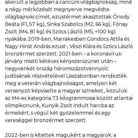
sikerült a legjobban a cancúni világbajnokság, mind
a négy mérkőzését megnyerve megvédte
világbajnoki címét, ezüstérmet akasztottak Ónody
Beáta (F1, 57 kg), Sinka Szabolcs (M2, 66 kg), Fónay
Zsolt (M4, 81 kg) és Szőcs László (M5, +100 kg)
nyakába. 2019-ben, Marrakesben Göndöcs Attila és
Nagy-Hinst András ezüst-, Vészi Klára és Szőcs László
bronzérmet szerzett. 2021-ben – a koronavírus-
járvány miatti kétéves kényszerszünet után –
negyvenkét ország háromszázötvennyolc
judósának részvételével Lisszabonban rendezték
meg a veterán világbajnokságot, amelyen két
versenyző képviselte a magyar színeket., közülük
az M4-es kategória 73 kilogrammosai között atlantai
olimpikonunk, Kunyik Zsolt indult harcba az
érmekért, s végül két győzelemmel és egy
vereséggel bronzérmet szerzett.
2022-ben is kitettek magukért a magyarok: a