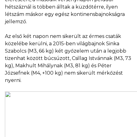
hétszáznál is többen álltak a küzdőtérre, ilyen
létszám máskor egy egész kontinensbajnokságra
jellemző.
Az első két napon nem sikerült az érmes csaták
közelébe kerülni, a 2015-ben világbajnok Sinka
Szabolcs (M3, 66 kg) két győzelem után a legjobb
tizenhat között búcsúzott, Csillag Istvánnak (M3, 73
kg), Makhult Mihálynak (M3, 81 kg) és Péter
Józsefnek (M4, +100 kg) nem sikerült mérkőzést
nyerni.