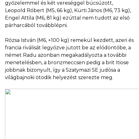
győzelemmel és két vereséggel búcsúzott,
Leopold Róbert (M5, 66 kg), Kürti János (M6, 73 kg),
Engel Attila (M6, 81 kg) ezúttal nem tudott az első
párharcából továbblépni.
Rózsa István (M6, +100 kg) remekül kezdett, azeri és
francia riválisát legyőzve jutott be az elődöntőbe, a
német Radu azonban megakadályozta a további
menetelésben, a bronzmeccsen pedig a brit Itiose
jobbnak bizonyult, így a Szatymazi SE judósa a
világbajnoki ötödik helyezést szerezte meg.