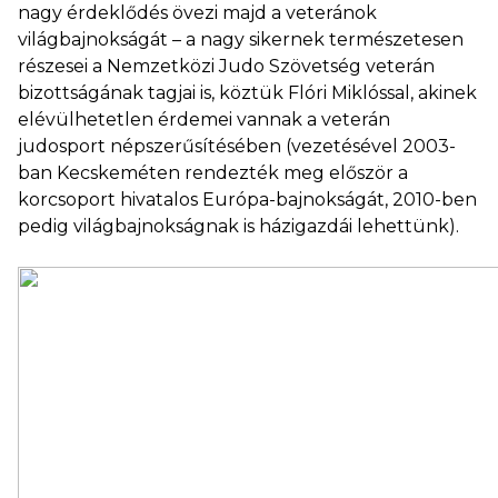
nagy érdeklődés övezi majd a veteránok
világbajnokságát – a nagy sikernek természetesen
részesei a Nemzetközi Judo Szövetség veterán
bizottságának tagjai is, köztük Flóri Miklóssal, akinek
elévülhetetlen érdemei vannak a veterán
judosport népszerűsítésében (vezetésével 2003-
ban Kecskeméten rendezték meg először a
korcsoport hivatalos Európa-bajnokságát, 2010-ben
pedig világbajnokságnak is házigazdái lehettünk).