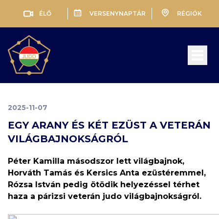
ÉLŐ
VERSENYNAPTÁR
RÉGIÓK
Open 
2025-11-07
EGY ARANY ÉS KÉT EZÜST A VETERÁN
VILÁGBAJNOKSÁGRÓL
Péter Kamilla másodszor lett világbajnok,
Horváth Tamás és Kersics Anta ezüstéremmel,
Rózsa István pedig ötödik helyezéssel térhet
haza a párizsi veterán judo világbajnokságról.