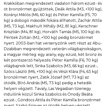
Krakkóban megrendezett viadalon három ezüst- és
öt bronzérmet gyűjtöttek, Deák Attila (M3, +100 kg),
Korányi Miklós (M6, 60 kg) és Péter Kamilla (F5, 70
kg) a dobogó második fokára állhatott, Zachár Attila
(M5, 73 kg), Makhult Mihály (M2, 81 kg), Kerschner
Krisztián (M4, 81 kg), Horváth Tamás (M5, 100 kg) és
Péntek Zoltán (M2, +100 kg) pedig bronzérmet
nyert. 2003-ban hat versenyzőnk vett részt az Abu-
Dzabiban megrendezett veterán-világbajnokságon,
a magyar mérleg: egy arany, egy ezüst, két bronz és
két pontszerző helyezés: Péter Kamilla (F6, 70 kg)
világbajnok lett, Sinka Szabolcs (M3, 66 kg) ezüst-,
Szőcs László (M6, +100 kg) és Vészi Klára (F4, 63 kg)
bronzérmet nyert, Zatik József (M7, 73 kg) az
ötödik, Bíró András (M5, 73 kg) pedig a hetedik
helyen végzett. Tavaly, Las Vegasban tizenegy
indulónk közül Sinka Szabolcs és Ónody Beáta
ezüst-, Göndöcs Attila és Péter Kamilla bronzérmet
nyert, Szabó Frigyes az ötödik helyen végzett.