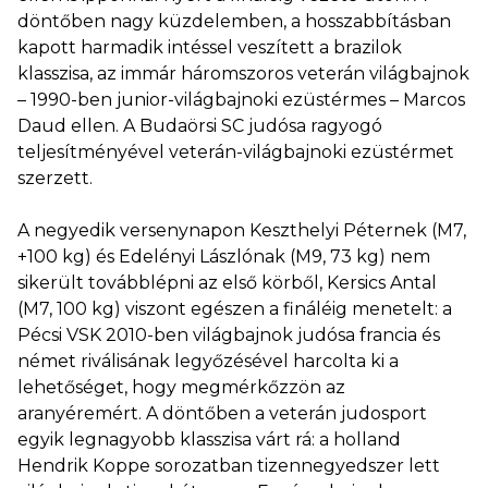
döntőben nagy küzdelemben, a hosszabbításban
kapott harmadik intéssel veszített a brazilok
klasszisa, az immár háromszoros veterán világbajnok
– 1990-ben junior-világbajnoki ezüstérmes – Marcos
Daud ellen. A Budaörsi SC judósa ragyogó
teljesítményével veterán-világbajnoki ezüstérmet
szerzett.
A negyedik versenynapon Keszthelyi Péternek (M7,
+100 kg) és Edelényi Lászlónak (M9, 73 kg) nem
sikerült továbblépni az első körből, Kersics Antal
(M7, 100 kg) viszont egészen a fináléig menetelt: a
Pécsi VSK 2010-ben világbajnok judósa francia és
német riválisának legyőzésével harcolta ki a
lehetőséget, hogy megmérkőzzön az
aranyéremért. A döntőben a veterán judosport
egyik legnagyobb klasszisa várt rá: a holland
Hendrik Koppe sorozatban tizennegyedszer lett