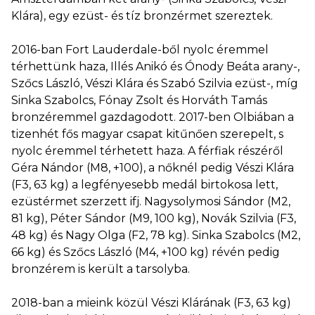
Klára), egy ezüst- és tíz bronzérmet szereztek.
2016-ban Fort Lauderdale-ből nyolc éremmel
térhettünk haza, Illés Anikó és Ónody Beáta arany-,
Szőcs László, Vészi Klára és Szabó Szilvia ezüst-, míg
Sinka Szabolcs, Fónay Zsolt és Horváth Tamás
bronzéremmel gazdagodott. 2017-ben Olbiában a
tizenhét fős magyar csapat kitűnően szerepelt, s
nyolc éremmel térhetett haza. A férfiak részéről
Géra Nándor (M8, +100), a nőknél pedig Vészi Klára
(F3, 63 kg) a legfényesebb medál birtokosa lett,
ezüstérmet szerzett ifj. Nagysolymosi Sándor (M2,
81 kg), Péter Sándor (M9, 100 kg), Novák Szilvia (F3,
48 kg) és Nagy Olga (F2, 78 kg). Sinka Szabolcs (M2,
66 kg) és Szőcs László (M4, +100 kg) révén pedig
bronzérem is került a tarsolyba.
2018-ban a mieink közül Vészi Klárának (F3, 63 kg)