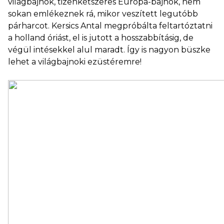
világbajnok, tizenkétszeres Európa-bajnok, nem
sokan emlékeznek rá, mikor veszített legutóbb
párharcot. Kersics Antal megpróbálta feltartóztatni
a holland óriást, el is jutott a hosszabbításig, de
végül intésekkel alul maradt. Így is nagyon büszke
lehet a világbajnoki ezüstéremre!