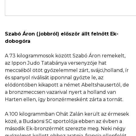
Szabó Áron (jobbról) először állt felnőtt Ek-
dobogóra
A 73 kilogrammosok között Szabó Áron remekelt,
az Ippon Judo Tatabánya versenyzője hat
meccséből ötöt győzelemmel zárt, svájci,holland, ír
és spanyol riválisát ipponnal győzte le, az
elődöntőben kikapott a német Abeltshausertől, de
a bronzmeccsen vazarival nyert a holland van
Harten ellen, így bronzérmesként zárta a tornát.
A 100 kilogrammban Ohát Zalán került az érmesek
közé, a Budaörsi SC sportolója ebben az évben a
második Ek-bronzérmét szerezte meg. Neki négy
győzelmet kellett ehhez aratnia, francia ellenfelét