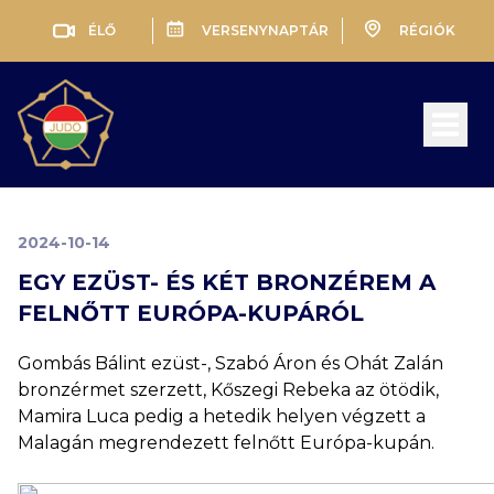
ÉLŐ
VERSENYNAPTÁR
RÉGIÓK
Open 
2024-10-14
EGY EZÜST- ÉS KÉT BRONZÉREM A
FELNŐTT EURÓPA-KUPÁRÓL
Gombás Bálint ezüst-, Szabó Áron és Ohát Zalán
bronzérmet szerzett, Kőszegi Rebeka az ötödik,
Mamira Luca pedig a hetedik helyen végzett a
Malagán megrendezett felnőtt Európa-kupán.