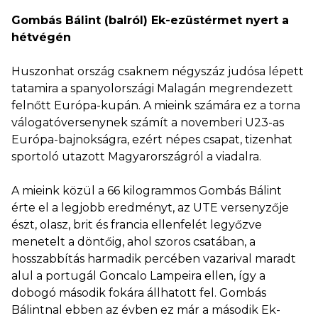
Gombás Bálint (balról) Ek-ezüstérmet nyert a
hétvégén
Huszonhat ország csaknem négyszáz judósa lépett
tatamira a spanyolországi Malagán megrendezett
felnőtt Európa-kupán. A mieink számára ez a torna
válogatóversenynek számít a novemberi U23-as
Európa-bajnokságra, ezért népes csapat, tizenhat
sportoló utazott Magyarországról a viadalra.
A mieink közül a 66 kilogrammos Gombás Bálint
érte el a legjobb eredményt, az UTE versenyzője
észt, olasz, brit és francia ellenfelét legyőzve
menetelt a döntőig, ahol szoros csatában, a
hosszabbítás harmadik percében vazarival maradt
alul a portugál Goncalo Lampeira ellen, így a
dobogó második fokára állhatott fel. Gombás
Bálintnal ebben az évben ez már a második Ek-