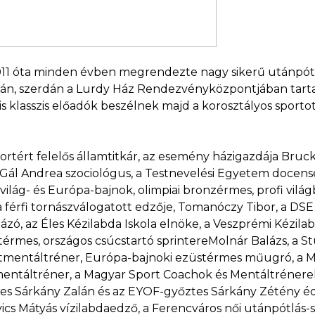
11 óta minden évben megrendezte nagy sikerű utánpótlás
n, szerdán a Lurdy Ház Rendezvényközpontjában tarta
 klasszis előadók beszélnek majd a korosztályos sportot
ért felelős államtitkár, az esemény házigazdája Bruck
r. Gál Andrea szociológus, a Testnevelési Egyetem docens
világ- és Európa-bajnok, olimpiai bronzérmes, profi vilá
a férfi tornászválogatott edzője, Tomanóczy Tibor, a D
ázó, az Éles Kézilabda Iskola elnöke, a Veszprémi Kézilab
mes, országos csúcstartó sprintereMolnár Balázs, a St
ortmentáltréner, Európa-bajnoki ezüstérmes műugró, a 
tmentáltréner, a Magyar Sport Coachok és Mentáltréner
rmes Sárkány Zalán és az EYOF-győztes Sárkány Zétény éd
cs Mátyás vízilabdaedző, a Ferencváros női utánpótlás-sz