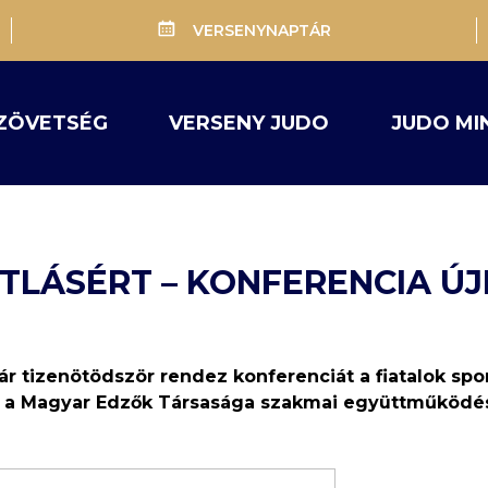
VERSENYNAPTÁR
ZÖVETSÉG
VERSENY JUDO
JUDO MI
TLÁSÉRT – KONFERENCIA ÚJ
 tizenötödször rendez konferenciát a fiatalok spor
 a Magyar Edzők Társasága szakmai együttműködé