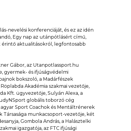
-nevelési konferenciáját, és ez az idén
ndó, Egy nap az utánpótlásért című,
 érintő aktualitásokról, legfontosabb
ner Gábor, az Utanpotlassport.hu
e, gyermek- és ifjúságvédelmi
gbajnok bokszoló, a Madárfészek
SE Röplabda Akadémia szakmai vezetője,
da Kft. ügyvezetője, Sulyán Alexa, a
udyNSport globális toborzó cég
Magyar Sport Coachok és Mentáltrénerek
ek Társasága munkacsoport-vezetője, két
esanyja, Gombola András, a Halásztelki
akmai igazgatója, az FTC ifjúsági