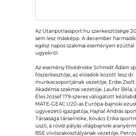
Az Utanpotlassport.hu szerkesztősége 20
sem lesz másképp. A december harmadiká
egész napos szakmai eseményen ezúttal is
ügyekről.
Az esemény fővédnöke Schmidt Ádám sport
főszerkesztője, az előadók között lesz d
munkacsoportjának vezetője, Erdei Zsolt 
Akadémia szakmai vezetője, Laufer Béla, 
Éles József 179-szeres válogatott kézilabd
MATE-GEAC U20-as Európa-bajnoki ezüstér
ügyvezető igazgatója, Hajnal András sp
Társasága társelnöke, Kovács Erika spor
úszó, a rövid pályás világbajnoki aranyé
BSE vívószakosztályának vezetője, Petrovi