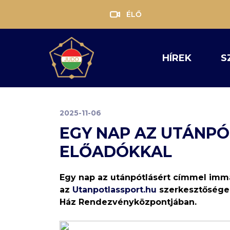
ÉLŐ
HÍREK
S
2025-11-06
EGY NAP AZ UTÁNPÓ
ELŐADÓKKAL
Egy nap az utánpótlásért címmel immár
az
Utanpotlassport.hu
szerkesztősége
Ház Rendezvényközpontjában.