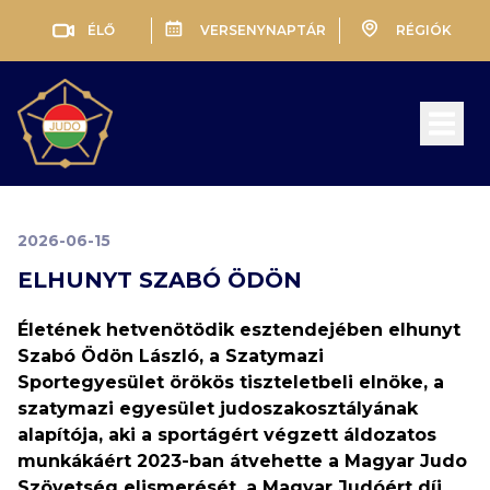
ÉLŐ
VERSENYNAPTÁR
RÉGIÓK
Open 
2026-06-15
ELHUNYT SZABÓ ÖDÖN
Életének hetvenötödik esztendejében elhunyt
Szabó Ödön László, a Szatymazi
Sportegyesület örökös tiszteletbeli elnöke, a
szatymazi egyesület judoszakosztályának
alapítója, aki a sportágért végzett áldozatos
munkákáért 2023-ban átvehette a Magyar Judo
Szövetség elismerését, a Magyar Judóért díj