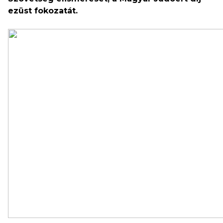
ezüst fokozatát.