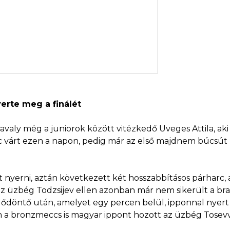
yerte meg a finálét
avaly még a juniorok között vitézkedő Üveges Attila, aki
várt ezen a napon, pedig már az első majdnem búcsút ho
t nyerni, aztán következett két hosszabbításos párharc,
z üzbég Todzsijev ellen azonban már nem sikerült a br
lődöntő után, amelyet egy percen belül, ipponnal nyert
 a bronzmeccs is magyar ippont hozott az üzbég Tosevve