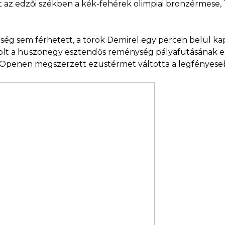
az edzői székben a kék-fehérek olimpiai bronzérmese, Tó
ég sem férhetett, a török Demirel egy percen belül kap
volt a huszonegy esztendős reménység pályafutásának ed
Openen megszerzett ezüstérmet váltotta a legfényese