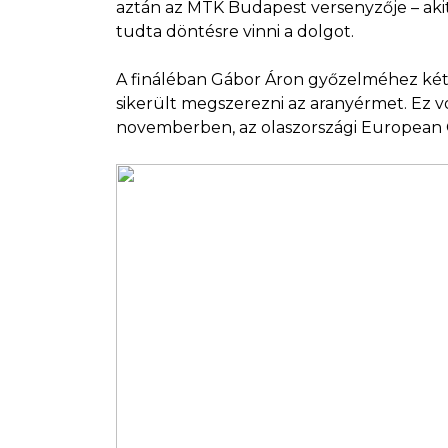
aztán az MTK Budapest versenyzője – akit 
tudta döntésre vinni a dolgot.
A fináléban Gábor Áron győzelméhez kéts
sikerült megszerezni az aranyérmet. Ez 
novemberben, az olaszországi European 