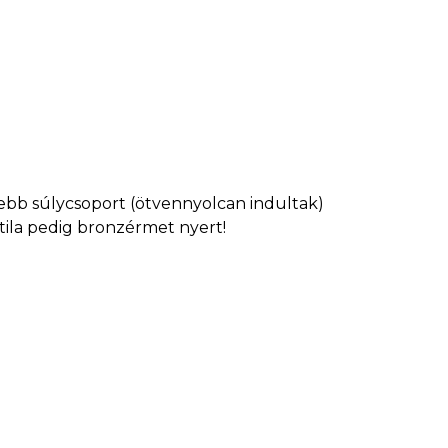
ebb súlycsoport (ötvennyolcan indultak)
tila pedig bronzérmet nyert!