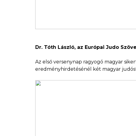
Dr. Tóth László, az Európai Judo Szöv
Az első versenynap ragyogó magyar siker
eredményhirdetésénél két magyar judóst i