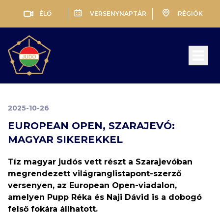
ÉLŐ
VERSENYNAPTÁR
RÉGIÓK
Open 
2025-10-26
EUROPEAN OPEN, SZARAJEVÓ:
MAGYAR SIKEREKKEL
Tíz magyar judós vett részt a Szarajevóban
megrendezett világranglistapont-szerző
versenyen, az European Open-viadalon,
amelyen Pupp Réka és Naji Dávid is a dobogó
felső fokára állhatott.