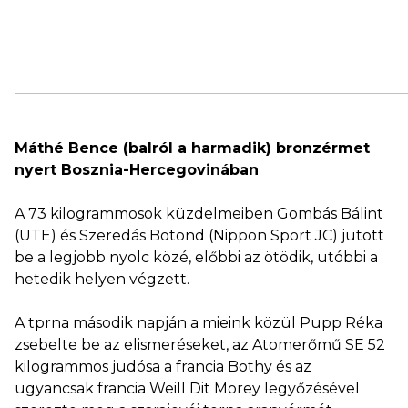
Máthé Bence (balról a harmadik) bronzérmet
nyert Bosznia-Hercegovinában
A 73 kilogrammosok küzdelmeiben Gombás Bálint
(UTE) és Szeredás Botond (Nippon Sport JC) jutott
be a legjobb nyolc közé, előbbi az ötödik, utóbbi a
hetedik helyen végzett.
A tprna második napján a mieink közül Pupp Réka
zsebelte be az elismeréseket, az Atomerőmű SE 52
kilogrammos judósa a francia Bothy és az
ugyancsak francia Weill Dit Morey legyőzésével