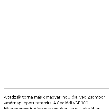
A tadzsik torna másik magyar indulója, Vég Zsombor
vasárnap lépett tatamira. A Ceglédi VSE 100
kilogrammos judósa egy megkontrázott akcióban