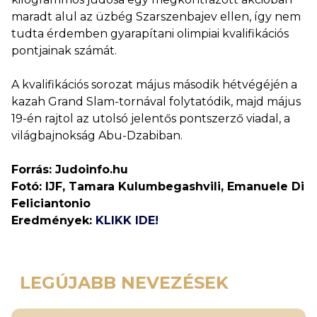
maradt alul az üzbég Szarszenbajev ellen, így nem
tudta érdemben gyarapítani olimpiai kvalifikációs
pontjainak számát.
A kvalifikációs sorozat május második hétvégéjén a
kazah Grand Slam-tornával folytatódik, majd május
19-én rajtol az utolsó jelentős pontszerző viadal, a
világbajnokság Abu-Dzabiban.
Forrás: Judoinfo.hu
Fotó: IJF, Tamara Kulumbegashvili, Emanuele Di
Feliciantonio
Eredmények:
KLIKK IDE!
LEGÚJABB NEVEZÉSEK