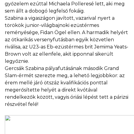
győzelem ezúttal Michaela Polleresé lett, aki meg
sem állt a dobogó legfelső fokáig.
Szabina a vigaszágon javított, vazarival nyert a
törökök junior-világbajnoki ezüstérmes
reményésége, Fidan Ögel ellen. A harmadik helyért
az ötkarikás versenyfutásban egyik közvetlen
riválisa, az U23-as Eb-ezüstérmes brit Jemima Yeats-
Brown volt az ellenfele, akit ipponnal sikerült
legyőznie.
Gercsák Szabina pályafutásának második Grand
Slam-érmét szerezte meg, a lehető legjobbkor: az
érem mellé járó ötszáz kvalifikációs ponttal
megerősítette helyét a direkt kvótával
rendelkezők között, vagyis óriási lépést tett a párizsi
részvétel felé!