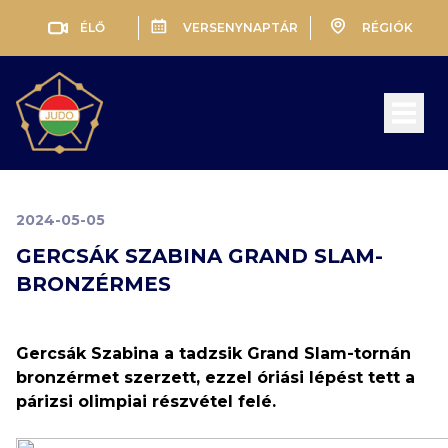
ÉLŐ
VERSENYNAPTÁR
RÉGIÓK
Open 
2024-05-05
GERCSÁK SZABINA GRAND SLAM-
BRONZÉRMES
Gercsák Szabina a tadzsik Grand Slam-tornán
bronzérmet szerzett, ezzel óriási lépést tett a
párizsi olimpiai részvétel felé.