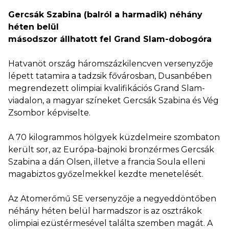
Gercsák Szabina (balról a harmadik) néhány
héten belül
másodszor állhatott fel Grand Slam-dobogóra
Hatvanöt ország háromszázkilencven versenyzője
lépett tatamira a tadzsik fővárosban, Dusanbében
megrendezett olimpiai kvalifikációs Grand Slam-
viadalon, a magyar színeket Gercsák Szabina és Vég
Zsombor képviselte.
A 70 kilogrammos hölgyek küzdelmeire szombaton
került sor, az Európa-bajnoki bronzérmes Gercsák
Szabina a dán Olsen, illetve a francia Soula elleni
magabiztos győzelmekkel kezdte menetelését.
Az Atomerőmű SE versenyzője a negyeddöntőben
néhány héten belül harmadszor is az osztrákok
olimpiai ezüstérmesével találta szemben magát. A