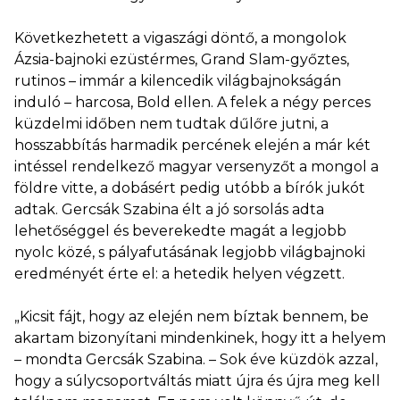
Következhetett a vigaszági döntő, a mongolok
Ázsia-bajnoki ezüstérmes, Grand Slam-győztes,
rutinos – immár a kilencedik világbajnokságán
induló – harcosa, Bold ellen. A felek a négy perces
küzdelmi időben nem tudtak dűlőre jutni, a
hosszabbítás harmadik percének elején a már két
intéssel rendelkező magyar versenyzőt a mongol a
földre vitte, a dobásért pedig utóbb a bírók jukót
adtak. Gercsák Szabina élt a jó sorsolás adta
lehetőséggel és beverekedte magát a legjobb
nyolc közé, s pályafutásának legjobb világbajnoki
eredményét érte el: a hetedik helyen végzett.
„Kicsit fájt, hogy az elején nem bíztak bennem, be
akartam bizonyítani mindenkinek, hogy itt a helyem
– mondta Gercsák Szabina. – Sok éve küzdök azzal,
hogy a súlycsoportváltás miatt újra és újra meg kell