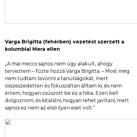
Varga Brigitta (fehérben) vezetést szerzett a
kolumbiai Mera ellen
„A mai meccs sajnos nem úgy alakult, ahogy
terveztem – fűzte hozzá Varga Brigitta. – Most még
nem tudtam levonni a tanulságokat, mert
összeszedetten és fókuszáltan álltam ki, és nem
értem, hogyan csúszott be ez a hiba. Ezen kell
dolgoznom, és kitalálni, hogyan lehet javítani, mert
sajnos ez nem az első ilyen eset volt.”