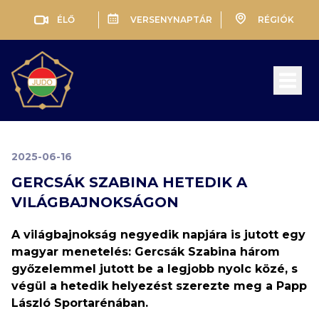
ÉLŐ
VERSENYNAPTÁR
RÉGIÓK
Open 
2025-06-16
GERCSÁK SZABINA HETEDIK A
VILÁGBAJNOKSÁGON
A világbajnokság negyedik napjára is jutott egy
magyar menetelés: Gercsák Szabina három
győzelemmel jutott be a legjobb nyolc közé, s
végül a hetedik helyezést szerezte meg a Papp
László Sportarénában.