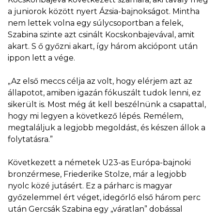
a juniorok között nyert Ázsia-bajnokságot. Mintha
nem lettek volna egy súlycsoportban a felek,
Szabina szinte azt csinált Kocskonbajevával, amit
akart. S ő győzni akart, így három akciópont után
ippon lett a vége.
„Az első meccs célja az volt, hogy elérjem azt az
állapotot, amiben igazán fókuszált tudok lenni, ez
sikerült is. Most még át kell beszélnünk a csapattal,
hogy mi legyen a következő lépés. Remélem,
megtaláljuk a legjobb megoldást, és készen állok a
folytatásra.”
Következett a németek U23-as Európa-bajnoki
bronzérmese, Friederike Stolze, már a legjobb
nyolc közé jutásért. Ez a párharc is magyar
győzelemmel ért véget, idegőrlő első három perc
után Gercsák Szabina egy „váratlan” dobással