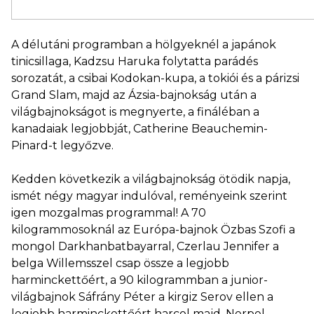
A délutáni programban a hölgyeknél a japánok
tinicsillaga, Kadzsu Haruka folytatta parádés
sorozatát, a csibai Kodokan-kupa, a tokiói és a párizsi
Grand Slam, majd az Ázsia-bajnokság után a
világbajnokságot is megnyerte, a fináléban a
kanadaiak legjobbját, Catherine Beauchemin-
Pinard-t legyőzve.
Kedden következik a világbajnokság ötödik napja,
ismét négy magyar indulóval, reményeink szerint
igen mozgalmas programmal! A 70
kilogrammosoknál az Európa-bajnok Özbas Szofi a
mongol Darkhanbatbayarral, Czerlau Jennifer a
belga Willemsszel csap össze a legjobb
harminckettőért, a 90 kilogrammban a junior-
világbajnok Sáfrány Péter a kirgiz Serov ellen a
legjobb harminckettőért harcol majd, Nerpel