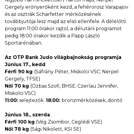
Gergely erőnyerőként kezd, a fehérorosz Varapajov
és az osztrák Scharfetter mérkőzésének
továbbjutója lesz majd az első ellenfele. A délelőtti
program 11:00 órakor rajtol, a délutáni programot
pedig 18:00 órakor kezdik a Papp László
Sportarénában.
Az OTP Bank Judo világbajnokság programja
Június 17., kedd
Férfi 90 kg
(Sáfrány Péter, Miskolci VSC; Nerpel
Gergely, TFSE)
Női 70 kg
(Özbas Szofi, BHSE; Czerlau Jennifer,
Miskolci VSC)
11:00:
selejtezők.
18:00:
bronzmérkőzések, döntő
Június 18., szerda
Férfi 100 kg
(Vég Zsombor, Ceglédi VSE)
Női 78 kg
(Sági Nikolett, KSI SE)