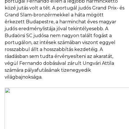
portugál Fernando ellen a legjobb harminckettő
közé jutás volt a tét. A portugál judós Grand Prix- és
Grand Slam-bronzérmekkel a háta mögött
érkezett Budapestre, a harminchat éves magyar
judós eredménylistája jóval tekintélyesebb. A
Budaörsi SC judósa nem nagyon talált fogást a
portugálon, az intések számában viszont eggyel
rosszabbul állt a hosszabbítás kezdetéig. A
ráadásban sem tudta érvényesíteni az akaratát,
végül Fernando dobásával zárult Ungvári Attila
számára pályafutásának tizenegyedik
világbajnoksága.