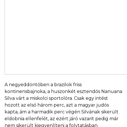
A negyeddöntőben a brazilok friss
kontinensbajnoka, a huszonkét esztendős Nanuana
Silva várt a miskolci sportolóra. Csak egy intést
hozott az első három perc, azt a magyar judós
kapta, ám a harmadik perc végén Silvának sikerült
eldobnia ellenfelét, az ezért járó vazarit pedig már
nem sikerült kiegyenlíteni a folytatásban.