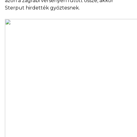
azon a zágrábi versenyen futott össze, akkor
Sterput hirdették győztesnek.