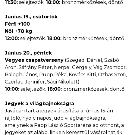
11:30:
selejtezők.
18:00:
bronzmérkőzések, döntő
Június 19., csütörtök
Férfi +100
Női +78 kg
12:00:
selejtezők.
18:00:
bronzmérkőzések, döntő
Június 20., péntek
Vegyes csapatverseny
(Szegedi Dániel, Szabó
Áron, Sáfrány Péter, Nerpel Gergely, Vég Zsombor,
Balogh János, Pupp Réka, Kovács Kitti, Özbas Szofi,
Czerlau Jennifer, Sági Nikolett)
10:00:
selejtezők.
18:00:
bronzmérkőzések, döntő
Jegyek a világbajnokságra
Javában tart a jegyek árusítása a június 13-án
rajtoló, nyolc napos judo világbajnokságra,
amelynek a Papp László Sportaréna ad otthont, a
jegyeket az alábbi linken keresztül vásárolhatják