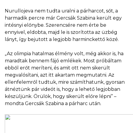
Nurullojeva nem tudta uralni a párharcot, sőt, a
harmadik percre már Gercsák Szabina került egy
intésnyi előnybe. Szerencsére nem érte be
ennyivel, eldobta, majd le is szorította az üzbég
lányt, így bejutott a legjobb harminckettő közé.
„Az olimpia hatalmas élmény volt, még akkor is, ha
maradtak bennem fájó emlékek. Most próbáltam
ebből erőt meríteni, és amit ott nem sikerült
megvalósítani, azt itt akartam megmutatni. Az
ellenfelemről tudtuk, mire számíthatunk, gyorsan
átnéztünk pár videót is, hogy a lehető legjobban
készüljünk. Örülök, hogy sikerült előre lépni” –
mondta Gercsák Szabina a párharc után.