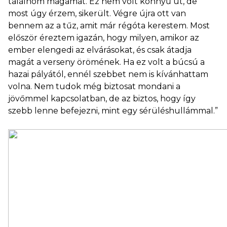
találnom magamat. Ez nem volt könnyű út, de
most úgy érzem, sikerült. Végre újra ott van
bennem az a tűz, amit már régóta kerestem. Most
először éreztem igazán, hogy milyen, amikor az
ember elengedi az elvárásokat, és csak átadja
magát a verseny örömének. Ha ez volt a búcsú a
hazai pályától, ennél szebbet nem is kívánhattam
volna. Nem tudok még biztosat mondani a
jövőmmel kapcsolatban, de az biztos, hogy így
szebb lenne befejezni, mint egy sérüléshullámmal.”