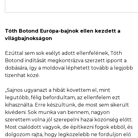
Tóth Botond Európa-bajnok ellen kezdett a
világbajnokságon
Ezúttal sem sok esélyt adott ellenfelének, Tóth
Botond indítását megkontrázva szerzett ippont a
dobására, így a moldovai léphetett tovább a legjobb
tizenhat közé.
„Sajnos ugyanazt a hibát követtem el, mint
legutóbb, félig befordultam, az ellenfelem ezt
kihasználta. Erre készültünk, de most sem sikerült
kivédeni. Sok munka van bennem, nagyon
szerettem volna jól szerepelni hazai közönség előtt.
Most csalódott vagyok, de építkezni fogok ebből, és
dolgozom rajta, hogy legközelebb ne forduljon elő