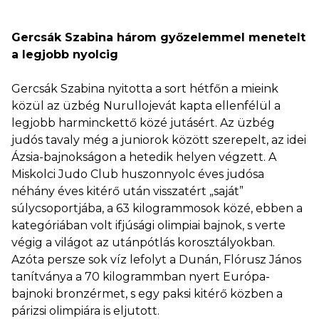
Gercsák Szabina három győzelemmel menetelt
a legjobb nyolcig
Gercsák Szabina nyitotta a sort hétfőn a mieink
közül az üzbég Nurullojevát kapta ellenfélül a
legjobb harminckettő közé jutásért. Az üzbég
judós tavaly még a juniorok között szerepelt, az idei
Ázsia-bajnokságon a hetedik helyen végzett. A
Miskolci Judo Club huszonnyolc éves judósa
néhány éves kitérő után visszatért „saját”
súlycsoportjába, a 63 kilogrammosok közé, ebben a
kategóriában volt ifjúsági olimpiai bajnok, s verte
végig a világot az utánpótlás korosztályokban.
Azóta persze sok víz lefolyt a Dunán, Flórusz János
tanítványa a 70 kilogrammban nyert Európa-
bajnoki bronzérmet, s egy paksi kitérő közben a
párizsi olimpiára is eljutott.