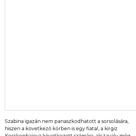
Szabina igazán nem panaszkodhatott a sorsolására,
hiszen a következő körben is egy fiatal, a kirgiz
Kocskonbajeva következett számára, aki tavaly még