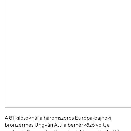
A 81 kilósoknál a háromszoros Európa-bajnoki
bronzérmes Ungvári Attila bemérkőző volt, a