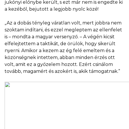
jukónyi előnybe került, s ezt már nem is engedte ki
a kezéből, bejutott a legjobb nyolc közé!
„Az a dobás tényleg váratlan volt, mert jobbra nem
szoktam indítani, és ezzel megleptem az ellenfelet
is – mondta a magyar versenyző. – A végén kicsit
elfelejtettem a taktikát, de örülök, hogy sikerült
nyerni. Amikor a kezem az ég felé emeltem és a
közönségnek intettem, abban minden érzés ott
volt, amit ez a győzelem hozott. Ezért csinálom
tovább, magamért és azokért is, akik támogatnak.”