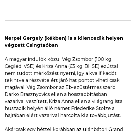
Nerpel Gergely (kékben) is a kilencedik helyen
végzett Csingtaóban
A magyar indulók közül Vég Zsombor (100 kg,
Ceglédi VSE) és Kriza Anna (63 kg, BHSE) ezúttal
nem tudott mérkőzést nyerni, így a kvalifikációt
tekintve a részvételért járó hat pontot viheti csak
magával. Vég Zsombor az Eb-ezüstérmes szerb
Darko Brasznyovics ellen a hosszabbításban
vazarival veszített, Kriza Anna ellen a világranglista
huszadik helyén álló német Friederike Stolze a
hajrában elért vazarival harcolta ki a továbbjutást.
Akárcsak egy héttel korábban az ulánbátori Grand