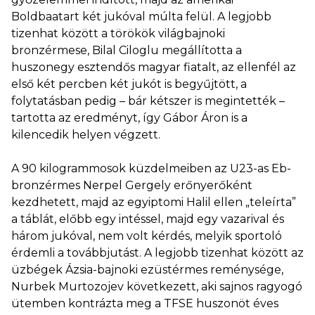
Boldbaatart két jukóval múlta felül. A legjobb
tizenhat között a törökök világbajnoki
bronzérmese, Bilal Ciloglu megállította a
huszonegy esztendős magyar fiatalt, az ellenfél az
első két percben két jukót is begyűjtött, a
folytatásban pedig – bár kétszer is megintették –
tartotta az eredményt, így Gábor Áron is a
kilencedik helyen végzett.
A 90 kilogrammosok küzdelmeiben az U23-as Eb-
bronzérmes Nerpel Gergely erőnyerőként
kezdhetett, majd az egyiptomi Halil ellen „teleírta”
a táblát, előbb egy intéssel, majd egy vazarival és
három jukóval, nem volt kérdés, melyik sportoló
érdemli a továbbjutást. A legjobb tizenhat között az
üzbégek Ázsia-bajnoki ezüstérmes reménysége,
Nurbek Murtozojev következett, aki sajnos ragyogó
ütemben kontrázta meg a TFSE huszonöt éves