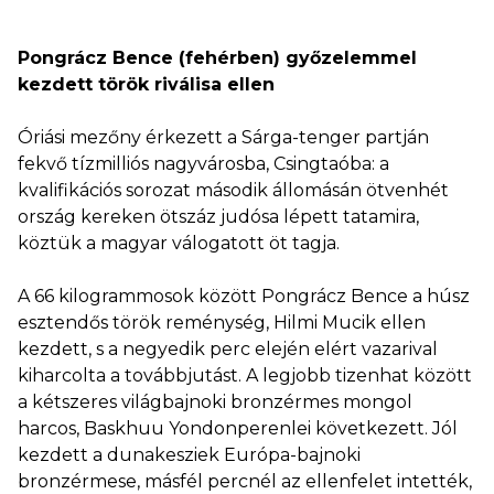
Pongrácz Bence (fehérben) győzelemmel
kezdett török riválisa ellen
Óriási mezőny érkezett a Sárga-tenger partján
fekvő tízmilliós nagyvárosba, Csingtaóba: a
kvalifikációs sorozat második állomásán ötvenhét
ország kereken ötszáz judósa lépett tatamira,
köztük a magyar válogatott öt tagja.
A 66 kilogrammosok között Pongrácz Bence a húsz
esztendős török reménység, Hilmi Mucik ellen
kezdett, s a negyedik perc elején elért vazarival
kiharcolta a továbbjutást. A legjobb tizenhat között
a kétszeres világbajnoki bronzérmes mongol
harcos, Baskhuu Yondonperenlei következett. Jól
kezdett a dunakesziek Európa-bajnoki
bronzérmese, másfél percnél az ellenfelet intették,