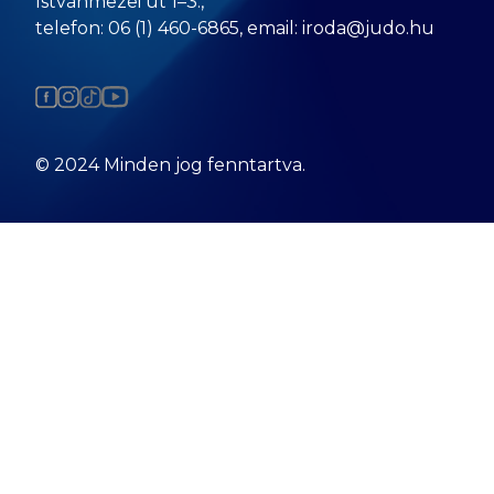
Istvánmezei út 1–3.,
telefon: 06 (1) 460-6865, email: iroda@judo.hu
© 2024 Minden jog fenntartva.