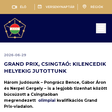
ÉLŐ
VERSENYNAPTÁR
RÉGIÓK
Open 
2026-06-29
GRAND PRIX, CSINGTAÓ: KILENCEDIK
HELYEKIG JUTOTTUNK
Három judósunk – Pongrácz Bence, Gábor Áron
és Nerpel Gergely – is a legjobb tizenhat között
búcsúzott a Csingtaóban
megrendezett
olimpiai
kvalifikációs Grand
Prix-viadalon.