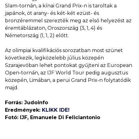
Slam-tornán, a kínai Grand Prix-n is taroltak a
japánok, öt arany- és két-két ezüst- és
bronzéremmel szerezték meg az első helyezést az
éremtáblázaton, Oroszország (3, 1, 4) és
Németország (1, 1, 2) előtt.
Az olimpiai kvalifikációs sorozatban most szünet
következik, legközelebb július közepén
Szarajevóban lehet pontokat gyűjteni az European
Open-tornán, az IJF World Tour pedig augusztus
közepén, Limában, a perui Grand Prix-n folytatódik
majd.
Forrás: Judoinfo
Eredmények:
KLIKK IDE!
Fotó: IJF, Emanuele Di Feliciantonio