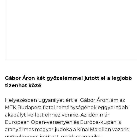
Gábor Áron két győzelemmel jutott el a legjobb
tizenhat közé
Helyezésben ugyanilyet ért el Gábor Áron, ám az
MTK Budapest fiatal reménységének eggyel több
akadályt kellett ehhez vennie. Az idén már
European Open-versenyen és Európa-kupán is
aranyérmes magyar judoka a kínai Ma ellen vazaris
győzelemmel indított, majd az amerikai