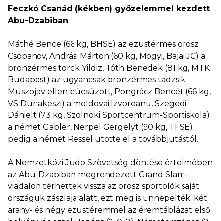
Feczkó Csanád (kékben) győzelemmel kezdett
Abu-Dzabiban
Máthé Bence (66 kg, BHSE) az ezüstérmes orosz
Csopanov, Andrási Márton (60 kg, Mogyi, Bajai JC) a
bronzérmes török Yildiz, Tóth Benedek (81 kg, MTK
Budapest) az ugyancsak bronzérmes tadzsik
Muszojev ellen búcsúzott, Pongrácz Bencét (66 kg,
VS Dunakeszi) a moldovai Izvoreanu, Szegedi
Dánielt (73 kg, Szolnoki Sportcentrum-Sportiskola)
a német Gabler, Nerpel Gergelyt (90 kg, TFSE)
pedig a német Ressel ütötte el a továbbjutástól.
A Nemzetközi Judo Szövetség döntése értelmében
az Abu-Dzabiban megrendezett Grand Slam-
viadalon térhettek vissza az orosz sportolók saját
országuk zászlaja alatt, ezt meg is ünnepelték: két
arany- és négy ezüstéremmel az éremtáblázat első