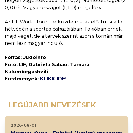
helyén végeztek Japánt (2, 0, 2), Németországot (2,
0, 0) és Magyarországot (1, 1, 0) megelőzve.
Az IJF World Tour idei küzdelmei az előttünk álló
hétvégén a sportág őshazájában, Tokióban érnek
majd véget, de a tervek szerint azon a tornán már
nem lesz magyar induló.
Forrás: Judoinfo
Fotó: IJF, Gabriela Sabau, Tamara
Kulumbegashvili
Eredmények:
KLIKK IDE!
LEGÚJABB NEVEZÉSEK
2026-08-01