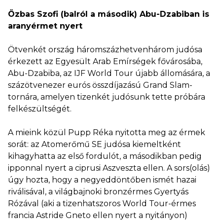
Özbas Szofi (balról a második) Abu-Dzabiban is
aranyérmet nyert
Ötvenkét ország háromszázhetvenhárom judósa
érkezett az Egyesült Arab Emírségek fővárosába,
Abu-Dzabiba, az IJF World Tour újabb állomására, a
százötvenezer eurós összdíjazású Grand Slam-
tornára, amelyen tizenkét judósunk tette próbára
felkészültségét.
A mieink közül Pupp Réka nyitotta meg az érmek
sorát: az Atomerőmű SE judósa kiemeltként
kihagyhatta az első fordulót, a másodikban pedig
ipponnal nyert a ciprusi Aszveszta ellen. A sors(olás)
úgy hozta, hogy a negyeddöntőben ismét hazai
riválisával, a világbajnoki bronzérmes Gyertyás
Rózával (aki a tizenhatszoros World Tour-érmes
francia Astride Gneto ellen nyert a nyitányon)