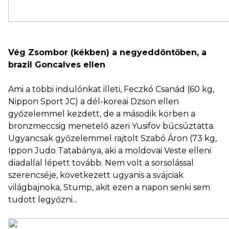
Vég Zsombor (kékben) a negyeddöntőben, a
brazil Goncalves ellen
Ami a többi indulónkat illeti, Feczkó Csanád (60 kg,
Nippon Sport JC) a dél-koreai Dzson ellen
győzelemmel kezdett, de a második körben a
bronzmeccsig menetelő azeri Yusifov búcsúztatta.
Ugyancsak győzelemmel rajtolt Szabó Áron (73 kg,
Ippon Judo Tatabánya, aki a moldovai Veste elleni
diadallal lépett tovább. Nem volt a sorsolással
szerencséje, következett ugyanis a svájciak
világbajnoka, Stump, akit ezen a napon senki sem
tudott legyőzni...