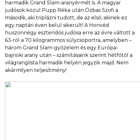
harmadik Grand Slam-aranyérmét is. A magyar
judósok közül Pupp Réka után Özbas Szofi a
második, aki triplázni tudott, de az első, akinek ez
egy naptári éven belül sikerült! A Honvéd
huszonnégy esztendős judósa erre az évre váltott a
63-ról a 70 kilogrammos súlycsoportra, amelyben –
három Grand Slam-győzelem és egy Európa-
bajnoki arany után – számításaink szerint hétfőtől a
világranglista harmadik helyén jegyzik majd. Nem
akármilyen teljesítmény!