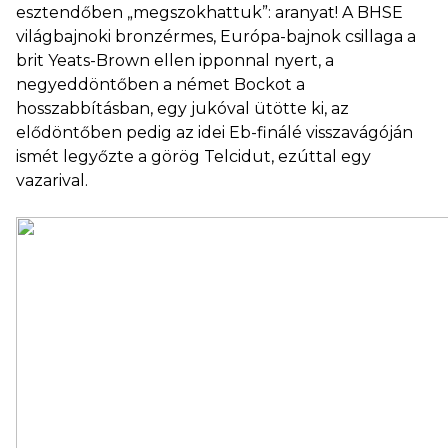
esztendőben „megszokhattuk”: aranyat! A BHSE
világbajnoki bronzérmes, Európa-bajnok csillaga a
brit Yeats-Brown ellen ipponnal nyert, a
negyeddöntőben a német Bockot a
hosszabbításban, egy jukóval ütötte ki, az
elődöntőben pedig az idei Eb-finálé visszavágóján
ismét legyőzte a görög Telcidut, ezúttal egy
vazarival.