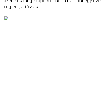
azért sok ranglistapontot hoz a huszonnégy éves
ceglédi judósnak.