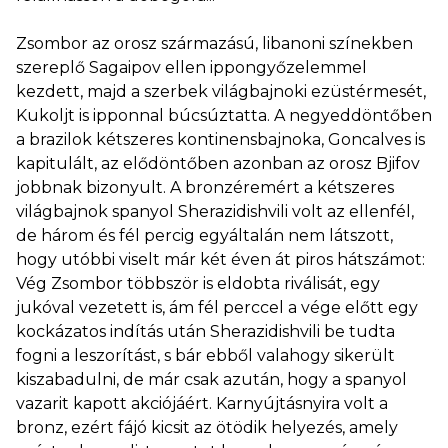
Zsombor az orosz származású, libanoni színekben
szereplő Sagaipov ellen ippongyőzelemmel
kezdett, majd a szerbek világbajnoki ezüstérmesét,
Kukoljt is ipponnal búcsúztatta. A negyeddöntőben
a brazilok kétszeres kontinensbajnoka, Goncalves is
kapitulált, az elődöntőben azonban az orosz Bjifov
jobbnak bizonyult. A bronzéremért a kétszeres
világbajnok spanyol Sherazidishvili volt az ellenfél,
de három és fél percig egyáltalán nem látszott,
hogy utóbbi viselt már két éven át piros hátszámot:
Vég Zsombor többször is eldobta riválisát, egy
jukóval vezetett is, ám fél perccel a vége előtt egy
kockázatos indítás után Sherazidishvili be tudta
fogni a leszorítást, s bár ebből valahogy sikerült
kiszabadulni, de már csak azután, hogy a spanyol
vazarit kapott akciójáért. Karnyújtásnyira volt a
bronz, ezért fájó kicsit az ötödik helyezés, amely