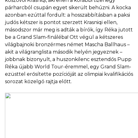
koszovói Krasniqi, aki ellen a korábbi tizenegy
párharcból csupán egyet sikerült behúzni. A kocka
azonban ezúttal fordult: a hosszabbításban a paksi
judós kétszer is pontot szerzett Krasniqi ellen,
másodszor már meg is adták a bírók, így Réka jutott
be a Grand Slam-fináléba! Ott végül a kétszeres
világbajnoki bronzérmes német Mascha Ballhaus –
akit a világranglista második helyén jegyeznek –
jobbnak bizonyult, a huszonkilenc esztendős Pupp
Réka újabb World Tour-éremmel, egy Grand Slam-
ezüsttel erősítette pozícióját az olimpiai kvalifikációs
sorozat közelgő rajtja előtt.