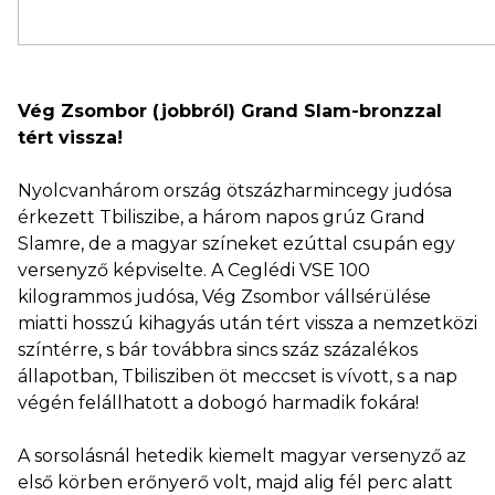
Vég Zsombor (jobbról) Grand Slam-bronzzal
tért vissza!
Nyolcvanhárom ország ötszázharmincegy judósa
érkezett Tbiliszibe, a három napos grúz Grand
Slamre, de a magyar színeket ezúttal csupán egy
versenyző képviselte. A Ceglédi VSE 100
kilogrammos judósa, Vég Zsombor vállsérülése
miatti hosszú kihagyás után tért vissza a nemzetközi
színtérre, s bár továbbra sincs száz százalékos
állapotban, Tbilisziben öt meccset is vívott, s a nap
végén felállhatott a dobogó harmadik fokára!
A sorsolásnál hetedik kiemelt magyar versenyző az
első körben erőnyerő volt, majd alig fél perc alatt