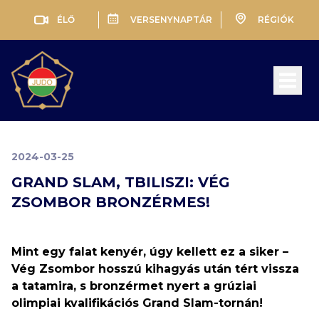
ÉLŐ
VERSENYNAPTÁR
RÉGIÓK
Open 
2024-03-25
GRAND SLAM, TBILISZI: VÉG
ZSOMBOR BRONZÉRMES!
Mint egy falat kenyér, úgy kellett ez a siker –
Vég Zsombor hosszú kihagyás után tért vissza
a tatamira, s bronzérmet nyert a grúziai
olimpiai kvalifikációs Grand Slam-tornán!