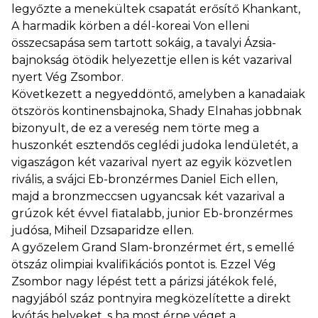
legyőzte a menekültek csapatát erősítő Khankant,
A harmadik körben a dél-koreai Von elleni
összecsapása sem tartott sokáig, a tavalyi Ázsia-
bajnokság ötödik helyezettje ellen is két vazarival
nyert Vég Zsombor.
Következett a negyeddöntő, amelyben a kanadaiak
ötszörös kontinensbajnoka, Shady Elnahas jobbnak
bizonyult, de ez a vereség nem törte meg a
huszonkét esztendős ceglédi judoka lendületét, a
vigaszágon két vazarival nyert az egyik közvetlen
rivális, a svájci Eb-bronzérmes Daniel Eich ellen,
majd a bronzmeccsen ugyancsak két vazarival a
grúzok két évvel fiatalabb, junior Eb-bronzérmes
judósa, Miheil Dzsaparidze ellen.
A győzelem Grand Slam-bronzérmet ért, s emellé
ötszáz olimpiai kvalifikációs pontot is. Ezzel Vég
Zsombor nagy lépést tett a párizsi játékok felé,
nagyjából száz pontnyira megközelítette a direkt
kvótás helyeket, s ha most érne véget a