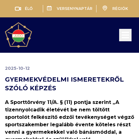
ÉLŐ
VERSENYNAPTÁR
RÉGIÓK
Open 
2025-10-12
GYERMEKVÉDELMI ISMERETEKRŐL
SZÓLÓ KÉPZÉS
A Sporttörvény 11/A. § (11) pontja szerint „A
tizennyolcadik életévét be nem töltött
sportolót felkészítő edzői tevékenységet végző
sportszakember legalább évente köteles részt
venni a gyermekekkel való bánásmóddal, a