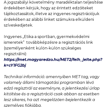
A jogszabályi követelmény maradéktalan teljesítése
érdekében kérjük, hogy az érintett edzőiteket
tájékoztassátok, illetve az ingyenes regisztrációjuk
érdekében az alábbi linket számukra elküldeni
szíveskedjetek.
Ingyenes „Etika a sportban, gyermekvédelmi
ismeretek” továbbképzésre a regisztrációs link
(személyenként külön-külön szükséges
regisztrálni):
https://met.magyaredzo.hu/MET2/felh_jelte.php?
k=cY1FG2bj
Technikai információ: amennyiben MET tag, vagy
valamely állami támogatási programban lévő
edző regisztrál az eseményre, a jelentkezési űrlap
kitöltése és a regisztráció csak abban az esetben
lesz sikeres, ha azt megelőzően bejelentkezik a
személyes fiókjába.