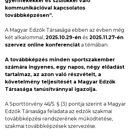
gyermekekkel és szülőkkel való
kommunikációval kapcsolatos
továbbképzésen”.
A Magyar Edzők Társasága ebben az évben még
két alkalommal,
2025.10.29-én
és
2025.11.27-én
szervez online konferenciát
a témában.
A továbbképzés minden sportszakember
számára ingyenes, egy napos, négy előadást
tartalmaz, az azon való részvételt, a
követelmény teljesítését a Magyar Edzők
Társasága tanúsítvánnyal igazolja.
A Sporttörvény 46/S. § (3) pontja szerint a Magyar
Edzők Társasága feladata az edzők szakmai
továbbképzési rendszerének működtetése,
szakmai továbbképzések szervezése.