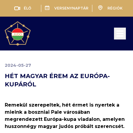
ÉLŐ
VERSENYNAPTÁR
RÉGIÓK
Open 
2024-05-27
HÉT MAGYAR ÉREM AZ EURÓPA-
KUPÁRÓL
Remekül szerepeltek, hét érmet is nyertek a
mieink a boszniai Pale városában
megrendezett Európa-kupa viadalon, amelyen
huszonnégy magyar judós próbált szerencsét.