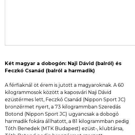
Két magyar a dobogón: Naji Dávid (balról) és
Feczkó Csanád (balról a harmadik)
A férfiaknál öt érem is jutott a magyaroknak. A 60
kilogrammosok között a kaposvári Naji Dávid
ezüstérmes lett, Feczkó Csanád (Nippon Sport JC)
bronzérmet nyert, a 73 kilogrammban Szeredás
Botond (Nippon Sport JC) ugyancsak a dobogó
harmadik fokára állhatott, a 81 kilogrammban pedig
Tóth Benedek (MTK Budapest) ezüst-, klubtársa,