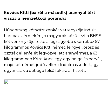
Kovács Kitti (balról a második) arannyal tért
vissza a nemzetközi porondra
Húsz ország kétszáztizenkét versenyzője indult
harcba az érmekért, a magyarok közül ezt a BHSE
két versenyzője tette a legnagyobb sikerrel: az 57
kilogrammos Kovács Kitti német, lengyel, orosz és
osztrák ellenfelét legyőzve lett aranyérmes, a 63
kilogrammban Kriza Anna egy-egy belga és horvát,
majd két német judós ellen diadalmaskodott, így
ugyancsak a dobogó felső fokára állhatott.