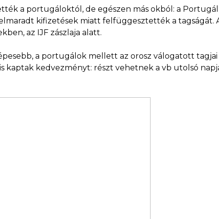
vették a portugáloktól, de egészen más okból: a Portug
elmaradt kifizetések miatt felfüggesztették a tagságát.
en, az IJF zászlaja alatt.
gnépesebb, a portugálok mellett az orosz válogatott tagj
is kaptak kedvezményt: részt vehetnek a vb utolsó napján