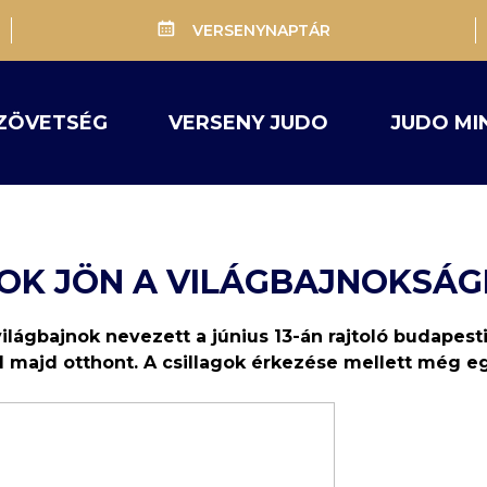
VERSENYNAPTÁR
ZÖVETSÉG
VERSENY JUDO
JUDO MI
NOK JÖN A VILÁGBAJNOKSÁG
ilágbajnok nevezett a június 13-án rajtoló budapes
majd otthont. A csillagok érkezése mellett még egy