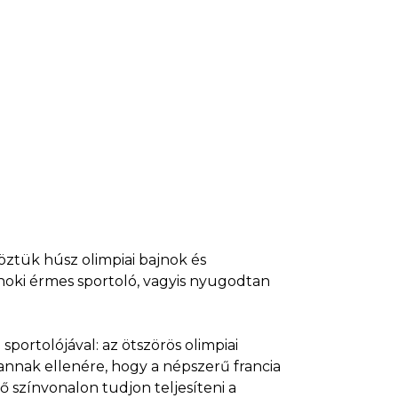
köztük húsz olimpiai bajnok és
jnoki érmes sportoló, vagyis nyugodtan
ortolójával: az ötszörös olimpiai
annak ellenére, hogy a népszerű francia
 színvonalon tudjon teljesíteni a