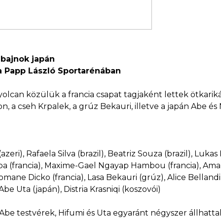
gbajnok japán
 a Papp László Sportarénában
yolcan közülük a francia csapat tagjaként lettek ötkari
, a cseh Krpalek, a grúz Bekauri, illetve a japán Abe é
zeri), Rafaela Silva (brazil), Beatriz Souza (brazil), Luka
ba (francia), Maxime-Gael Ngayap Hambou (francia), Aman
Romane Dicko (francia), Lasa Bekauri (grúz), Alice Bellandi 
be Uta (japán), Distria Krasniqi (koszovói)
z Abe testvérek, Hifumi és Uta egyaránt négyszer állhatta