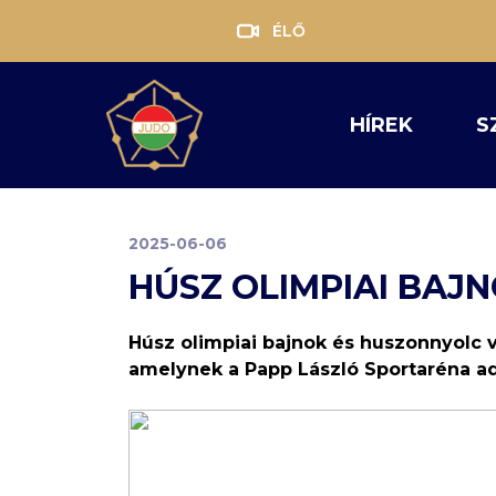
ÉLŐ
HÍREK
S
2025-06-06
HÚSZ OLIMPIAI BAJ
Húsz olimpiai bajnok és huszonnyolc v
amelynek a Papp László Sportaréna ad 