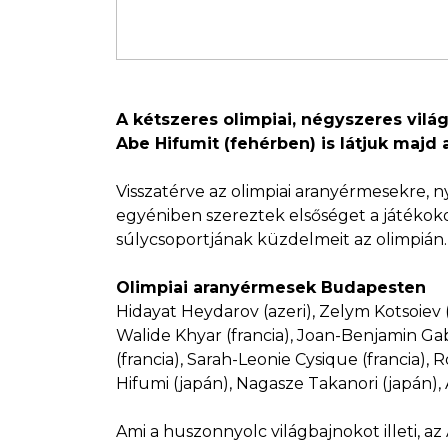
A kétszeres olimpiai, négyszeres vilá
Abe Hifumit (fehérben) is látjuk majd
Visszatérve az olimpiai aranyérmesekre, n
egyéniben szereztek elsőséget a játékokon
súlycsoportjának küzdelmeit az olimpián.
Olimpiai aranyérmesek Budapesten
Hidayat Heydarov (azeri), Zelym Kotsoiev (a
Walide Khyar (francia), Joan-Benjamin Ga
(francia), Sarah-Leonie Cysique (francia), 
Hifumi (japán), Nagasze Takanori (japán), A
Ami a huszonnyolc világbajnokot illeti, a