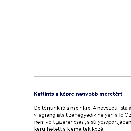
Kattints a képre nagyobb méretért!
De térjünk rá a mieinkre! A nevezési lista
világranglista tizenegyedik helyén álló Ö
nem volt „szerencsés”, a súlycsoportjában
kerülhetett a kiemeltek közé.