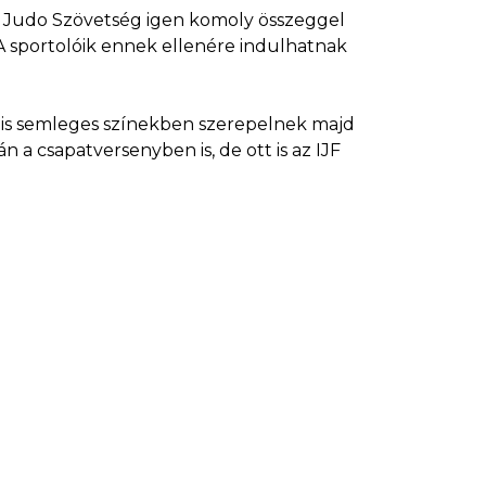
ál Judo Szövetség igen komoly összeggel
 A sportolóik ennek ellenére indulhatnak
ai is semleges színekben szerepelnek majd
 a csapatversenyben is, de ott is az IJF