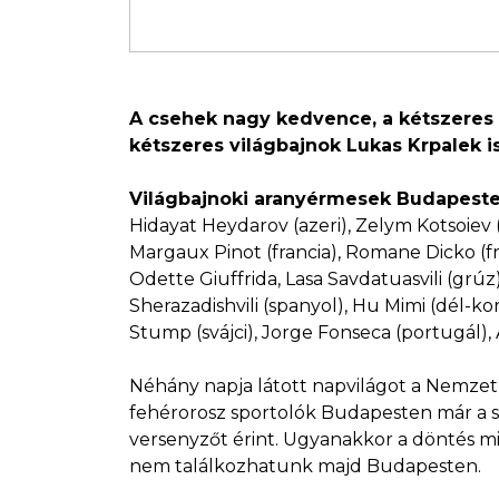
A csehek nagy kedvence, a kétszeres 
kétszeres világbajnok Lukas Krpalek i
Világbajnoki aranyérmesek Budapest
Hidayat Heydarov (azeri), Zelym Kotsoiev (a
Margaux Pinot (francia), Romane Dicko (fran
Odette Giuffrida, Lasa Savdatuasvili (grúz
Sherazadishvili (spanyol), Hu Mimi (dél-ko
Stump (svájci), Jorge Fonseca (portugál),
Néhány napja látott napvilágot a Nemzetkö
fehérorosz sportolók Budapesten már a saj
versenyzőt érint. Ugyanakkor a döntés mia
nem találkozhatunk majd Budapesten.