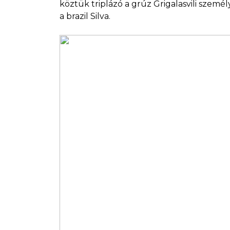
köztük triplázó a grúz Grigalasvili szemé
a brazil Silva.