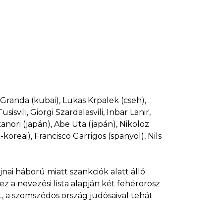
y Granda (kubai), Lukas Krpalek (cseh),
svili, Giorgi Szardalasvili, Inbar Lanir,
anori (japán), Abe Uta (japán), Nikoloz
koreai), Francisco Garrigos (spanyol), Nils
nai háború miatt szankciók alatt álló
z a nevezési lista alapján két fehérorosz
t, a szomszédos ország judósaival tehát