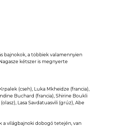
kás bajnokok, a többiek valamennyien
s Nagasze kétszer is megnyerte
s Krpalek (cseh), Luka Mkheidze (francia),
dine Buchard (francia), Shirine Boukli
(olasz), Lasa Savdatuasvili (grúz), Abe
k a világbajnoki dobogó tetején, van