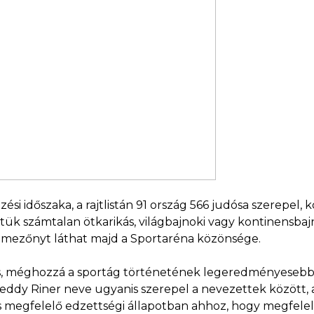
si időszaka, a rajtlistán 91 ország 566 judósa szerepel, 
ttük számtalan ötkarikás, világbajnoki vagy kontinensba
 mezőnyt láthat majd a Sportaréna közönsége.
s, méghozzá a sportág történetének legeredményesebb sp
eddy Riner neve ugyanis szerepel a nevezettek között, 
s megfelelő edzettségi állapotban ahhoz, hogy megfelelő