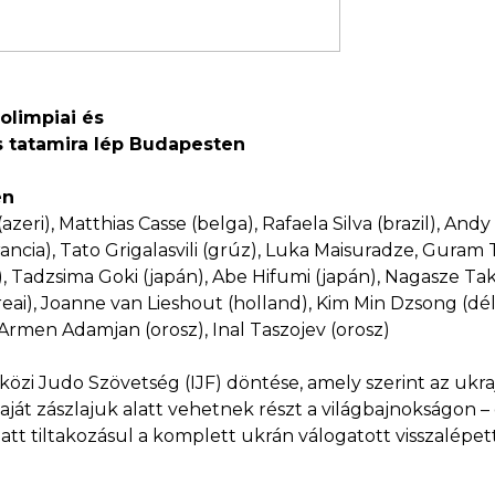
olimpiai és
s tatamira lép Budapesten
en
zeri), Matthias Casse (belga), Rafaela Silva (brazil), And
cia), Tato Grigalasvili (grúz), Luka Maisuradze, Guram Tusi
), Tadzsima Goki (japán), Abe Hifumi (japán), Nagasze Tak
reai), Joanne van Lieshout (holland), Kim Min Dzsong (dél-
 Armen Adamjan (orosz), Inal Taszojev (orosz)
zi Judo Szövetség (IJF) döntése, amely szerint az ukraj
át zászlajuk alatt vehetnek részt a világbajnokságon – e
tt tiltakozásul a komplett ukrán válogatott visszalépet