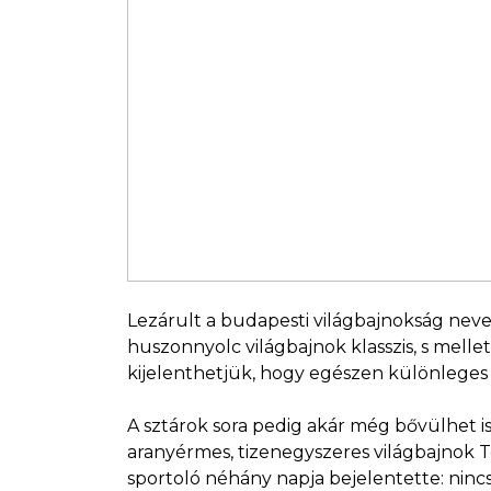
Lezárult a budapesti világbajnokság nevezé
huszonnyolc világbajnok klasszis, s melle
kijelenthetjük, hogy egészen különleges
A sztárok sora pedig akár még bővülhet i
aranyérmes, tizenegyszeres világbajnok T
sportoló néhány napja bejelentette: ninc