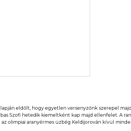
 alapján eldőlt, hogy egyetlen versenyzőnk szerepel majd
zbas Szofi hetedik kiemeltként kap majd ellenfelet. A r
 az olimpiai aranyérmes üzbég Keldijorován kívül mindenk