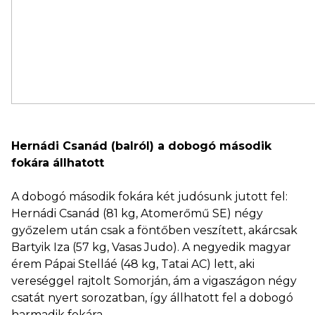
Hernádi Csanád (balról) a dobogó második
fokára állhatott
A dobogó második fokára két judósunk jutott fel:
Hernádi Csanád (81 kg, Atomerőmű SE) négy
győzelem után csak a föntőben veszített, akárcsak
Bartyik Iza (57 kg, Vasas Judo). A negyedik magyar
érem Pápai Stelláé (48 kg, Tatai AC) lett, aki
vereséggel rajtolt Somorján, ám a vigaszágon négy
csatát nyert sorozatban, így állhatott fel a dobogó
harmadik fokára.