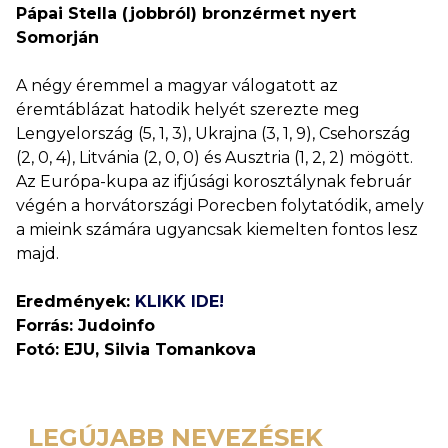
Pápai Stella (jobbról) bronzérmet nyert
Somorján
A négy éremmel a magyar válogatott az
éremtáblázat hatodik helyét szerezte meg
Lengyelország (5, 1, 3), Ukrajna (3, 1, 9), Csehország
(2, 0, 4), Litvánia (2, 0, 0) és Ausztria (1, 2, 2) mögött.
Az Európa-kupa az ifjúsági korosztálynak február
végén a horvátországi Porecben folytatódik, amely
a mieink számára ugyancsak kiemelten fontos lesz
majd.
Eredmények:
KLIKK IDE!
Forrás: Judoinfo
Fotó: EJU, Silvia Tomankova
LEGÚJABB NEVEZÉSEK