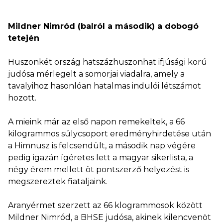
Mildner Nimród (balról a második) a dobogó
tetején
Huszonkét ország hatszázhuszonhat ifjúsági korú
judósa mérlegelt a somorjai viadalra, amely a
tavalyihoz hasonlóan hatalmas indulói létszámot
hozott.
A mieink már az első napon remekeltek, a 66
kilogrammos súlycsoport eredményhirdetése után
a Himnusz is felcsendült, a második nap végére
pedig igazán ígéretes lett a magyar sikerlista, a
négy érem mellett öt pontszerző helyezést is
megszereztek fiataljaink.
Aranyérmet szerzett az 66 klogrammosok között
Mildner Nimród, a BHSE judósa, akinek kilencvenöt