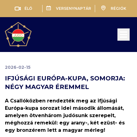
ÉLŐ
VERSENYNAPTÁR
RÉGIÓK
Open 
2026-02-15
IFJÚSÁGI EURÓPA-KUPA, SOMORJA:
NÉGY MAGYAR ÉREMMEL
A Csallóközben rendezték meg az ifjúsági
Európa-kupa sorozat idei második állomását,
amelyen ötvenhárom judósunk szerepelt,
méghozzá remekül: egy arany-, két ezüst- és
egy bronzérem lett a magyar mérleg!