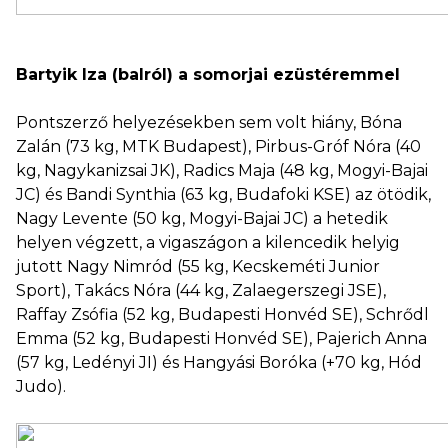
Bartyik Iza (balról) a somorjai ezüstéremmel
Pontszerző helyezésekben sem volt hiány, Bóna
Zalán (73 kg, MTK Budapest), Pirbus-Gróf Nóra (40
kg, Nagykanizsai JK), Radics Maja (48 kg, Mogyi-Bajai
JC) és Bandi Synthia (63 kg, Budafoki KSE) az ötödik,
Nagy Levente (50 kg, Mogyi-Bajai JC) a hetedik
helyen végzett, a vigaszágon a kilencedik helyig
jutott Nagy Nimród (55 kg, Kecskeméti Junior
Sport), Takács Nóra (44 kg, Zalaegerszegi JSE),
Raffay Zsófia (52 kg, Budapesti Honvéd SE), Schrődl
Emma (52 kg, Budapesti Honvéd SE), Pajerich Anna
(57 kg, Ledényi JI) és Hangyási Boróka (+70 kg, Hód
Judo).