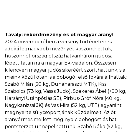
Tavaly: rekordmezőny és öt magyar arany!
2024 novemberében a verseny történetének
addigi legnagyobb mezőnyét köszönthettük,
huszonhét ország ötszázhatvanhárom judósa
lépett tatamira a magyar Ek-viadalon. Összesen
kilencven magyar judós sikeréért szoríthattunk, s a
mieink közül öten is a dobogó felső fokára állhattak:
Szabó Milán (50 kg, Dunaharaszti MTK), Kiss
Szabolcs (73 kg, Vasas Judo), Szekeres Ábel (+90 kg,
Harsányi Utánpótlás SE), Pirbus-Gróf Nóra (40 kg,
Nagykanizsai JK) és Vas Mira (52 kg, UTE) egyaránt
megnyerte súlycsoportjának küzdelmeit! Az öt
aranyérmes mellett még nyolc dobogóst és hat
pontszerzőt ünnepelhettünk: Szabó Réka (52 kg,