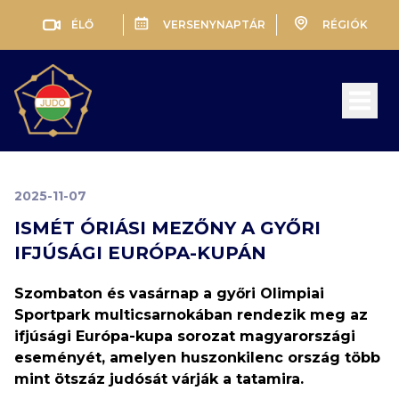
ÉLŐ
VERSENYNAPTÁR
RÉGIÓK
Open 
2025-11-07
ISMÉT ÓRIÁSI MEZŐNY A GYŐRI
IFJÚSÁGI EURÓPA-KUPÁN
Szombaton és vasárnap a győri Olimpiai
Sportpark multicsarnokában rendezik meg az
ifjúsági Európa-kupa sorozat magyarországi
eseményét, amelyen huszonkilenc ország több
mint ötszáz judósát várják a tatamira.