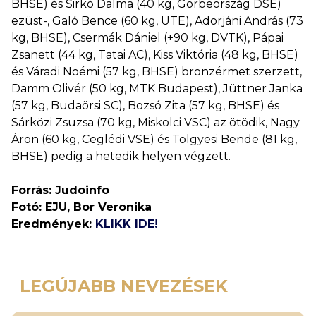
BHSE) és Sirkó Dalma (40 kg, Görbeország DSE)
ezüst-, Galó Bence (60 kg, UTE), Adorjáni András (73
kg, BHSE), Csermák Dániel (+90 kg, DVTK), Pápai
Zsanett (44 kg, Tatai AC), Kiss Viktória (48 kg, BHSE)
és Váradi Noémi (57 kg, BHSE) bronzérmet szerzett,
Damm Olivér (50 kg, MTK Budapest), Jüttner Janka
(57 kg, Budaörsi SC), Bozsó Zita (57 kg, BHSE) és
Sárközi Zsuzsa (70 kg, Miskolci VSC) az ötödik, Nagy
Áron (60 kg, Ceglédi VSE) és Tölgyesi Bende (81 kg,
BHSE) pedig a hetedik helyen végzett.
Forrás: Judoinfo
Fotó: EJU, Bor Veronika
Eredmények:
KLIKK IDE!
LEGÚJABB NEVEZÉSEK