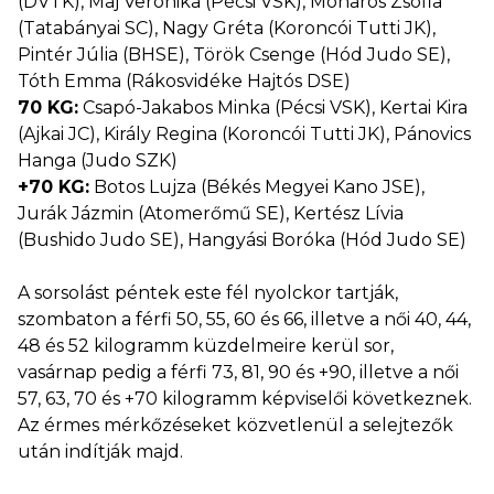
(DVTK), Máj Veronika (Pécsi VSK), Moharos Zsófia
(Tatabányai SC), Nagy Gréta (Koroncói Tutti JK),
Pintér Júlia (BHSE), Török Csenge (Hód Judo SE),
Tóth Emma (Rákosvidéke Hajtós DSE)
70 KG:
Csapó-Jakabos Minka (Pécsi VSK), Kertai Kira
(Ajkai JC), Király Regina (Koroncói Tutti JK), Pánovics
Hanga (Judo SZK)
+70 KG:
Botos Lujza (Békés Megyei Kano JSE),
Jurák Jázmin (Atomerőmű SE), Kertész Lívia
(Bushido Judo SE), Hangyási Boróka (Hód Judo SE)
A sorsolást péntek este fél nyolckor tartják,
szombaton a férfi 50, 55, 60 és 66, illetve a női 40, 44,
48 és 52 kilogramm küzdelmeire kerül sor,
vasárnap pedig a férfi 73, 81, 90 és +90, illetve a női
57, 63, 70 és +70 kilogramm képviselői következnek.
Az érmes mérkőzéseket közvetlenül a selejtezők
után indítják majd.