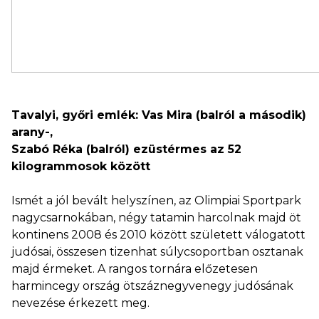
Tavalyi, győri emlék: Vas Mira (balról a második)
arany-,
Szabó Réka (balról) ezüstérmes az 52
kilogrammosok között
Ismét a jól bevált helyszínen, az Olimpiai Sportpark
nagycsarnokában, négy tatamin harcolnak majd öt
kontinens 2008 és 2010 között született válogatott
judósai, összesen tizenhat súlycsoportban osztanak
majd érmeket. A rangos tornára előzetesen
harmincegy ország ötszáznegyvenegy judósának
nevezése érkezett meg.