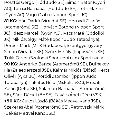
Posztós Gergő (Hód Judo SE), Simon Bátor (Győri
AC), Ternai Barnabás (Hód Judo SE), Tóth Maxim
(Győri AC), Varju Csaba (Nippon Sport JC)
81 KG:
Hári Darkó (Virradat SE), Hernádi Csanád
(Atomerőmű SE), Horváth Botond (Nippon Sport
JC), Idesz Marcell (Győri AC), Ivacs Máté (Gödöllői
JK), Miklósvölgyi Máté (Ippon Judo Tatabánya),
Perecz Márk (MTK Budapest), Szentgyörgyváry
Simon (Virradat SE), Szűcs Mihály (Kaposvári USE),
Tulik Olivér (Szolnoki Sportcentrum-Sportiskola)
90 KG:
Anderkó Bence (Atomerőmű SE), Bulhakov
Ilja (Zalaegerszegi JSE), Kalmár Miklós (Diósd), Kertai
Olivér (Ajkai JC), Kóródi Zsombor (Ippon Judo
Tatabánya), Lakatos Béla (Miskolci VSC), Muszik
Zalán (Delta SE), Salamon Barnabás (Atomerőmű
SE), Sárik Dániel (BHSE), Takács Ábel (Pécsi VSK)
+90 KG:
Csikós László (Békés Megyei Kano JSE),
Szekeres Ábel (Atomerőmű SE), Petrovszki Márk
(Békés Megyei Kano JSE)