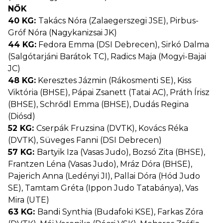
NŐK
40 KG:
Takács Nóra (Zalaegerszegi JSE), Pirbus-
Gróf Nóra (Nagykanizsai JK)
44 KG:
Fedora Emma (DSI Debrecen), Sirkó Dalma
(Salgótarjáni Barátok TC), Radics Maja (Mogyi-Bajai
JC)
48 KG:
Keresztes Jázmin (Rákosmenti SE), Kiss
Viktória (BHSE), Pápai Zsanett (Tatai AC), Práth Írisz
(BHSE), Schrődl Emma (BHSE), Dudás Regina
(Diósd)
52 KG:
Cserpák Fruzsina (DVTK), Kovács Réka
(DVTK), Süveges Fanni (DSI Debrecen)
57 KG:
Bartyik Iza (Vasas Judo), Bozsó Zita (BHSE),
Frantzen Léna (Vasas Judo), Mráz Dóra (BHSE),
Pajerich Anna (Ledényi JI), Pallai Dóra (Hód Judo
SE), Tamtam Gréta (Ippon Judo Tatabánya), Vas
Mira (UTE)
63 KG:
Bandi Synthia (Budafoki KSE), Farkas Zóra