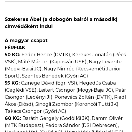
Szekeres Ábel (a dobogón balról a második)
címvédőként indul
A magyar csapat
FÉRFIAK
50 KG:
Fedor Bence (DVTK), Kerekes Jonatán (Pécsi
VSK), Máté Márton (Kaposvári USE), Nagy Levente
(Mogyi-Bajai JC), Nagy Nimród (Kecskeméti Junior
Sport), Szentes Benedek (Győri AC)
55 KG:
Czinege Dávid (Egri VSI), Hegedűs Csaba
(Ceglédi VSE), Leitert Csongor (Mogyi-Bajai JC), Paár
Csongor (Ledényi JI), Ponevács Zoltán (DVTK), Riedl
Ákos (Diósd), Sinogli Zsombor (Koroncói Tutti JK),
Takács Csongor (Győri AC)
60 KG:
Baráth Gergely (Gödöllői JK), Damm Olivér
(MTK Budapest), Fedora Sándor (DSI Debrecen),