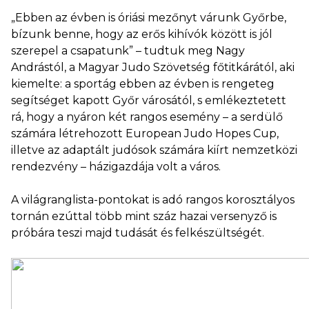
„Ebben az évben is óriási mezőnyt várunk Győrbe,
bízunk benne, hogy az erős kihívók között is jól
szerepel a csapatunk” – tudtuk meg Nagy
Andrástól, a Magyar Judo Szövetség főtitkárától, aki
kiemelte: a sportág ebben az évben is rengeteg
segítséget kapott Győr városától, s emlékeztetett
rá, hogy a nyáron két rangos esemény – a serdülő
számára létrehozott European Judo Hopes Cup,
illetve az adaptált judósok számára kiírt nemzetközi
rendezvény – házigazdája volt a város.
A világranglista-pontokat is adó rangos korosztályos
tornán ezúttal több mint száz hazai versenyző is
próbára teszi majd tudását és felkészültségét.