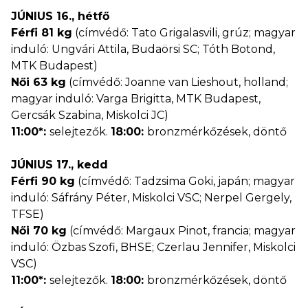
JÚNIUS 16., hétfő
Férfi 81 kg
(címvédő: Tato Grigalasvili, grúz; magyar
induló: Ungvári Attila, Budaörsi SC; Tóth Botond,
MTK Budapest)
Női 63 kg
(címvédő: Joanne van Lieshout, holland;
magyar induló: Varga Brigitta, MTK Budapest,
Gercsák Szabina, Miskolci JC)
11:00*:
selejtezők.
18:00:
bronzmérkőzések, döntő
JÚNIUS 17., kedd
Férfi 90 kg
(címvédő: Tadzsima Goki, japán; magyar
induló: Sáfrány Péter, Miskolci VSC; Nerpel Gergely,
TFSE)
Női 70 kg
(címvédő: Margaux Pinot, francia; magyar
induló: Özbas Szofi, BHSE; Czerlau Jennifer, Miskolci
VSC)
11:00*:
selejtezők.
18:00:
bronzmérkőzések, döntő