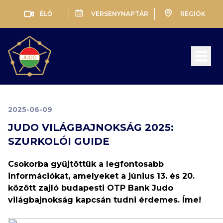
ÉLŐ
VERSENYNAPTÁR
RÉGIÓK
Open 
2025-06-09
JUDO VILÁGBAJNOKSÁG 2025:
SZURKOLÓI GUIDE
Csokorba gyűjtöttük a legfontosabb
információkat, amelyeket a június 13. és 20.
között zajló budapesti OTP Bank Judo
világbajnokság kapcsán tudni érdemes. Íme!