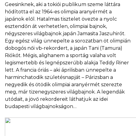
Geesinknek, aki a tokiói publikum szeme láttára
hódította el az 1964-es olimpia aranyérmét a
japánok elől. Hatalmas tisztelet övezte a nyolc
esztendőn át verhetetlen, olimpiai bajnok,
négyszeres világbajnok japán Jamasita Jaszuhirót.
Egy egész világ ünnepelte a sorozatban öt olimpián
dobogós női vb-rekordert, a japán Tani (Tamura)
Riókót. Mégis, alighanem a sportág valaha volt
legismertebb és legnépszerűbb alakja Teddy Riner
lett. A francia óriás – aki áprilisban ünnepelte a
harminchatodik születésnapját – Párizsban a
negyedik és ötödik olimpiai aranyérmét szerezte
meg, már tizenegyszeres világbajnok. A legendák
utódait, a jövő rekordereit láthatjuk az idei
budapesti világbajnokságon…