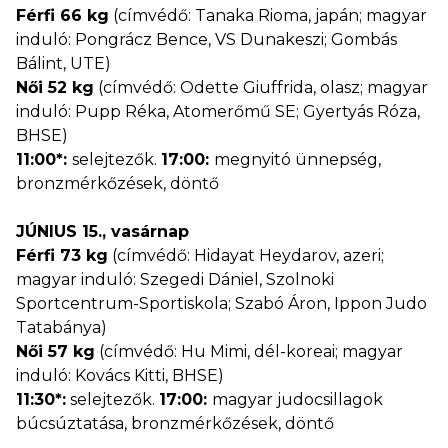
Férfi 66 kg
(címvédő: Tanaka Rioma, japán; magyar
induló: Pongrácz Bence, VS Dunakeszi; Gombás
Bálint, UTE)
Női 52 kg
(címvédő: Odette Giuffrida, olasz; magyar
induló: Pupp Réka, Atomerőmű SE; Gyertyás Róza,
BHSE)
11:00*:
selejtezők.
17:00:
megnyitó ünnepség,
bronzmérkőzések, döntő
JÚNIUS 15., vasárnap
Férfi 73 kg
(címvédő: Hidayat Heydarov, azeri;
magyar induló: Szegedi Dániel, Szolnoki
Sportcentrum-Sportiskola; Szabó Áron, Ippon Judo
Tatabánya)
Női 57 kg
(címvédő: Hu Mimi, dél-koreai; magyar
induló: Kovács Kitti, BHSE)
11:30*:
selejtezők.
17:00:
magyar judocsillagok
búcsúztatása, bronzmérkőzések, döntő