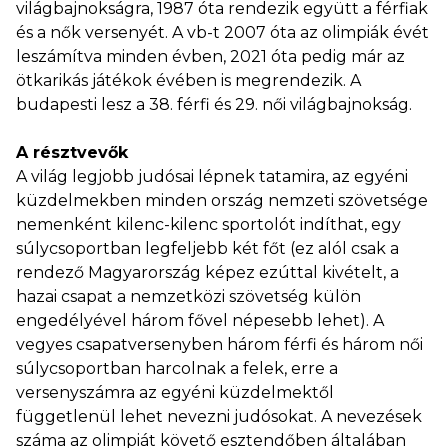
világbajnokságra, 1987 óta rendezik együtt a férfiak
és a nők versenyét. A vb-t 2007 óta az olimpiák évét
leszámítva minden évben, 2021 óta pedig már az
ötkarikás játékok évében is megrendezik. A
budapesti lesz a 38. férfi és 29. női világbajnokság.
A résztvevők
A világ legjobb judósai lépnek tatamira, az egyéni
küzdelmekben minden ország nemzeti szövetsége
nemenként kilenc-kilenc sportolót indíthat, egy
súlycsoportban legfeljebb két főt (ez alól csak a
rendező Magyarország képez ezúttal kivételt, a
hazai csapat a nemzetközi szövetség külön
engedélyével három fővel népesebb lehet). A
vegyes csapatversenyben három férfi és három női
súlycsoportban harcolnak a felek, erre a
versenyszámra az egyéni küzdelmektől
függetlenül lehet nevezni judósokat. A nevezések
száma az olimpiát követő esztendőben általában