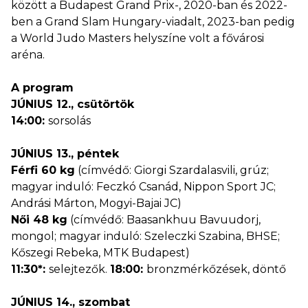
között a Budapest Grand Prix-, 2020-ban és 2022-
ben a Grand Slam Hungary-viadalt, 2023-ban pedig
a World Judo Masters helyszíne volt a fővárosi
aréna.
A program
JÚNIUS 12., csütörtök
14:00:
sorsolás
JÚNIUS 13., péntek
Férfi 60 kg
(címvédő: Giorgi Szardalasvili, grúz;
magyar induló: Feczkó Csanád, Nippon Sport JC;
Andrási Márton, Mogyi-Bajai JC)
Női 48 kg
(címvédő: Baasankhuu Bavuudorj,
mongol; magyar induló: Szeleczki Szabina, BHSE;
Kőszegi Rebeka, MTK Budapest)
11:30*:
selejtezők.
18:00:
bronzmérkőzések, döntő
JÚNIUS 14., szombat