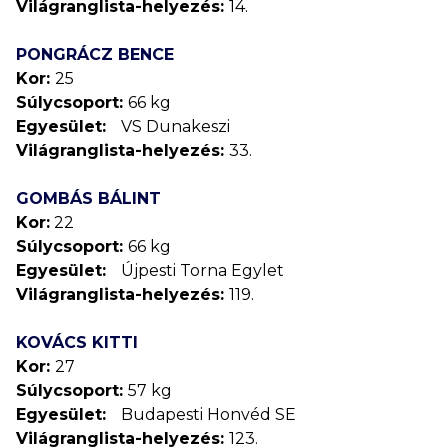
Világranglista-helyezés:
14.
PONGRÁCZ BENCE
Kor:
25
Súlycsoport:
66 kg
Egyesület:
VS Dunakeszi
Világranglista-helyezés:
33.
GOMBÁS BÁLINT
Kor:
22
Súlycsoport:
66 kg
Egyesület:
Újpesti Torna Egylet
Világranglista-helyezés:
119.
KOVÁCS KITTI
Kor:
27
Súlycsoport:
57 kg
Egyesület:
Budapesti Honvéd SE
Világranglista-helyezés:
123.