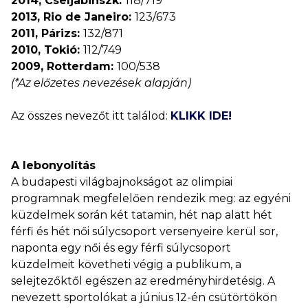
2014, Cseljabinszk:
118/719
2013, Rio de Janeiro:
123/673
2011, Párizs:
132/871
2010, Tokió:
112/749
2009, Rotterdam:
100/538
(*Az előzetes nevezések alapján)
Az összes nevezőt itt találod:
KLIKK IDE!
A lebonyolítás
A budapesti világbajnokságot az olimpiai
programnak megfelelően rendezik meg: az egyéni
küzdelmek során két tatamin, hét nap alatt hét
férfi és hét női súlycsoport versenyeire kerül sor,
naponta egy női és egy férfi súlycsoport
küzdelmeit követheti végig a publikum, a
selejtezőktől egészen az eredményhirdetésig. A
nevezett sportolókat a június 12-én csütörtökön