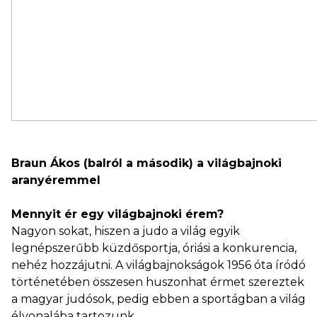
Braun Ákos (balról a második) a világbajnoki
aranyéremmel
Mennyit ér egy világbajnoki érem?
Nagyon sokat, hiszen a judo a világ egyik
legnépszerűbb küzdősportja, óriási a konkurencia,
nehéz hozzájutni. A világbajnokságok 1956 óta íródó
történetében összesen huszonhat érmet szereztek
a magyar judósok, pedig ebben a sportágban a világ
élvonalába tartozunk.