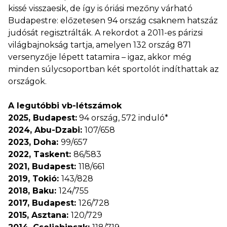
kissé visszaesik, de így is óriási mezőny várható
Budapestre: előzetesen 94 ország csaknem hatszáz
judósát regisztrálták. A rekordot a 2011-es párizsi
világbajnokság tartja, amelyen 132 ország 871
versenyzője lépett tatamira – igaz, akkor még
minden súlycsoportban két sportolót indíthattak az
országok.
A legutóbbi vb-létszámok
2025, Budapest:
94 ország, 572 induló*
2024, Abu-Dzabi:
107/658
2023, Doha:
99/657
2022, Taskent:
86/583
2021, Budapest:
118/661
2019, Tokió:
143/828
2018, Baku:
124/755
2017, Budapest:
126/728
2015, Asztana:
120/729