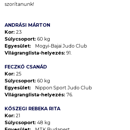
szorítanunk!
ANDRÁSI MÁRTON
Kor:
23
Súlycsoport:
60 kg
Egyesület:
Mogyi-Bajai Judo Club
Világranglista-helyezés:
91.
FECZKÓ CSANÁD
Kor:
25
Súlycsoport:
60 kg
Egyesület:
Nippon Sport Judo Club
Világranglista-helyezés:
76.
KŐSZEGI REBEKA RITA
Kor:
21
Súlycsoport:
48 kg
Egyesület:
MTK Budapest