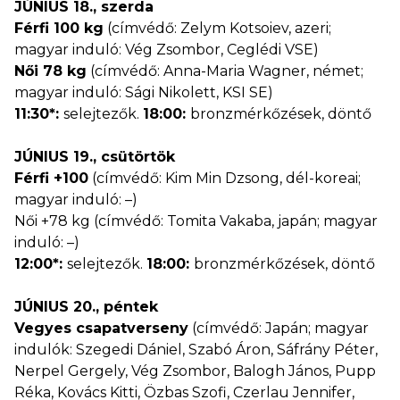
JÚNIUS 18., szerda
Férfi 100 kg
(címvédő: Zelym Kotsoiev, azeri;
magyar induló: Vég Zsombor, Ceglédi VSE)
Női 78 kg
(címvédő: Anna-Maria Wagner, német;
magyar induló: Sági Nikolett, KSI SE)
11:30*:
selejtezők.
18:00:
bronzmérkőzések, döntő
JÚNIUS 19., csütörtök
Férfi +100
(címvédő: Kim Min Dzsong, dél-koreai;
magyar induló: –)
Női +78 kg (címvédő: Tomita Vakaba, japán; magyar
induló: –)
12:00*:
selejtezők.
18:00:
bronzmérkőzések, döntő
JÚNIUS 20., péntek
Vegyes csapatverseny
(címvédő: Japán; magyar
indulók: Szegedi Dániel, Szabó Áron, Sáfrány Péter,
Nerpel Gergely, Vég Zsombor, Balogh János, Pupp
Réka, Kovács Kitti, Özbas Szofi, Czerlau Jennifer,