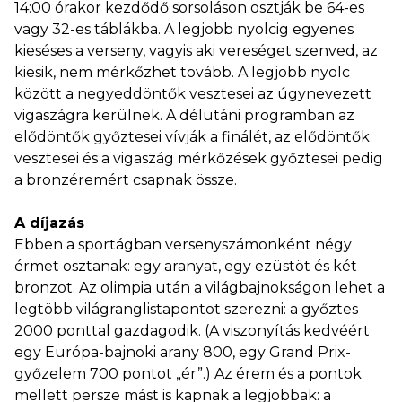
14:00 órakor kezdődő sorsoláson osztják be 64-es
vagy 32-es táblákba. A legjobb nyolcig egyenes
kieséses a verseny, vagyis aki vereséget szenved, az
kiesik, nem mérkőzhet tovább. A legjobb nyolc
között a negyeddöntők vesztesei az úgynevezett
vigaszágra kerülnek. A délutáni programban az
elődöntők győztesei vívják a finálét, az elődöntők
vesztesei és a vigaszág mérkőzések győztesei pedig
a bronzéremért csapnak össze.
A díjazás
Ebben a sportágban versenyszámonként négy
érmet osztanak: egy aranyat, egy ezüstöt és két
bronzot. Az olimpia után a világbajnokságon lehet a
legtöbb világranglistapontot szerezni: a győztes
2000 ponttal gazdagodik. (A viszonyítás kedvéért
egy Európa-bajnoki arany 800, egy Grand Prix-
győzelem 700 pontot „ér”.) Az érem és a pontok
mellett persze mást is kapnak a legjobbak: a