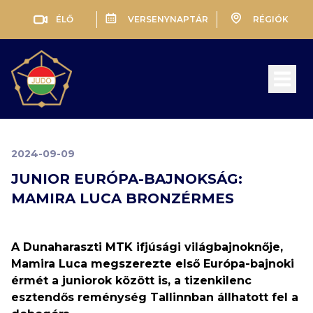
ÉLŐ
VERSENYNAPTÁR
RÉGIÓK
Open 
2024-09-09
JUNIOR EURÓPA-BAJNOKSÁG:
MAMIRA LUCA BRONZÉRMES
A Dunaharaszti MTK ifjúsági világbajnoknője,
Mamira Luca megszerezte első Európa-bajnoki
érmét a juniorok között is, a tizenkilenc
esztendős reménység Tallinnban állhatott fel a