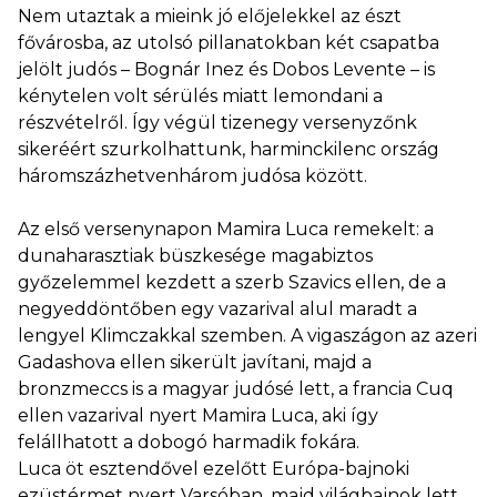
Nem utaztak a mieink jó előjelekkel az észt
fővárosba, az utolsó pillanatokban két csapatba
jelölt judós – Bognár Inez és Dobos Levente – is
kénytelen volt sérülés miatt lemondani a
részvételről. Így végül tizenegy versenyzőnk
sikeréért szurkolhattunk, harminckilenc ország
háromszázhetvenhárom judósa között.
Az első versenynapon Mamira Luca remekelt: a
dunaharasztiak büszkesége magabiztos
győzelemmel kezdett a szerb Szavics ellen, de a
negyeddöntőben egy vazarival alul maradt a
lengyel Klimczakkal szemben. A vigaszágon az azeri
Gadashova ellen sikerült javítani, majd a
bronzmeccs is a magyar judósé lett, a francia Cuq
ellen vazarival nyert Mamira Luca, aki így
felállhatott a dobogó harmadik fokára.
Luca öt esztendővel ezelőtt Európa-bajnoki
ezüstérmet nyert Varsóban, majd világbajnok lett