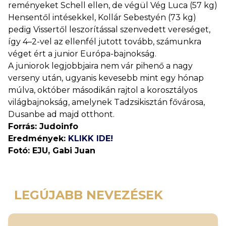
reményeket Schell ellen, de végül Vég Luca (57 kg)
Hensentől intésekkel, Kollár Sebestyén (73 kg)
pedig Vissertől leszorítással szenvedett vereséget,
így 4–2-vel az ellenfél jutott tovább, számunkra
véget ért a junior Európa-bajnokság.
A juniorok legjobbjaira nem vár pihenő a nagy
verseny után, ugyanis kevesebb mint egy hónap
múlva, október másodikán rajtol a korosztályos
világbajnokság, amelynek Tadzsikisztán fővárosa,
Dusanbe ad majd otthont.
Forrás: Judoinfo
Eredmények:
KLIKK IDE!
Fotó: EJU, Gabi Juan
LEGÚJABB NEVEZÉSEK