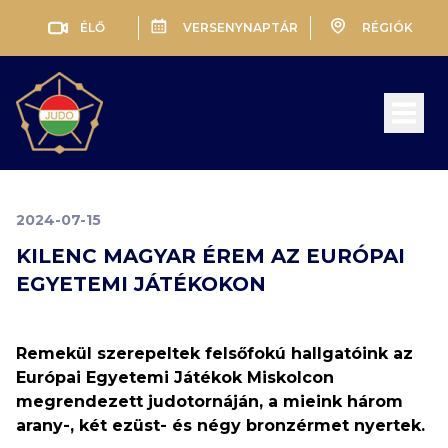
ÉLŐ
VERSENYNAPTÁR
RÉGIÓK
Open 
2024-07-15
KILENC MAGYAR ÉREM AZ EURÓPAI
EGYETEMI JÁTÉKOKON
Remekül szerepeltek felsőfokú hallgatóink az
Európai Egyetemi Játékok Miskolcon
megrendezett judotornáján, a mieink három
arany-, két ezüst- és négy bronzérmet nyertek.