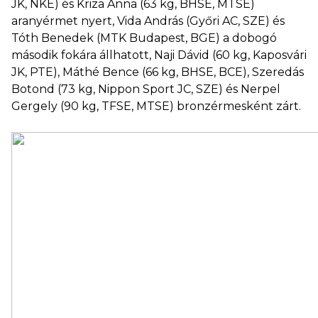
JK, NKE) és Kriza Anna (63 kg, BHSE, MTSE)
aranyérmet nyert, Vida András (Győri AC, SZE) és
Tóth Benedek (MTK Budapest, BGE) a dobogó
második fokára állhatott, Naji Dávid (60 kg, Kaposvári
JK, PTE), Máthé Bence (66 kg, BHSE, BCE), Szeredás
Botond (73 kg, Nippon Sport JC, SZE) és Nerpel
Gergely (90 kg, TFSE, MTSE) bronzérmesként zárt.