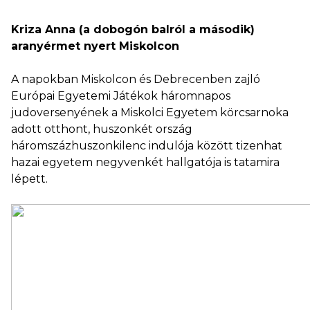
Kriza Anna (a dobogón balról a második)
aranyérmet nyert Miskolcon
A napokban Miskolcon és Debrecenben zajló
Európai Egyetemi Játékok háromnapos
judoversenyének a Miskolci Egyetem körcsarnoka
adott otthont, huszonkét ország
háromszázhuszonkilenc indulója között tizenhat
hazai egyetem negyvenkét hallgatója is tatamira
lépett.