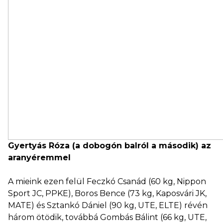
Gyertyás Róza (a dobogón balról a második) az
aranyéremmel
A mieink ezen felül Feczkó Csanád (60 kg, Nippon
Sport JC, PPKE), Boros Bence (73 kg, Kaposvári JK,
MATE) és Sztankó Dániel (90 kg, UTE, ELTE) révén
három ötödik, továbbá Gombás Bálint (66 kg, UTE,