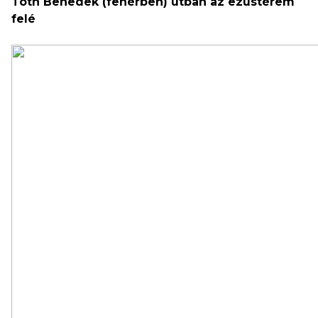
Tóth Benedek (fehérben) útban az ezüstérem
felé