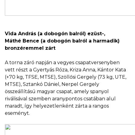
Vida András (a dobogón balról) ezüst-,
Máthé Bence (a dobogón balról a harmadik)
bronzéremmel zárt
A torna záró napján a vegyes csapatversenyben
vett részt a Gyertyás Róza, Kriza Anna, Kántor Kata
(+70 kg, TFSE, MTSE), Szöllősi Gergely (73 kg, UTE,
MTSE), Sztankó Dániel, Nerpel Gergely
összeállítású magyar csapat, amely spanyol
riválisával szemben aranypontos csatában alul
maradt, így helyezetlenként zárta a rangos
eseményt.