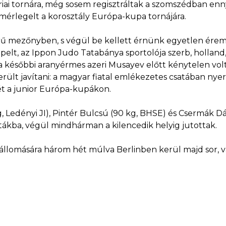
ai tornára, még sosem regisztráltak a szomszédban enn
mérlegelt a korosztály Európa-kupa tornájára.
rű mezőnyben, s végül be kellett érnünk egyetlen ére
pelt, az Ippon Judo Tatabánya sportolója szerb, holland
 későbbi aranyérmes azeri Musayev előtt kénytelen volt 
lt javítani: a magyar fiatal emlékezetes csatában nyert
t a junior Európa-kupákon.
kg, Ledényi JI), Pintér Bulcsú (90 kg, BHSE) és Csermák 
ákba, végül mindhárman a kilencedik helyig jutottak.
állomására három hét múlva Berlinben kerül majd sor, 