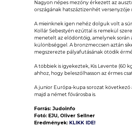
Nagyon népes mezőny érkezett az ausztri
országának hatszáztizenhét versenyzője 
A mieinknek igen nehéz dolguk volt a sű
Kollár Sebestyén ezúttal is remekül szere
menetelt az elődöntőig, amelynek során a
különbséggel. A bronzmeccsen aztán sikerü
megszerezte pályafutásának ötödik érmé
A többiek is igyekeztek, Kis Levente (60 
ahhoz, hogy beleszólhasson az érmes csat
A junior Európa-kupa sorozat következő 
majd a német fővárosba is.
Forrás: Judoinfo
Fotó: EJU, Oliver Sellner
Eredmények:
KLIKK IDE!