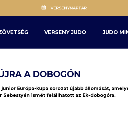
VERSENYNAPTÁR
ZÖVETSÉG
VERSENY JUDO
JUDO MI
 ÚJRA A DOBOGÓN
unior Európa-kupa sorozat újabb állomását, amelye
r Sebestyén ismét felállhatott az Ek-dobogóra.