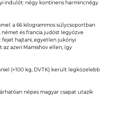
yi indulót: négy kontinens harmincnégy
mmel: a 66 kilogrammos súlycsoportban
, német és francia judóst legyőzve
fejet hajtani, egyetlen jukónyi
 az azeri Mamishov ellen, így
Dániel (+100 kg, DVTK) került legközelebb
várhatóan népes magyar csapat utazik