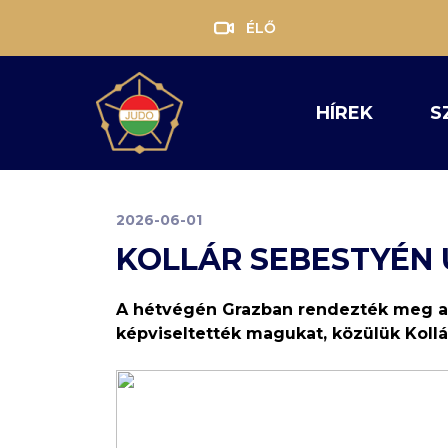
ÉLŐ
HÍREK
S
2026-06-01
KOLLÁR SEBESTYÉN
A hétvégén Grazban rendezték meg a j
képviseltették magukat, közülük Kollá