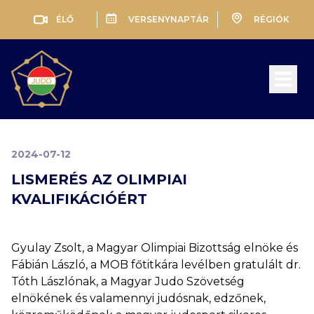
ÉLŐ
VERSENYNAPTÁR
RÉGIÓK
Open 
2024-07-12
LISMERÉS AZ OLIMPIAI
KVALIFIKÁCIÓÉRT
Gyulay Zsolt, a Magyar Olimpiai Bizottság elnöke és
Fábián László, a MOB főtitkára levélben gratulált dr.
Tóth Lászlónak, a Magyar Judo Szövetség
elnökének és valamennyi judósnak, edzőnek,