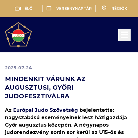
ÉLŐ
VERSENYNAPTÁR
RÉGIÓK
Open 
2025-07-24
MINDENKIT VÁRUNK AZ
AUGUSZTUSI, GYŐRI
JUDOFESZTIVÁLRA
Az
Európai Judo Szövetség
bejelentette:
nagyszabású eseményeinek lesz házigazdája
Győr augusztus közepén. A négynapos
judorendezvény során sor kerül az U15-ös és