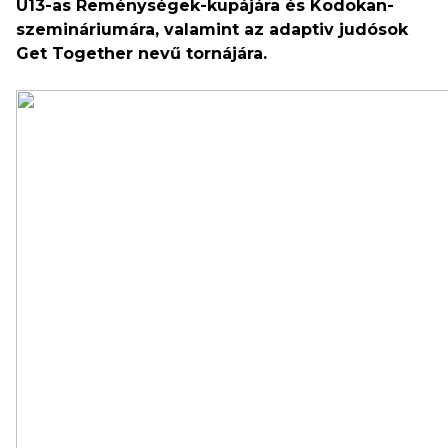
U13-as Reménységek-kupájára és Kodokan-
szemináriumára, valamint az adaptiv judósok
Get Together nevű tornájára.