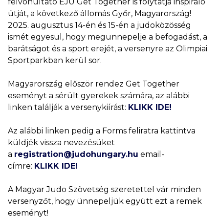
felvonultató EJU Get Together is folytatja inspiráló
útját, a következő állomás Győr, Magyarország!
2025. augusztus 14-én és 15-én a judoközösség
ismét egyesül, hogy megünnepelje a befogadást, a
barátságot és a sport erejét, a versenyre az Olimpiai
Sportparkban kerül sor.
Magyarország először rendez Get Together
eseményt a sérült gyerekek számára, az alábbi
linken találják a versenykiírást:
KLIKK IDE!
Az alábbi linken pedig a Forms feliratra kattintva
küldjék vissza nevezésüket
a
registration@judohungary.hu
email-
címre:
KLIKK IDE!
A Magyar Judo Szövetség szeretettel vár minden
versenyzőt, hogy ünnepeljük együtt ezt a remek
eseményt!