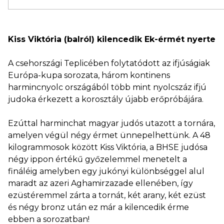
Kiss Viktória (balról) kilencedik Ek-érmét nyerte
A csehországi Teplicében folytatódott az ifjúságiak
Európa-kupa sorozata, három kontinens
harmincnyolc országából több mint nyolcszáz ifjú
judoka érkezett a korosztály újabb erőpróbájára.
Ezúttal harminchat magyar judós utazott a tornára,
amelyen végül négy érmet ünnepelhettünk. A 48
kilogrammosok között Kiss Viktória, a BHSE judósa
négy ippon értékű győzelemmel menetelt a
fináléig amelyben egy jukónyi különbséggel alul
maradt az azeri Aghamirzazade ellenében, így
ezüstéremmel zárta a tornát, két arany, két ezüst
és négy bronz után ez már a kilencedik érme
ebben a sorozatban!