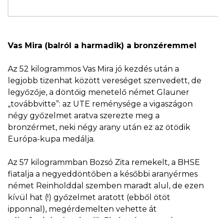
Vas Mira (balról a harmadik) a bronzéremmel
Az 52 kilogrammos Vas Mira jó kezdés után a
legjobb tizenhat között vereséget szenvedett, de
legyőzője, a döntőig menetelő német Glauner
„továbbvitte”: az UTE reménysége a vigaszágon
négy győzelmet aratva szerezte meg a
bronzérmet, neki négy arany után ez az ötödik
Európa-kupa medálja.
Az 57 kilogrammban Bozsó Zita remekelt, a BHSE
fiatalja a negyeddöntőben a későbbi aranyérmes
német Reinholddal szemben maradt alul, de ezen
kívül hat (!) győzelmet aratott (ebből ötöt
ipponnal), megérdemelten vehette át