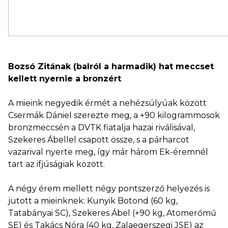
Bozsó Zitának (balról a harmadik) hat meccset
kellett nyernie a bronzért
A mieink negyedik érmét a nehézsúlyúak között
Csermák Dániel szerezte meg, a +90 kilogrammosok
bronzmeccsén a DVTK fiatalja hazai riválisával,
Szekeres Ábellel csapott össze, s a párharcot
vazarival nyerte meg, így már három Ek-éremnél
tart az ifjúságiak között.
A négy érem mellett négy pontszerző helyezés is
jutott a mieinknek: Kunyik Botond (60 kg,
Tatabányai SC), Szekeres Ábel (+90 kg, Atomerőmű
SE) és Takács Nóra (40 kg, Zalaegerszegi JSE) az