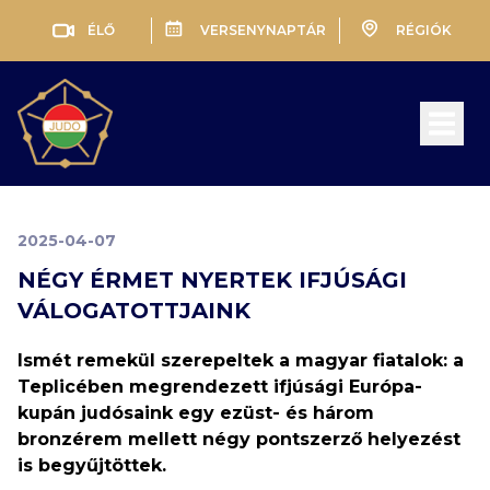
ÉLŐ
VERSENYNAPTÁR
RÉGIÓK
Open 
2025-04-07
NÉGY ÉRMET NYERTEK IFJÚSÁGI
VÁLOGATOTTJAINK
Ismét remekül szerepeltek a magyar fiatalok: a
Teplicében megrendezett ifjúsági Európa-
kupán judósaink egy ezüst- és három
bronzérem mellett négy pontszerző helyezést
is begyűjtöttek.