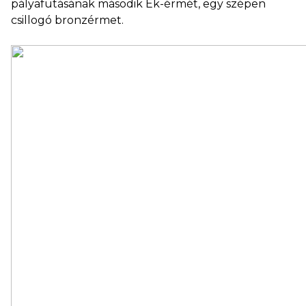
pályafutásának második Ek-érmét, egy szépen
csillogó bronzérmet.