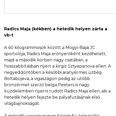
Radics Maja (kékben) a hetedik helyen zárta a
vb-t
A 40 kilogrammosok között a Mogyi-Bajai JC
sportolója, Radics Maja erőnyerőként kezdhetett,
majd a második körben nagy csatában, a
hosszabbításban nyert a kirgiz Sztyepanova ellen. A
negyeddöntőben a későbbi aranyérmes üzbég
Boltabojeva, a vigaszágon pedig az utóbb
bronzérmet szerző belga Peeters is nagy
küzdelemben nyerni tudott Radics Maja ellen, aki a
hetedik helyen fejezte be pályafutásának első
világbajnokságát.
A második versenynapon három fiú képviselte