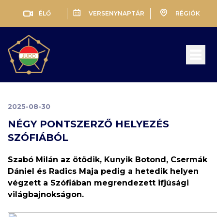
ÉLŐ
VERSENYNAPTÁR
RÉGIÓK
Open 
2025-08-30
NÉGY PONTSZERZŐ HELYEZÉS
SZÓFIÁBÓL
Szabó Milán az ötödik, Kunyik Botond, Csermák
Dániel és Radics Maja pedig a hetedik helyen
végzett a Szófiában megrendezett ifjúsági
világbajnokságon.