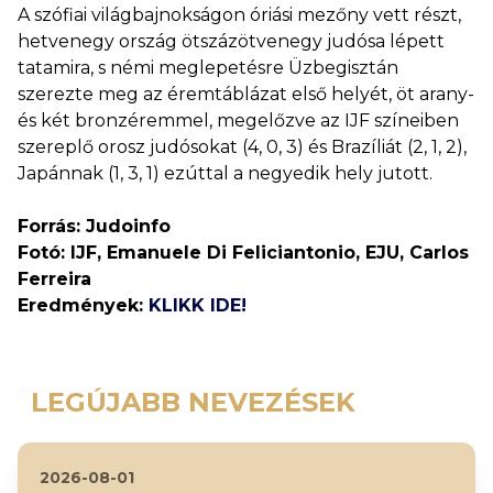
A szófiai világbajnokságon óriási mezőny vett részt,
hetvenegy ország ötszázötvenegy judósa lépett
tatamira, s némi meglepetésre Üzbegisztán
szerezte meg az éremtáblázat első helyét, öt arany-
és két bronzéremmel, megelőzve az IJF színeiben
szereplő orosz judósokat (4, 0, 3) és Brazíliát (2, 1, 2),
Japánnak (1, 3, 1) ezúttal a negyedik hely jutott.
Forrás: Judoinfo
Fotó: IJF, Emanuele Di Feliciantonio, EJU, Carlos
Ferreira
Eredmények:
KLIKK IDE!
LEGÚJABB NEVEZÉSEK
2026-08-01