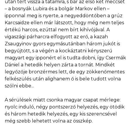
után tért vissza a tatamira, s bár az első két meccsét
– a bosnyák Lubira és a bolgár Markov ellen –
ipponnal meg is nyerte, a negyeddöntőben a grúz
Karcsaidze ellen már látszott, hogy még nem teljes
értékű harcos, ezúttal nem bírt kihívójával. A
vigaszági párharcra elfogyott az erő, a kazah
Zsaugyinov gyors egymásutánban három jukót is
begyűjtött, s a végén a kockáztatni kényszerű
magyart egy ipponért el is tudta dobni, így Csermák
Dániel a hetedik helyen zárta a tornát. Mindkét
legyőzője bronzérmes lett, de egy zökkenőmentes
felkészülés után alighanem ő is bele tudott volna
szólni ebbe...
A sérülések miatt csonka magyar csapat mérlege:
nyolc induló, négy pontszerző helyezés, egy ötödik
és három hetedik helyezés, egy kis szerencsével
még szebb lehetett volna az összkép.