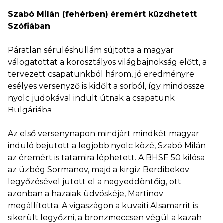
Szabó Milán (fehérben) éremért küzdhetett
Szófiában
Páratlan sérüléshullám sújtotta a magyar
válogatottat a korosztályos világbajnokság előtt, a
tervezett csapatunkból három, jó eredményre
esélyes versenyző is kidőlt a sorból, így mindössze
nyolc judokával indult útnak a csapatunk
Bulgáriába.
Az első versenynapon mindjárt mindkét magyar
induló bejutott a legjobb nyolc közé, Szabó Milán
az éremért is tatamira léphetett. A BHSE 50 kilósa
az üzbég Sormanov, majd a kirgiz Berdibekov
legyőzésével jutott el a negyeddöntőig, ott
azonban a hazaiak üdvöskéje, Martinov
megállította. A vigaszágon a kuvaiti Alsamarrit is
sikerült legyőzni, a bronzmeccsen végül a kazah