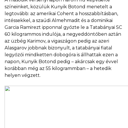
színeinket, közülük Kunyik Botond menetelt a
legtovább: az amerikai Cohent a hosszabbításban,
intéssekkel, a szaúdi Almehmadit és a dominikai
Garcia Ramirezt ipponnal győzte le a Tatabányai SC
60 kilogrammos indulója, a negyeddöntőben aztán
az üzbég Karimov, a vigaszágon pedig az azeri
Alasgarov jobbnak bizonyult, a tatabányai fiatal
legyőzői mindketten dobogóra is állhattak ezen a
napon, Kunyik Botond pedig – akárcsak egy évvel
korábban még az 55 kilogrammban – a hetedik
helyen végzett.