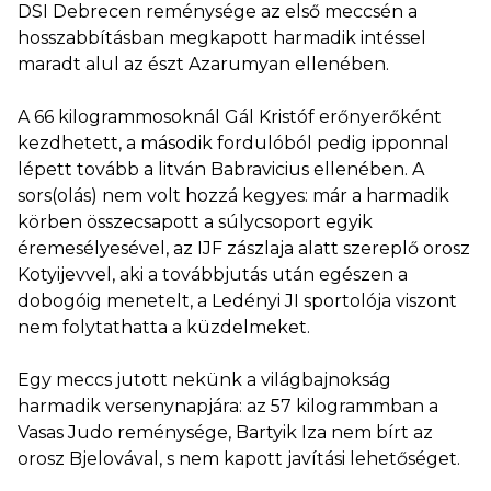
DSI Debrecen reménysége az első meccsén a
hosszabbításban megkapott harmadik intéssel
maradt alul az észt Azarumyan ellenében.
A 66 kilogrammosoknál Gál Kristóf erőnyerőként
kezdhetett, a második fordulóból pedig ipponnal
lépett tovább a litván Babravicius ellenében. A
sors(olás) nem volt hozzá kegyes: már a harmadik
körben összecsapott a súlycsoport egyik
éremesélyesével, az IJF zászlaja alatt szereplő orosz
Kotyijevvel, aki a továbbjutás után egészen a
dobogóig menetelt, a Ledényi JI sportolója viszont
nem folytathatta a küzdelmeket.
Egy meccs jutott nekünk a világbajnokság
harmadik versenynapjára: az 57 kilogrammban a
Vasas Judo reménysége, Bartyik Iza nem bírt az
orosz Bjelovával, s nem kapott javítási lehetőséget.