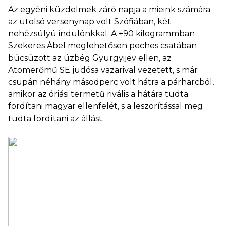
Az egyéni küzdelmek záró napja a mieink számára
az utolsó versenynap volt Szófiában, két
nehézsúlyú indulónkkal. A +90 kilogrammban
Szekeres Ábel meglehetősen peches csatában
búcsúzott az üzbég Gyurgyijev ellen, az
Atomerőmű SE judósa vazarival vezetett, s már
csupán néhány másodperc volt hátra a párharcból,
amikor az óriási termetű rivális a hátára tudta
fordítani magyar ellenfelét, s a leszorítással meg
tudta fordítani az állást.