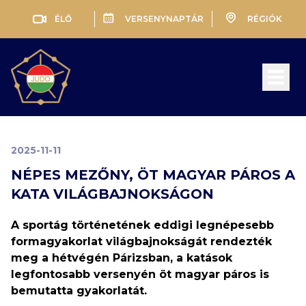
ÉLŐ
VERSENYNAPTÁR
RÉGIÓK
Open 
2025-11-11
NÉPES MEZŐNY, ÖT MAGYAR PÁROS A
KATA VILÁGBAJNOKSÁGON
A sportág történetének eddigi legnépesebb
formagyakorlat világbajnokságát rendezték
meg a hétvégén Párizsban, a katások
legfontosabb versenyén öt magyar páros is
bemutatta gyakorlatát.