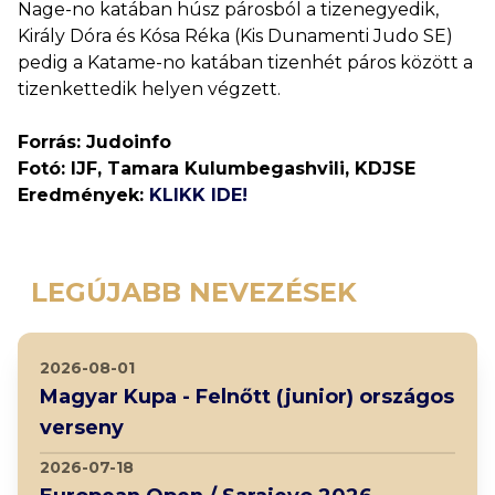
Nage-no katában húsz párosból a tizenegyedik,
Király Dóra és Kósa Réka (Kis Dunamenti Judo SE)
pedig a Katame-no katában tizenhét páros között a
tizenkettedik helyen végzett.
Forrás: Judoinfo
Fotó: IJF, Tamara Kulumbegashvili, KDJSE
Eredmények:
KLIKK IDE!
LEGÚJABB NEVEZÉSEK
2026-08-01
Magyar Kupa - Felnőtt (junior) országos
verseny
2026-07-18