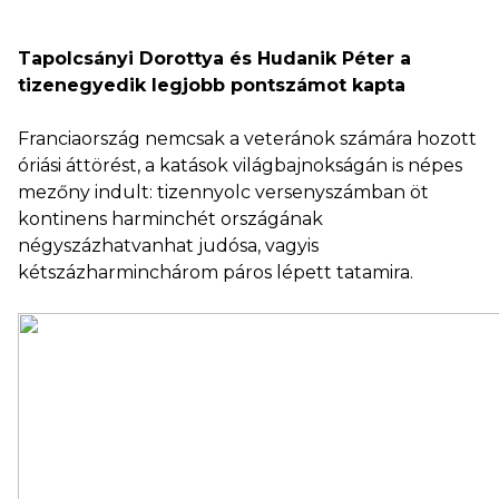
Tapolcsányi Dorottya és Hudanik Péter a
tizenegyedik legjobb pontszámot kapta
Franciaország nemcsak a veteránok számára hozott
óriási áttörést, a katások világbajnokságán is népes
mezőny indult: tizennyolc versenyszámban öt
kontinens harminchét országának
négyszázhatvanhat judósa, vagyis
kétszázharminchárom páros lépett tatamira.