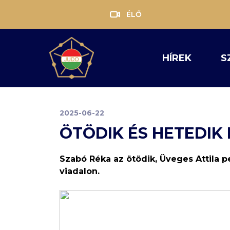
ÉLŐ
HÍREK
S
2025-06-22
ÖTÖDIK ÉS HETEDIK
Szabó Réka az ötödik, Üveges Attila 
viadalon.