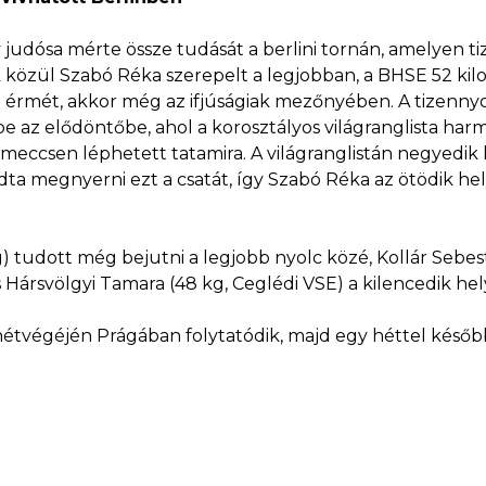
dósa mérte össze tudását a berlini tornán, amelyen tiz
k közül Szabó Réka szerepelt a legjobban, a BHSE 52 k
rmét, akkor még az ifjúságiak mezőnyében. A tizennyolc
 be az elődöntőbe, ahol a korosztályos világranglista har
zmeccsen léphetett tatamira. A világranglistán negyedi
 megnyerni ezt a csatát, így Szabó Réka az ötödik hel
) tudott még bejutni a legjobb nyolc közé, Kollár Sebes
 Hársvölgyi Tamara (48 kg, Ceglédi VSE) a kilencedik hely
hétvégéjén Prágában folytatódik, majd egy héttel később 