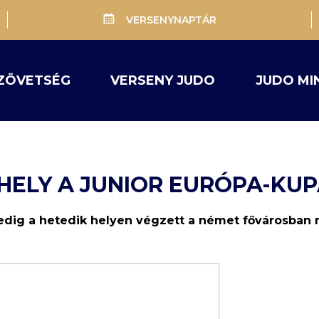
VERSENYNAPTÁR
ZÖVETSÉG
VERSENY JUDO
JUDO MI
 HELY A JUNIOR EURÓPA-KU
pedig a hetedik helyen végzett a német fővárosban