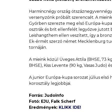
Harmincnégy ország ötszáznegyvennégy ju
versenyzőnk próbált szerencsét. A miein
Győrben szerezte meg első Európa-kupa é
osztrák és brit ellenfelét legyőzve jutott
Leishangthem ellen veszített, így a bron
Ek-érmét szerző német Mecklenburg tudta
tornáján.
A mieink közül Üveges Attila (BHSE, 73 kg
BHSE), Kiss Levente (90 kg, Vasas Judo) és
A junior Európa-kupa sorozat július első 
korosztály legjobbjai.
Forrás: Judoinfo
Fotó: EJU, Falk Scherf
Eredmények:
KLIKK IDE!