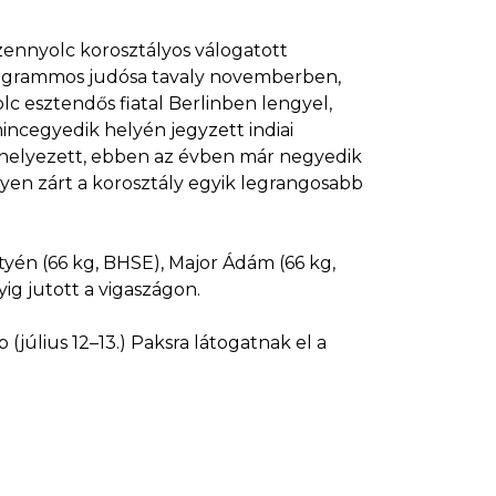
ennyolc korosztályos válogatott
ilogrammos judósa tavaly novemberben,
 esztendős fiatal Berlinben lengyel,
mincegyedik helyén jegyzett indiai
k helyezett, ebben az évben már negyedik
yen zárt a korosztály egyik legrangosabb
tyén (66 kg, BHSE), Major Ádám (66 kg,
ig jutott a vigaszágon.
(július 12–13.) Paksra látogatnak el a