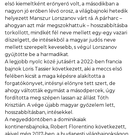
első kiemeltként erőnyerő volt, a másodikban a
nagyon jó erőben lévő orosz, a világbajnoki hetedik
helyezett Manszur Lorszanov várt rá. A párharc –
ahogyan azt már megszokhattuk – hosszabbításba
torkollott, mindkét fél neve mellett egy-egy vazari
díszelgett, de intésekből a magyar judós neve
mellett szerepelt kevesebb, s végül Lorszanov
gyűjtötte be a harmadikat.
A legjobb nyolc közé jutásért a 2022-ben francia
bajnok Loris Tassier következett, aki a meccs első
felében kicsit a maga képésre alakította a
forgatókönyvet, intésnyi előnyre tett szert, de
ahogy váltották egymást a másodpercek, úgy
fordította meg szépen lassan az állást Tóth
Krisztián. A vége újabb magyar győzelem lett,
hosszabbításban, intésekkel.
A negyeddöntőben a dominikaiak
kontinensbajnoka, Robert Florentino következett,
akivel még 2017-ben, a budapesti világbajnokságon