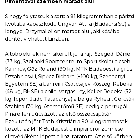
Pimentával szemben maradt alul
S hogy folytassuk a sort: a 81 kilogrammban a párizsi
kvótába kapaszkodó Ungvári Attila (Budaörsi SC) a
lengyel Drzymal ellen maradt alul, aki később
döntőt vívhatott Linzben.
A többieknek nem sikerült jól a rajt, Szegedi Dániel
(73 kg, Szolnoki Sportcentrum-Sportiskola) a cseh
Karimov, Gőz Roland (90 kg, MTK Budapest) a grúz
Dzsabniasvili, Sipőcz Richárd (+100 kg, Széchenyi
Egyetem SE) a bahreini Csotcsajev, Kőszegi Rebeka
(48 kg, BHSE) a chilei Vargas Ley, Keller Rebeka (52
kg, Ippon Judo Tatabánya) a belga Ryheul, Gercsák
Szabina (70 kg, Atomerőmű SE) pedig a portugál
Pina ellen búcsúzott az első összecsapásán.
Ezek után jött Tóth Krisztián a 90 kilogrammosok
között, az MTK Budapest olimpiai bronzérmese
címvédőként lépett a linzi tatamira. Az első körben