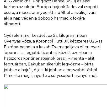
A 66 kilósoknál Pongrácz Bence (VSD) az első
körben az ukrán Európa-bajnok Jadovval csapott
össze, a meccs aranyponttal dőlt el a rivális javára,
aki a nap végén a dobogó harmadik fokára
állhatott.
Győzelemmel kezdett az 52 kilogrammban
Gyertyás Róza, a Koroncói Tutti JK kétszeres U23-as
Európa-bajnoka a kazah Zsumagalijeva ellen nyert
ipponnal, a legjobb tizenhat között azonban a
hatszoros kontinensbajnok brazil Pimenta – akit
februárban, Bakuban sikerült legyőznie – bírta
jobban a hajrát, ő jött ki jobban a hosszabbításból.
Pimenta meg is nyerte a súlycsoport aranyérmét.