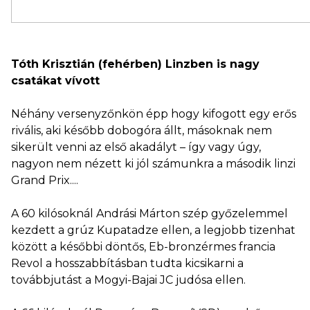
Tóth Krisztián (fehérben) Linzben is nagy
csatákat vívott
Néhány versenyzőnkön épp hogy kifogott egy erős
rivális, aki később dobogóra állt, másoknak nem
sikerült venni az első akadályt – így vagy úgy,
nagyon nem nézett ki jól számunkra a második linzi
Grand Prix....
A 60 kilósoknál Andrási Márton szép győzelemmel
kezdett a grúz Kupatadze ellen, a legjobb tizenhat
között a későbbi döntős, Eb-bronzérmes francia
Revol a hosszabbításban tudta kicsikarni a
továbbjutást a Mogyi-Bajai JC judósa ellen.