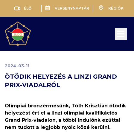
ÉLŐ
VERSENYNAPTÁR
RÉGIÓK
Open 
2024-03-11
ÖTÖDIK HELYEZÉS A LINZI GRAND
PRIX-VIADALRÓL
Olimpiai bronzérmesünk, Tóth Krisztián ötödik
helyezést ért el a linzi olimpiai kvalifikációs
Grand Prix-viadalon, a többi indulónk ezúttal
nem tudott a legjobb nyolc közé kerülni.