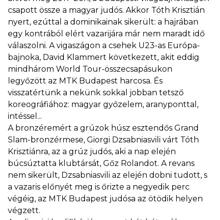
csapott össze a magyar judós. Akkor Tóth Krisztián
nyert, ezúttal a dominikainak sikerült: a hajrában
egy kontrából elért vazarijára már nem maradt idő
válaszolni. A vigaszágon a csehek U23-as Európa-
bajnoka, David Klammert következett, akit eddig
mindhárom World Tour-összecsapásukon
legyőzött az MTK Budapest harcosa. És
visszatértünk a nekünk sokkal jobban tetsző
koreográfiához: magyar győzelem, aranyponttal,
intéssel...
A bronzéremért a grúzok húsz esztendős Grand
Slam-bronzérmese, Giorgi Dzsabniasvili várt Tóth
Krisztiánra, az a grúz judós, aki a nap elején
búcsúztatta klubtársát, Gőz Rolandot. A revans
nem sikerült, Dzsabniasvili az elején dobni tudott, s
a vazaris előnyét meg is őrizte a negyedik perc
végéig, az MTK Budapest judósa az ötödik helyen
végzett.