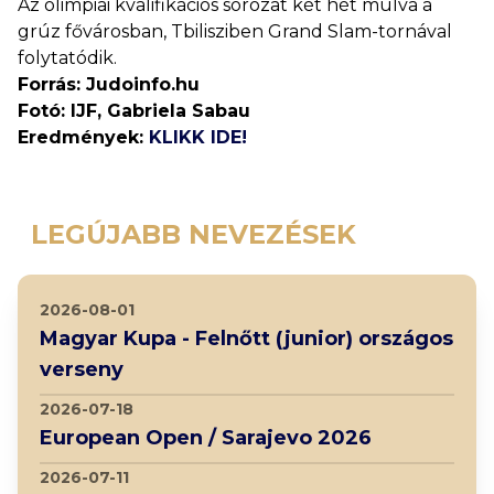
Az olimpiai kvalifikációs sorozat két hét múlva a
grúz fővárosban, Tbilisziben Grand Slam-tornával
folytatódik.
Forrás: Judoinfo.hu
Fotó: IJF, Gabriela Sabau
Eredmények:
KLIKK IDE!
LEGÚJABB NEVEZÉSEK
2026-08-01
Magyar Kupa - Felnőtt (junior) országos
verseny
2026-07-18
European Open / Sarajevo 2026
2026-07-11