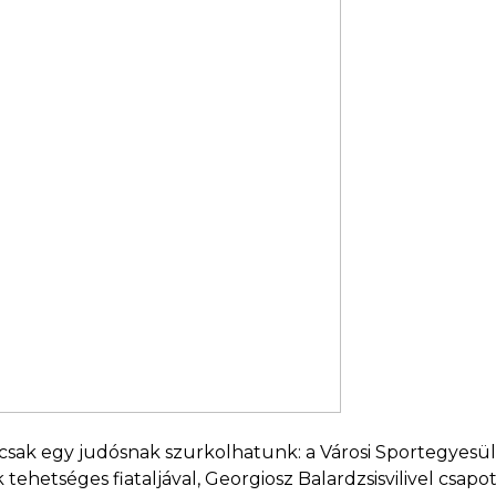
csak egy judósnak szurkolhatunk: a Városi Sportegyesü
ehetséges fiataljával, Georgiosz Balardzsisvilivel csap