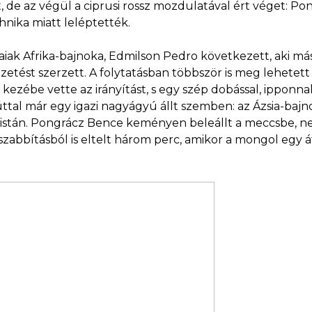
, de az végül a ciprusi rossz mozdulatával ért véget: Pon
chnika miatt leléptették.
aiak Afrika-bajnoka, Edmilson Pedro következett, aki má
etést szerzett. A folytatásban többször is meg lehetett v
zébe vette az irányítást, s egy szép dobással, ipponnal 
 ezúttal már egy igazi nagyágyú állt szemben: az Ázsia-b
listán. Pongrácz Bence keményen beleállt a meccsbe, n
sszabbításból is eltelt három perc, amikor a mongol egy át