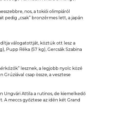
sszebbre, nos, a tokiói olimpiáról
it pedig „csak” bronzérmes lett, a japán
tja válogatottját, köztük ott lesz a
kg), Pupp Réka (57 kg), Gercsák Szabina
emérkőzők” lesznek, a legjobb nyolc közé
 Grúziával csap össze, a vesztese
 Ungvári Attila a rutinos, de kiemelkedő
. A meccs győztese az idén két Grand