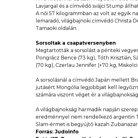
Lavjargal és a címvédő svájci Stump állhat
A női 57 kilogrammban az volt az egyik na
lemaradó, világbajnoki címvédő Christa De
Tamaoki oldalán.
Sorsoltak a csapatversenyben
Megtartották a sorsolást a pénteki vegyes
Pongrácz Bence (73 kg), Tóth Krisztián, S
(70 kg), Czerlau Jennifer (+70 kg, Miskolc
A sorsolásnál a címvédő Japán mellett Bra
jutásért Mongólia legjobbjait kell legyő
számára viszont véget ér a világbajnokság
A világbajnokság harmadik napján szerep
eredménnyel nem rendelkező argentin To
Slam-érmet is begyűjtő kazah Zubanazarr
Forrás: Judoinfo