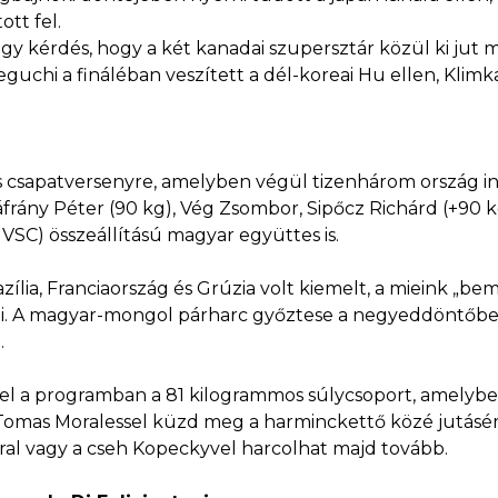
ott fel.
gy kérdés, hogy a két kanadai szupersztár közül ki jut me
guchi a fináléban veszített a dél-koreai Hu ellen, Klimka
 csapatversenyre, amelyben végül tizenhárom ország indí
áfrány Péter (90 kg), Vég Zsombor, Sipőcz Richárd (+90 
i VSC) összeállítású magyar együttes is.
zília, Franciaország és Grúzia volt kiemelt, a mieink „b
zni. A magyar-mongol párharc győztese a negyeddöntőben
.
el a programban a 81 kilogrammos súlycsoport, amelyben
mas Moralessel küzd meg a harminckettő közé jutásért
al vagy a cseh Kopeckyvel harcolhat majd tovább.