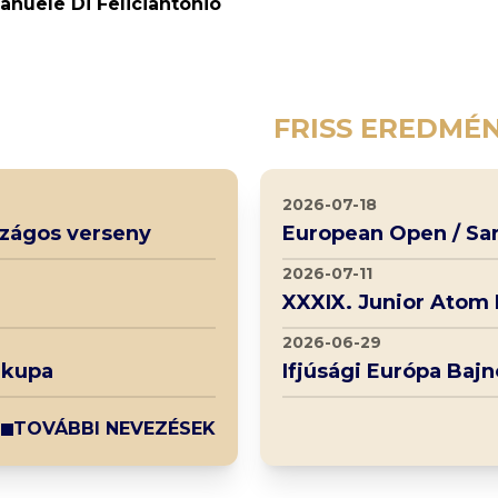
anuele Di Feliciantonio
FRISS EREDMÉ
2026-07-18
rszágos verseny
European Open / Sa
2026-07-11
XXXIX. Junior Atom
2026-06-29
 kupa
Ifjúsági Európa Baj
TOVÁBBI NEVEZÉSEK