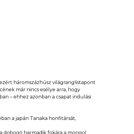
 ezért háromszázhúsz világranglistapont
encének már nincs esélye arra, hogy
sban – ehhez azonban a csapat indulási
éban a japán Tanaka honfitársát,
n, a dobogó harmadik fokára a mongol