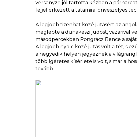
versenyző jól tartotta kézben a párharcot
fejjel érkezett a tatamira, önveszélyes te
A legjobb tizenhat közé jutásért az angol
meglepte a dunakeszi judóst, vazarival vez
másodpercekben Pongrácz Bence a saját ke
A legjobb nyolc közé jutás volt a tét, s
a negyedik helyen jegyeznek a világrang
több ígéretes kísérlete is volt, s már a ho
tovább.