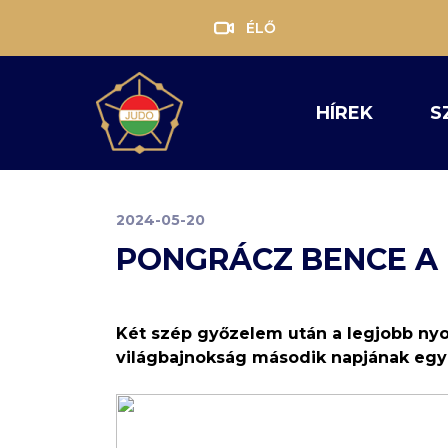
ÉLŐ
HÍREK
S
2024-05-20
PONGRÁCZ BENCE A
Két szép győzelem után a legjobb nyol
világbajnokság második napjának egy