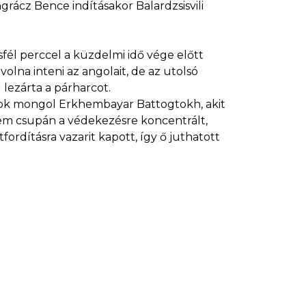
grácz Bence indításakor Balardzsisvili
sfél perccel a küzdelmi idő vége előtt
olna inteni az angolait, de az utolsó
lezárta a párharcot.
ajnok mongol Erkhembayar Battogtokh, akit
em csupán a védekezésre koncentrált,
fordításra vazarit kapott, így ő juthatott