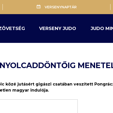
VERSENYNAPTÁR
ZÖVETSÉG
VERSENY JUDO
JUDO MI
 NYOLCADDÖNTŐIG MENETE
c közé jutásért gigászi csatában veszített Pongrá
etlen magyar indulója.