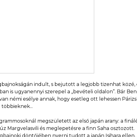
bajnokságán indult, s bejutott a legjobb tizenhat közé,
ntokban is ugyanennyi szerepel a „bevételi oldalon”. Bár B
g van némi esélye annak, hogy esetleg ott lehessen Páriz
 többieknek...
ogrammosoknál megszületett az első japán arany: a finál
z Margvelasvili és meglepetésre a finn Saha osztozott.
lágbajnoki döntőjében nyerni tudott a japán Isihara elle