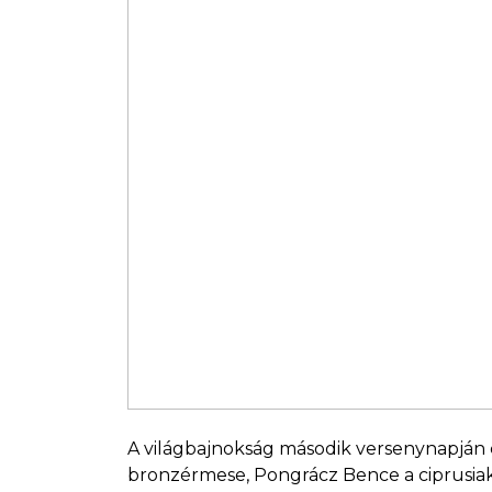
A világbajnokság második versenynapján 
bronzérmese, Pongrácz Bence a ciprusiak t