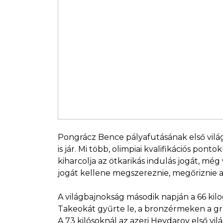
Pongrácz Bence pályafutásának első világ
is jár. Mi több, olimpiai kvalifikációs po
kiharcolja az ötkarikás indulás jogát, mé
jogát kellene megszereznie, megőriznie a
A világbajnokság második napján a 66 kil
Takeokát gyűrte le, a bronzérmeken a grú
A 73 kilósoknál az azeri Heydarov első vi