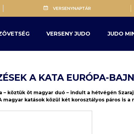
VERSENYNAPTÁR
ZÖVETSÉG
VERSENY JUDO
JUDO MI
ZÉSEK A KATA EURÓPA-BA
a – köztük öt magyar duó – indult a hétvégén Szar
 magyar katások közül két korosztályos páros is a 