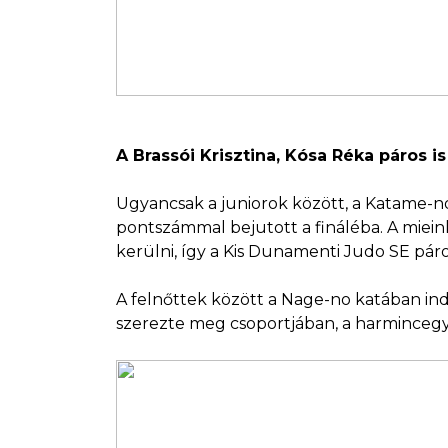
A Brassói Krisztina, Kósa Réka páros 
Ugyancsak a juniorok között, a Katame-no
pontszámmal bejutott a fináléba. A miein
kerülni, így a Kis Dunamenti Judo SE pár
A felnőttek között a Nage-no katában indu
szerezte meg csoportjában, a harminceg