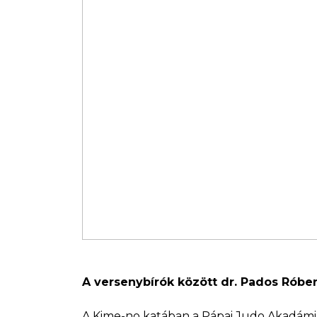
A versenybírók között dr. Pados Róber
A Kime-no katában a Pápai Judo Akadámia (