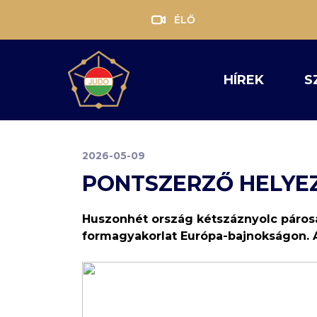
ÉLŐ
HÍREK
S
2026-05-09
PONTSZERZŐ HELYE
Huszonhét ország kétszáznyolc páros
formagyakorlat Európa-bajnokságon. A