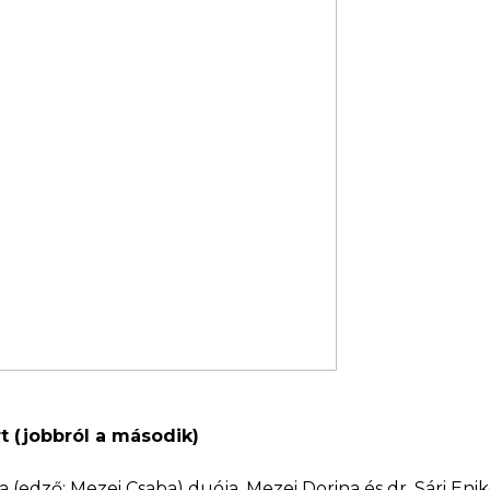
t (jobbról a második)
edző: Mezei Csaba) duója, Mezei Dorina és dr. Sári Enikő