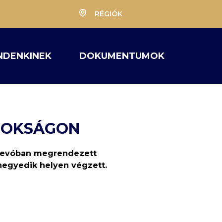
RÉGIÓK
NDENKINEK
DOKUMENTUMOK
JNOKSÁGON
ajevóban megrendezett
negyedik helyen végzett.