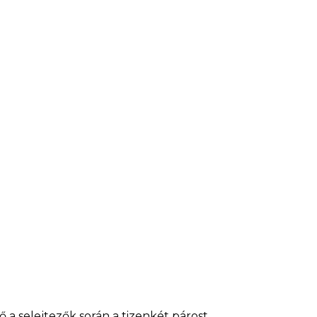
 a selejtezők során a tizenkét párost