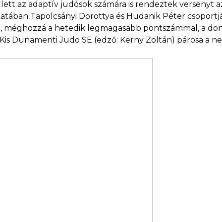
ellett az adaptív judósok számára is rendeztek versenyt a
tában Tapolcsányi Dorottya és Hudanik Péter csoportjá
 méghozzá a hetedik legmagasabb pontszámmal, a döntőb
 Kis Dunamenti Judo SE (edző: Kerny Zoltán) párosa a n