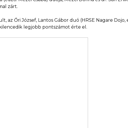
al zárt.
lt, az Őri József, Lantos Gábor duó (HRSE Nagare Dojo, e
 kilencedik legjobb pontszámot érte el.