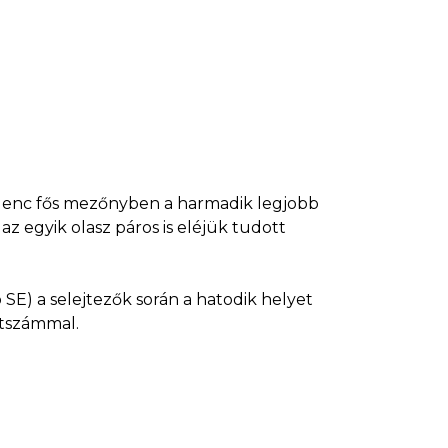
kilenc fős mezőnyben a harmadik legjobb
z egyik olasz páros is eléjük tudott
SE) a selejtezők során a hatodik helyet
ntszámmal.