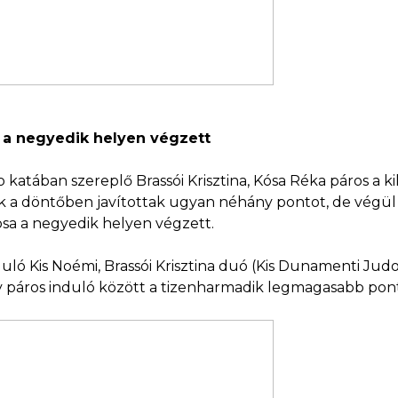
is a negyedik helyen végzett
 katában szereplő Brassói Krisztina, Kósa Réka páros a 
k a döntőben javítottak ugyan néhány pontot, de végül a
osa a negyedik helyen végzett.
ló Kis Noémi, Brassói Krisztina duó (Kis Dunamenti Judo 
y páros induló között a tizenharmadik legmagasabb po