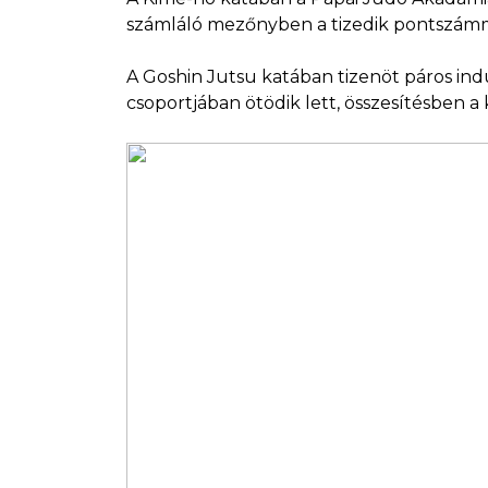
számláló mezőnyben a tizedik pontszámm
A Goshin Jutsu katában tizenöt páros indu
csoportjában ötödik lett, összesítésben a