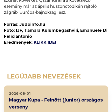
szünet következik, számunkra a következő
esemény már az április huszonötödikén rajtoló
zágrábi Európa-bajnokság lesz.
Forrás: Judoinfo.hu
Fotó: IJF, Tamara Kulumbegashvili, Emanuele Di
Feliciantonio
Eredmények:
KLIKK IDE!
LEGÚJABB NEVEZÉSEK
2026-08-01
Magyar Kupa - Felnőtt (junior) országos
verseny