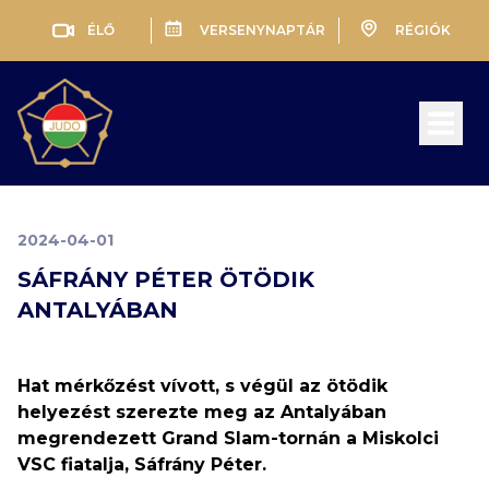
ÉLŐ
VERSENYNAPTÁR
RÉGIÓK
Open 
2024-04-01
SÁFRÁNY PÉTER ÖTÖDIK
ANTALYÁBAN
Hat mérkőzést vívott, s végül az ötödik
helyezést szerezte meg az Antalyában
megrendezett Grand Slam-tornán a Miskolci
VSC fiatalja, Sáfrány Péter.