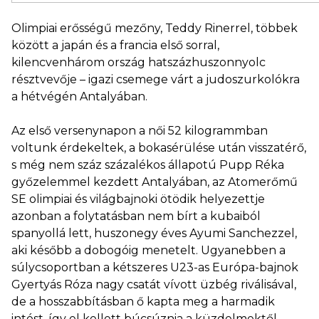
Olimpiai erősségű mezőny, Teddy Rinerrel, többek
között a japán és a francia első sorral,
kilencvenhárom ország hatszázhuszonnyolc
résztvevője – igazi csemege várt a judoszurkolókra
a hétvégén Antalyában.
Az első versenynapon a női 52 kilogrammban
voltunk érdekeltek, a bokasérülése után visszatérő,
s még nem száz százalékos állapotú Pupp Réka
győzelemmel kezdett Antalyában, az Atomerőmű
SE olimpiai és világbajnoki ötödik helyezettje
azonban a folytatásban nem bírt a kubaiból
spanyollá lett, huszonegy éves Ayumi Sanchezzel,
aki később a dobogóig menetelt. Ugyanebben a
súlycsoportban a kétszeres U23-as Európa-bajnok
Gyertyás Róza nagy csatát vívott üzbég riválisával,
de a hosszabbításban ő kapta meg a harmadik
intést, így el kellett búcsúznia a küzdelmektől.