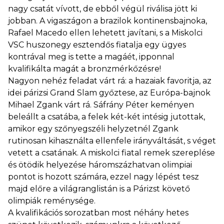
nagy csatát vívott, de ebből végül riválisa jött ki
jobban. A vigaszágon a brazilok kontinensbajnoka,
Rafael Macedo ellen lehetett javítani, s a Miskolci
VSC huszonegy esztendős fiatalja egy ügyes
kontrával meg is tette a magáét, ipponnal
kvalifikálta magát a bronzmérkőzésre!
Nagyon nehéz feladat várt rá: a hazaiak favoritja, az
idei párizsi Grand Slam győztese, az Európa-bajnok
Mihael Zgank várt rá. Sáfrány Péter keményen
beleállt a csatába, a felek két-két intésig jutottak,
amikor egy szőnyegszéli helyzetnél Zgank
rutinosan kihasználta ellenfele irányváltását, s véget
vetett a csatának. A miskolci fiatal remek szereplése
és ötödik helyezése háromszázhatvan olimpiai
pontot is hozott számára, ezzel nagy lépést tesz
majd előre a világranglistán is a Párizst követő
olimpiák reménysége.
A kvalifikációs sorozatban most néhány hetes