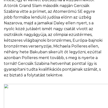
A török Grand Slam második napján Gercsák
Szabina vitte a prímet, az Atomerőmű SE egyre
jobb formába lendülő judósa előnn az üzbég
Nazarova, majd a jamaikai Daley ellen nyert, s a
nyolc közé jutásért ismét nagy csatát vívott az
osztrákok nagyágyúja, az olimpiai ezüstérmes,
kétszeres világbajnoki bronzérmes, Európa-bajnoki
bronzérmes versenyzője, Michaela Polleres ellen,
néhány hete Bakuban sikerült őt legyőzni, ezúttal
azonban Polleres ment tovább, s meg is nyerte a
tornát! Gercsák Szabina hetvenhat ponttal így is
gyarapítani tudta kvalifikációs pontjainak számát, s
ez biztató a folytatást tekintve.