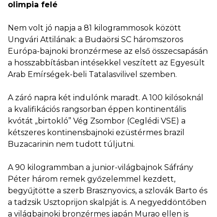
olimpia felé
Nem volt jó napja a 81 kilogrammosok között
Ungvári Attilának: a Budaörsi SC háromszoros
Európa-bajnoki bronzérmese az első összecsapásán
a hosszabbításban intésekkel veszített az Egyesült
Arab Emírségek-beli Tatalasvilivel szemben.
A záró napra két indulónk maradt. A 100 kilósoknál
a kvalifikációs rangsorban éppen kontinentális
kvótát „birtokló” Vég Zsombor (Ceglédi VSE) a
kétszeres kontinensbajnoki ezüstérmes brazil
Buzacarinin nem tudott túljutni.
A 90 kilogrammban a junior-világbajnok Sáfrány
Péter három remek győzelemmel kezdett,
begyűjtötte a szerb Brasznyovics, a szlovák Barto és
a tadzsik Usztoprijon skalpját is. A negyeddöntőben
a világbajnoki bronzérmes japán Murao ellen is