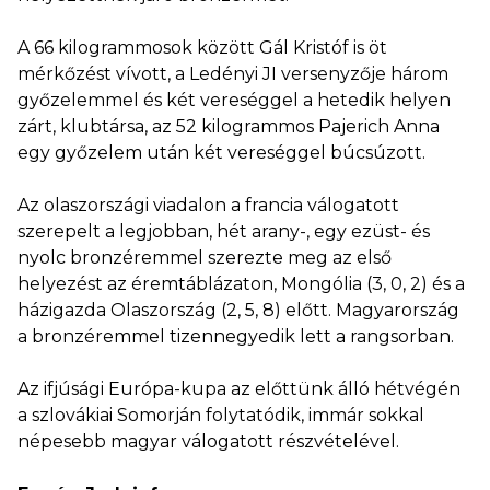
A 66 kilogrammosok között Gál Kristóf is öt
mérkőzést vívott, a Ledényi JI versenyzője három
győzelemmel és két vereséggel a hetedik helyen
zárt, klubtársa, az 52 kilogrammos Pajerich Anna
egy győzelem után két vereséggel búcsúzott.
Az olaszországi viadalon a francia válogatott
szerepelt a legjobban, hét arany-, egy ezüst- és
nyolc bronzéremmel szerezte meg az első
helyezést az éremtáblázaton, Mongólia (3, 0, 2) és a
házigazda Olaszország (2, 5, 8) előtt. Magyarország
a bronzéremmel tizennegyedik lett a rangsorban.
Az ifjúsági Európa-kupa az előttünk álló hétvégén
a szlovákiai Somorján folytatódik, immár sokkal
népesebb magyar válogatott részvételével.