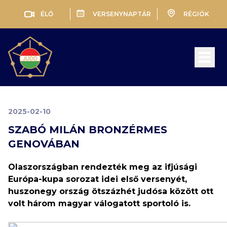
ÉLŐ
VERSENYNAPTÁR
RÉGIÓK
Open 
2025-02-10
SZABÓ MILÁN BRONZÉRMES
GENOVÁBAN
Olaszországban rendezték meg az ifjúsági
Európa-kupa sorozat idei első versenyét,
huszonegy ország ötszázhét judósa között ott
volt három magyar válogatott sportoló is.