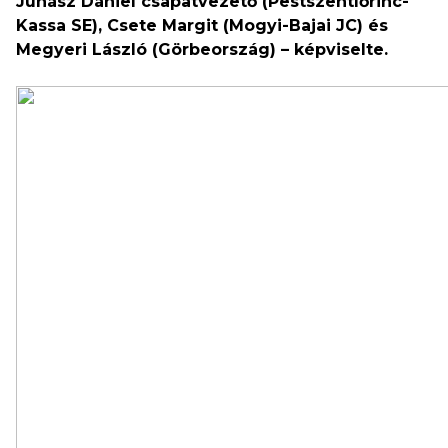
Juhász Dániel csapatvezető (Pestszentlőrinc-
Kassa SE), Csete Margit (Mogyi-Bajai JC) és
Megyeri László (Görbeország) – képviselte.