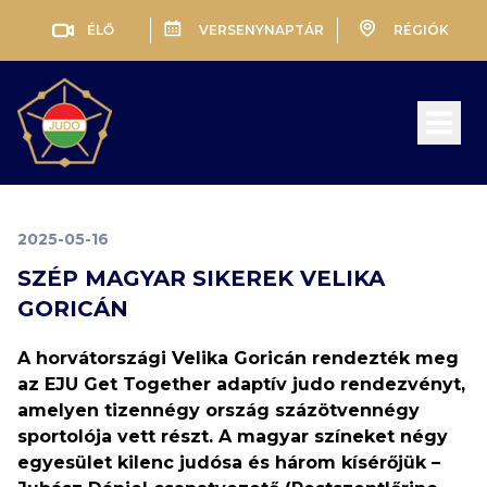
ÉLŐ
VERSENYNAPTÁR
RÉGIÓK
Open 
2025-05-16
SZÉP MAGYAR SIKEREK VELIKA
GORICÁN
A horvátországi Velika Goricán rendezték meg
az EJU Get Together adaptív judo rendezvényt,
amelyen tizennégy ország százötvennégy
sportolója vett részt. A magyar színeket négy
egyesület kilenc judósa és három kísérőjük –