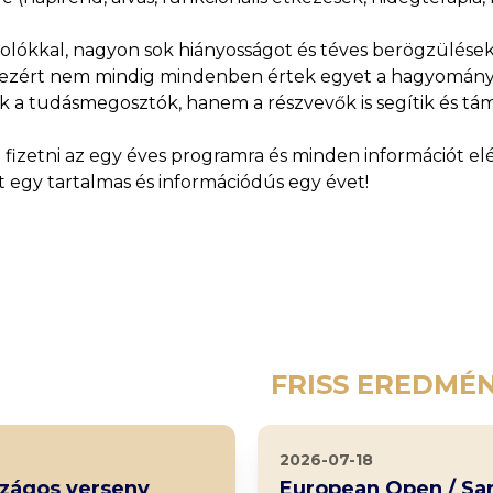
olókkal, nagyon sok hiányosságot és téves berögzülések
s, ezért nem mindig mindenben értek egyet a hagyomány
k a tudásmegosztók, hanem a részvevők is segítik és tá
ud fizetni az egy éves programra és minden információt elé
 egy tartalmas és információdús egy évet!
FRISS EREDMÉ
2026-07-18
rszágos verseny
European Open / Sa