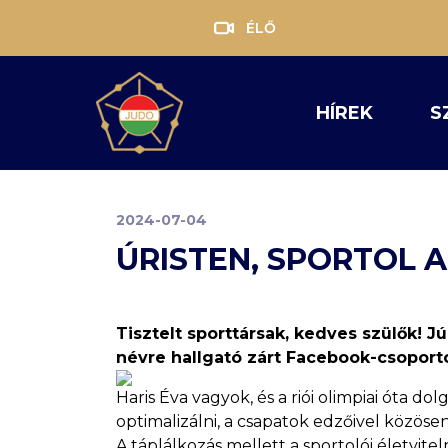
ÉLŐ
HÍREK
S
2024-07-04
ÚRISTEN, SPORTOL 
Tisztelt sporttársak, kedves szülők! J
névre hallgató zárt Facebook-csoporto
Haris Éva vagyok, és a riói olimpiai óta 
optimalizálni, a csapatok edzőivel közö
A táplálkozás mellett a sportolói életvitel