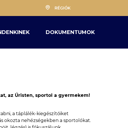
RÉGIÓK
NDENKINEK
DOKUMENTUMOK
kat, az Úristen, sportol a gyermekem!
abni, a táplálék-kiegészítőiket
tás okozta nehézségekben a sportolókat.
böjt, légzés) is fókuszálunk.