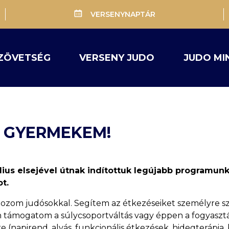
VERSENYNAPTÁR
ZÖVETSÉG
VERSENY JUDO
JUDO MI
A GYERMEKEM!
úlius elsejével útnak indítottuk legújabb programun
t.
dolgozom judósokkal. Segítem az étkezéseiket személyre sz
sen támogatom a súlycsoportváltás vagy éppen a fogyasz
re (napirend, alvás, funkcionális étkezések, hidegterápia, 