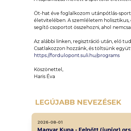
Öt-hat éve foglalkozom utánpótlás-sport
életvitelében. A szemléletem holisztiku
segítő csoportot összehozni, ahol nemcsa
Az alábbi linken, regisztráció után, elő t
Csatlakozzon hozzánk, és töltsünk együtt
https://fordulopont.suli.hu/programs
Köszönettel,
Haris Éva
LEGÚJABB NEVEZÉSEK
2026-08-01
Magyar Kupa - Felnőtt (junior) o