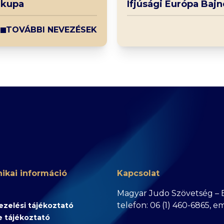
 kupa
Ifjúsági Európa Baj
TOVÁBBI NEVEZÉSEK
ikai információ
Kapcsolat
Magyar Judo Szövetség – Bu
telefon: 06 (1) 460-6865, e
zelési tájékoztató
e tájékoztató