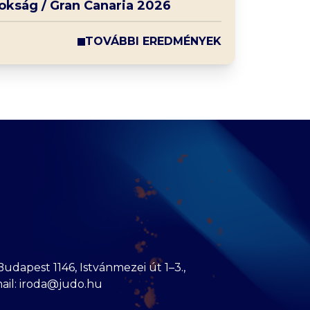
nokság / Gran Canaria 2026
TOVÁBBI EREDMÉNYEK
dapest 1146, Istvánmezei út 1–3.,
mail: iroda@judo.hu