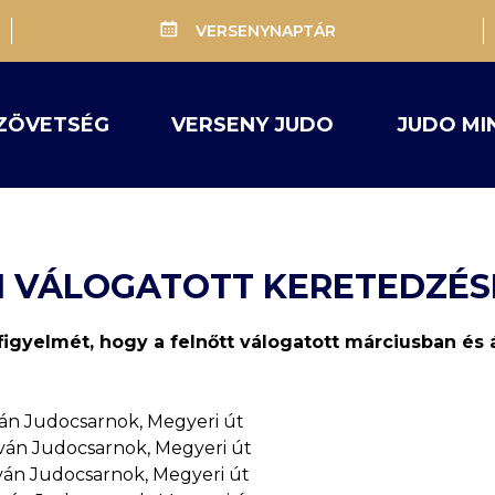
VERSENYNAPTÁR
ZÖVETSÉG
VERSENY JUDO
JUDO MI
ISI VÁLOGATOTT KERETEDZÉ
figyelmét, hogy a felnőtt válogatott márciusban és 
tván Judocsarnok, Megyeri út
stván Judocsarnok, Megyeri út
stván Judocsarnok, Megyeri út