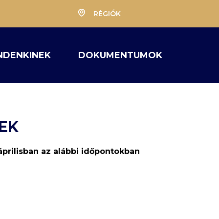
RÉGIÓK
NDENKINEK
DOKUMENTUMOK
SEK
áprilisban az alábbi időpontokban