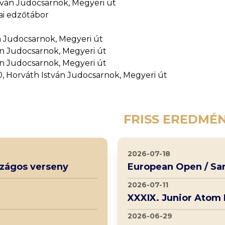
stván Judocsarnok, Megyeri út
iai edzőtábor
ván Judocsarnok, Megyeri út
tván Judocsarnok, Megyeri út
tván Judocsarnok, Megyeri út
:00, Horváth István Judocsarnok, Megyeri út
FRISS EREDMÉ
2026-07-18
rszágos verseny
European Open / Sa
2026-07-11
XXXIX. Junior Atom
2026-06-29