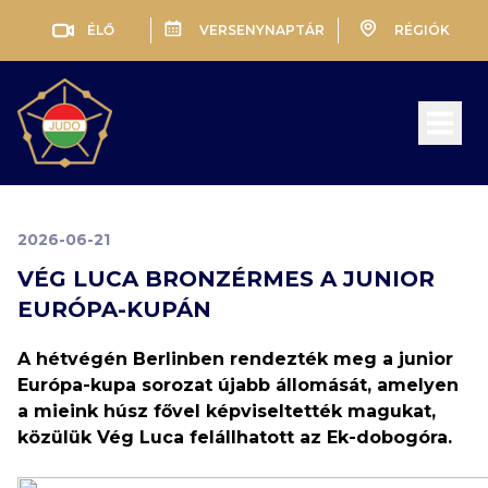
ÉLŐ
VERSENYNAPTÁR
RÉGIÓK
Open 
2026-06-21
VÉG LUCA BRONZÉRMES A JUNIOR
EURÓPA-KUPÁN
A hétvégén Berlinben rendezték meg a junior
Európa-kupa sorozat újabb állomását, amelyen
a mieink húsz fővel képviseltették magukat,
közülük Vég Luca felállhatott az Ek-dobogóra.