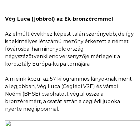
Vég Luca (jobbról) az Ek-bronzéremmel
Az elmúlt évekhez képest talán szerényebb, de így
is tekintélyes létszámú mezőny érkezett a német
fővárosba, harmincnyolc ország
négyszázötvenkilenc versenyzője mérlegelt a
korosztály Európa-kupa tornájára.
A mieink közül az 57 kilogrammos lányoknak ment
a legjobban, Vég Luca (Ceglédi VSE) és Váradi
Noémi (BHSE) csaphatott végül össze a
bronzéremért, a csatát aztán a ceglédi judoka
nyerte meg ipponnal.