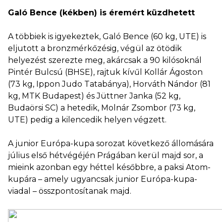
Galó Bence (kékben) is éremért küzdhetett
A többiek is igyekeztek, Galó Bence (60 kg, UTE) is
eljutott a bronzmérkőzésig, végül az ötödik
helyezést szerezte meg, akárcsak a 90 kilósoknál
Pintér Bulcsú (BHSE), rajtuk kívűl Kollár Ágoston
(73 kg, Ippon Judo Tatabánya), Horváth Nándor (81
kg, MTK Budapest) és Jüttner Janka (52 kg,
Budaörsi SC) a hetedik, Molnár Zsombor (73 kg,
UTE) pedig a kilencedik helyen végzett.
A junior Európa-kupa sorozat következő állomására
július első hétvégéjén Prágában kerül majd sor, a
mieink azonban egy héttel későbbre, a paksi Atom-
kupára – amely ugyancsak junior Európa-kupa-
viadal – összpontosítanak majd.