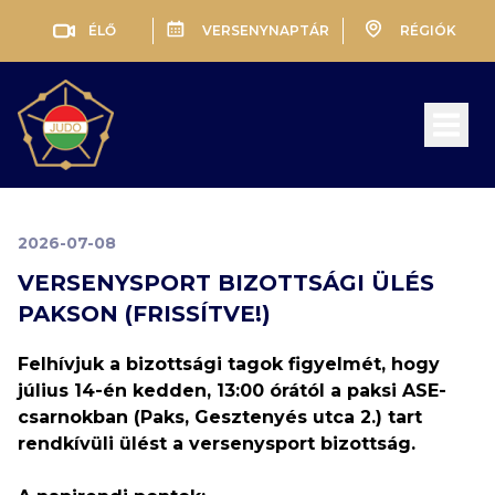
ÉLŐ
VERSENYNAPTÁR
RÉGIÓK
Open 
2026-07-08
VERSENYSPORT BIZOTTSÁGI ÜLÉS
PAKSON (FRISSÍTVE!)
Felhívjuk a bizottsági tagok figyelmét, hogy
július 14-én kedden, 13:00 órától a paksi ASE-
csarnokban (Paks, Gesztenyés utca 2.) tart
rendkívüli ülést a versenysport bizottság.