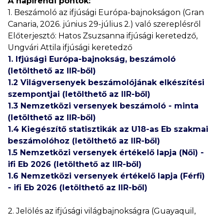
A napirendi pontok:
1. Beszámoló az ifjúsági Európa-bajnokságon (Gran
Canaria, 2026. június 29-július 2.) való szereplésről
Előterjesztő: Hatos Zsuzsanna ifjúsági keretedző,
Ungvári Attila ifjúsági keretedző
1. Ifjúsági Európa-bajnokság, beszámoló
(letölthető az IIR-ből)
1.2 Világversenyek beszámolójának elkészítési
szempontjai (letölthető az IIR-ből)
1.3 Nemzetközi versenyek beszámoló - minta
(letölthető az IIR-ből)
1.4 Kiegészítő statisztikák az U18-as Eb szakmai
beszámolóhoz (letölthető az IIR-ből)
1.5 Nemzetközi versenyek értékelő lapja (Női) -
ifi Eb 2026 (letölthető az IIR-ből)
1.6 Nemzetközi versenyek értékelő lapja (Férfi)
- ifi Eb 2026 (letölthető az IIR-ből)
2. Jelölés az ifjúsági világbajnokságra (Guayaquil,