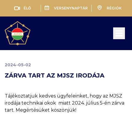
ÉLŐ
VERSENYNAPTÁR
RÉGIÓK
Open 
2024-05-02
ZÁRVA TART AZ MJSZ IRODÁJA
Tájékoztatjuk kedves ügyfeleinket, hogy az MJSZ
irodája technikai okok miatt 2024. július 5-én zárva
tart. Megértésüket köszönjük!