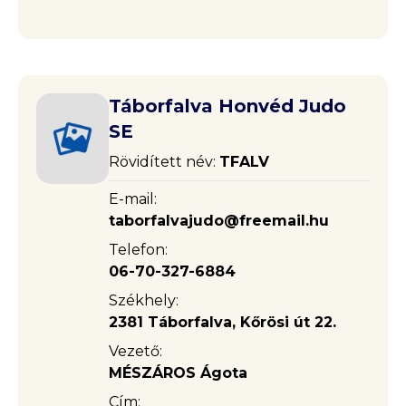
Táborfalva Honvéd Judo
SE
Rövidített név:
TFALV
E-mail:
taborfalvajudo@freemail.hu
Telefon:
06-70-327-6884
Székhely:
2381 Táborfalva, Kőrösi út 22.
Vezető:
MÉSZÁROS Ágota
Cím: