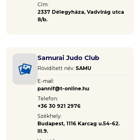
Cím:
2337 Délegyháza, Vadvirág utca
8/b.
Samurai Judo Club
Rövidített név:
SAMU
E-mail:
pannif@t-online.hu
Telefon:
+36 30 921 2976
Székhely:
Budapest, 1116 Karcag u.54-62.
III.9.