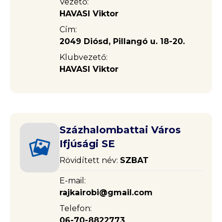
Vezető:
HAVASI Viktor
Cím:
2049 Diósd, Pillangó u. 18-20.
Klubvezető:
HAVASI Viktor
Százhalombattai Város
Ifjúsági SE
Rövidített név:
SZBAT
E-mail:
rajkairobi@gmail.com
Telefon:
06-70-8822773