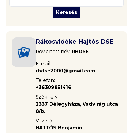
Keresés
Rákosvidéke Hajtós DSE
Rövidített név:
RHDSE
E-mail:
rhdse2000@gmail.com
Telefon:
+36309851416
Székhely:
2337 Délegyháza, Vadvirág utca
8/b.
Vezető:
HAJTÓS Benjamin