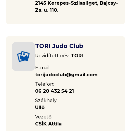
2145 Kerepes-Szilasliget, Bajcsy-
Zs. u. 110.
TORI Judo Club
Rövidített név:
TORI
E-mail:
torijudoclub@gmail.com
Telefon:
06 20 432 54 21
Székhely:
Üllő
Vezető:
CSÍK Attila