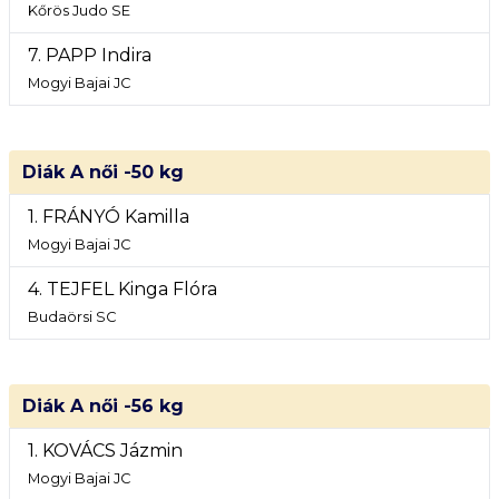
Kőrös Judo SE
7. PAPP Indira
Mogyi Bajai JC
Diák A női -50 kg
1. FRÁNYÓ Kamilla
Mogyi Bajai JC
4. TEJFEL Kinga Flóra
Budaörsi SC
Diák A női -56 kg
1. KOVÁCS Jázmin
Mogyi Bajai JC