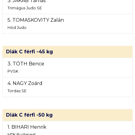
3. JAKAB Tamás
Trimágus Judo SE
5. TOMASKOVITY Zalán
Hód Judo
Diák C férfi -45 kg
3. TÓTH Bence
PVSK
4. NAGY Zoárd
Tordas SE
Diák C férfi -50 kg
1. BIHARI Henrik
MTK Budapest