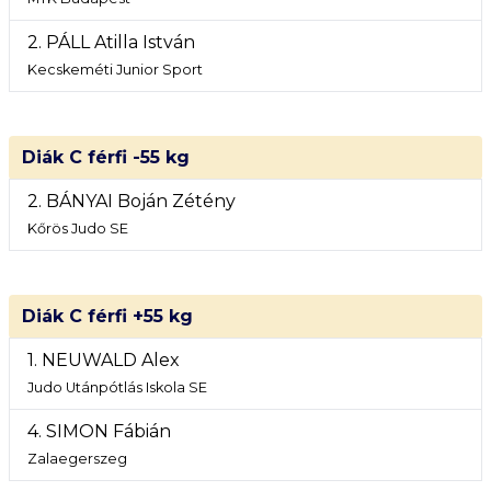
2. PÁLL Atilla István
Kecskeméti Junior Sport
Diák C férfi -55 kg
2. BÁNYAI Boján Zétény
Kőrös Judo SE
Diák C férfi +55 kg
1. NEUWALD Alex
Judo Utánpótlás Iskola SE
4. SIMON Fábián
Zalaegerszeg