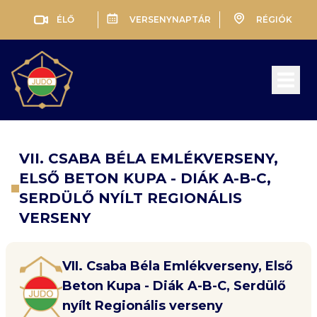
ÉLŐ
VERSENYNAPTÁR
RÉGIÓK
Open 
VII. CSABA BÉLA EMLÉKVERSENY,
ELSŐ BETON KUPA - DIÁK A-B-C,
SERDÜLŐ NYÍLT REGIONÁLIS
VERSENY
VII. Csaba Béla Emlékverseny, Első
Beton Kupa - Diák A-B-C, Serdülő
nyílt Regionális verseny