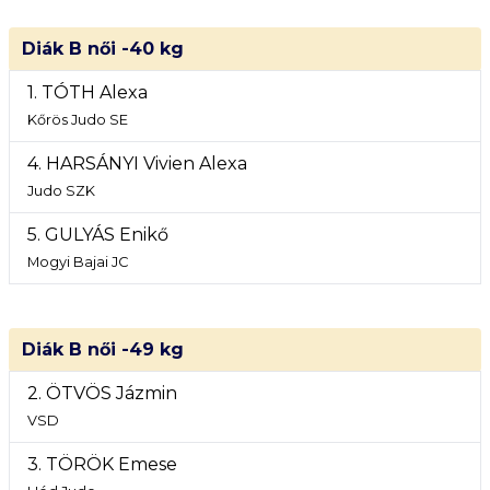
Diák B női -40 kg
1. TÓTH Alexa
Kőrös Judo SE
4. HARSÁNYI Vivien Alexa
Judo SZK
5. GULYÁS Enikő
Mogyi Bajai JC
Diák B női -49 kg
2. ÖTVÖS Jázmin
VSD
3. TÖRÖK Emese