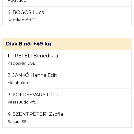
Hód Judo
4. BÖGÖS Luca
Kecskeméti JC
Diák B női +49 kg
1. TREFELI Benedikta
Kaposvári USE
2. JANKÓ Hanna Edit
Mórahalom
3. KOLOSSVÁRY Léna
Vasas Judo Kft.
4. SZENTPÉTERI Zsófia
Sakura SE