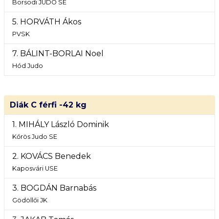
Borsodi JUDO SE
5. HORVÁTH Ákos
PVSK
7. BÁLINT-BORLAI Noel
Hód Judo
Diák C férfi -42 kg
1. MIHÁLY László Dominik
Kőrös Judo SE
2. KOVÁCS Benedek
Kaposvári USE
3. BOGDÁN Barnabás
Gödöllői JK