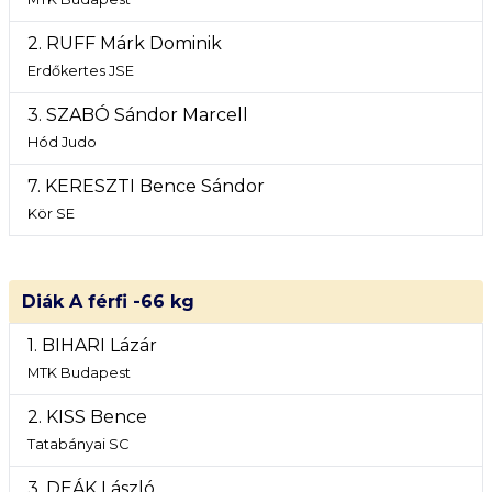
2. RUFF Márk Dominik
Erdőkertes JSE
3. SZABÓ Sándor Marcell
Hód Judo
7. KERESZTI Bence Sándor
Kör SE
Diák A férfi -66 kg
1. BIHARI Lázár
MTK Budapest
2. KISS Bence
Tatabányai SC
3. DEÁK László