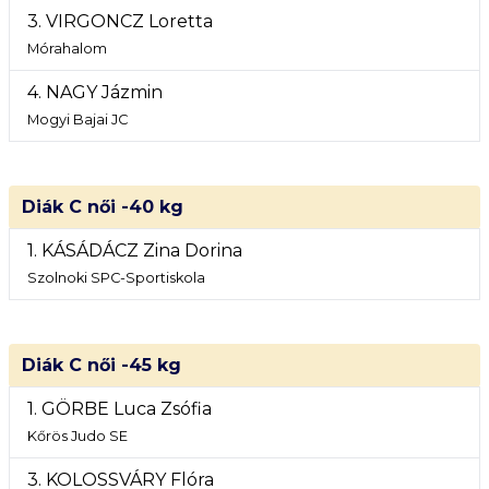
3. VIRGONCZ Loretta
Mórahalom
4. NAGY Jázmin
Mogyi Bajai JC
Diák C női -40 kg
1. KÁSÁDÁCZ Zina Dorina
Szolnoki SPC-Sportiskola
Diák C női -45 kg
1. GÖRBE Luca Zsófia
Kőrös Judo SE
3. KOLOSSVÁRY Flóra