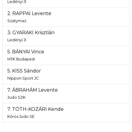
Ledényi JI
2. RAPPAI Levente
Szatymaz
3. GYARAKI Krisztián
Ledényi JI
5. BÁNYAI Vince
MTK Budapest
5. KISS Sándor
Nippon Sport JC
7. ÁBRAHÁM Levente
Judo SZK
7. TÓTH-KOZÁRI Kende
Kőrös Judo SE