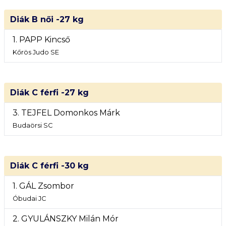
Diák B női -27 kg
1. PAPP Kincső
Kőrös Judo SE
Diák C férfi -27 kg
3. TEJFEL Domonkos Márk
Budaörsi SC
Diák C férfi -30 kg
1. GÁL Zsombor
Óbudai JC
2. GYULÁNSZKY Milán Mór