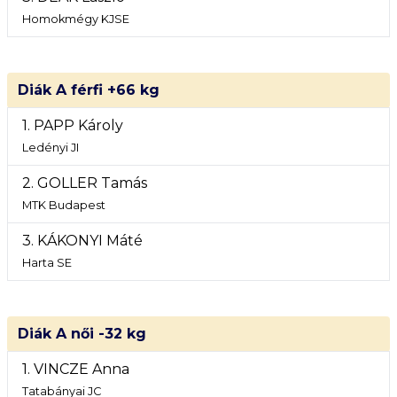
Homokmégy KJSE
Diák A férfi +66 kg
1. PAPP Károly
Ledényi JI
2. GOLLER Tamás
MTK Budapest
3. KÁKONYI Máté
Harta SE
Diák A női -32 kg
1. VINCZE Anna
Tatabányai JC