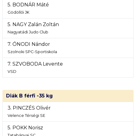
5. BODNÁR Máté
Gödöllői JK
5. NAGY Zalán Zoltán
Nagyatádi Judo Club
7. ÓNODI Nándor
Szolnoki SPC-Sportiskola
7. SZVOBODA Levente
VSD
Diák B férfi -35 kg
3. PINCZÉS Olivér
Velence Térségi SE
5. POKK Norisz
Tatabányai SC