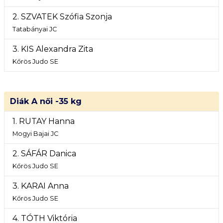
2. SZVATEK Szófia Szonja
Tatabányai JC
3. KIS Alexandra Zita
Kőrös Judo SE
Diák A női -35 kg
1. RUTAY Hanna
Mogyi Bajai JC
2. SÁFÁR Danica
Kőrös Judo SE
3. KARAI Anna
Kőrös Judo SE
4. TÓTH Viktória