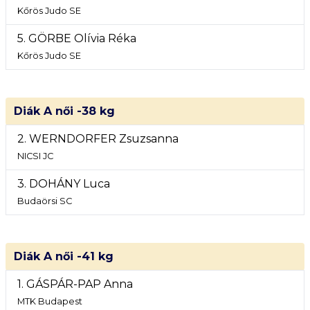
Kőrös Judo SE
5. GÖRBE Olívia Réka
Kőrös Judo SE
Diák A női -38 kg
2. WERNDORFER Zsuzsanna
NICSI JC
3. DOHÁNY Luca
Budaörsi SC
Diák A női -41 kg
1. GÁSPÁR-PAP Anna
MTK Budapest