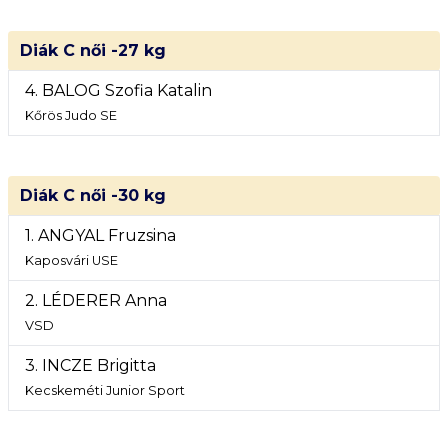
Diák C női -27 kg
4. BALOG Szofia Katalin
Kőrös Judo SE
Diák C női -30 kg
1. ANGYAL Fruzsina
Kaposvári USE
2. LÉDERER Anna
VSD
3. INCZE Brigitta
Kecskeméti Junior Sport