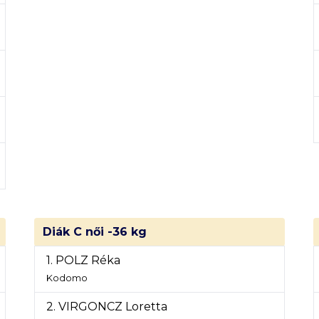
Diák C női -36 kg
1. POLZ Réka
Kodomo
2. VIRGONCZ Loretta