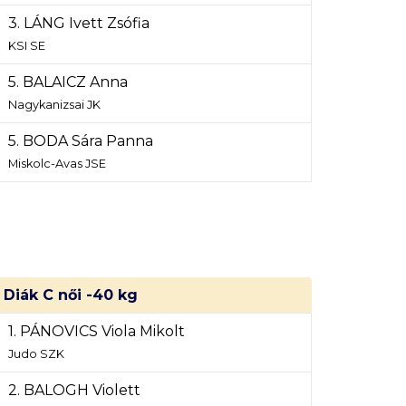
3. LÁNG Ivett Zsófia
KSI SE
5. BALAICZ Anna
Nagykanizsai JK
5. BODA Sára Panna
Miskolc-Avas JSE
Diák C női -40 kg
1. PÁNOVICS Viola Mikolt
Judo SZK
2. BALOGH Violett