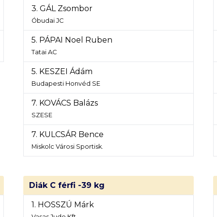
3. GÁL Zsombor
Óbudai JC
5. PÁPAI Noel Ruben
Tatai AC
5. KESZEI Ádám
Budapesti Honvéd SE
7. KOVÁCS Balázs
SZESE
7. KULCSÁR Bence
Miskolc Városi Sportisk.
Diák C férfi -39 kg
1. HOSSZÚ Márk
Vasas Judo Kft.