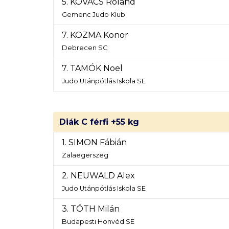
5. KOVÁCS Roland
Gemenc Judo Klub
7. KOZMA Konor
Debrecen SC
7. TAMÓK Noel
Judo Utánpótlás Iskola SE
Diák C férfi +55 kg
1. SIMON Fábián
Zalaegerszeg
2. NEUWALD Alex
Judo Utánpótlás Iskola SE
3. TÓTH Milán
Budapesti Honvéd SE