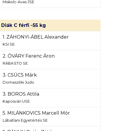
Miskolc-Avas JSE
Diák C férfi -55 kg
1. ZÁHONYI-ÁBEL Alexander
KSI SE
2. ÓVÁRY Ferenc Áron
RÁBA ETO SE
3. CSÚCS Márk
Domaszéki Judo
3. BOROS Attila
Kaposvári USE
5. MILÁNKOVICS Marcell Mór
Lábatlani Egyetértés SE