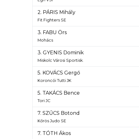
2. PÁRIS Mihály
Fit Fighters SE
3. FABU Örs
Mohács
3. GYENIS Dominik
Miskolc Városi Sportisk.
5. KOVÁCS Gergő
Koroncói Tutti JK
5. TAKÁCS Bence
Tori JC
7. SZŰCS Botond
Kőrös Judo SE
7. TÓTH Ákos