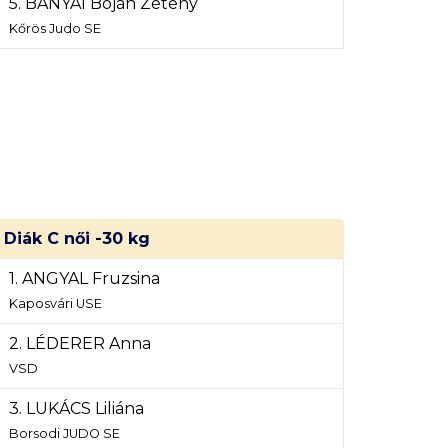
5. BÁNYAI Boján Zétény
Kőrös Judo SE
Diák C női -30 kg
1. ANGYAL Fruzsina
Kaposvári USE
2. LÉDERER Anna
VSD
3. LUKÁCS Liliána
Borsodi JUDO SE