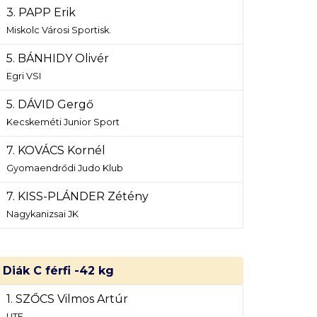
3. PAPP Erik
Miskolc Városi Sportisk.
5. BÁNHIDY Olivér
Egri VSI
5. DÁVID Gergő
Kecskeméti Junior Sport
7. KOVÁCS Kornél
Gyomaendrődi Judo Klub
7. KISS-PLÁNDER Zétény
Nagykanizsai JK
Diák C férfi -42 kg
1. SZŐCS Vilmos Artúr
UTE