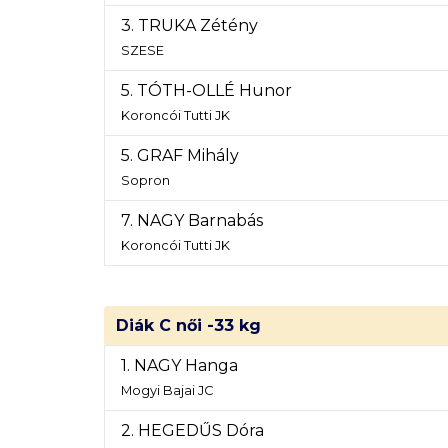
3. TRUKA Zétény
SZESE
5. TÓTH-OLLÉ Hunor
Koroncói Tutti JK
5. GRAF Mihály
Sopron
7. NAGY Barnabás
Koroncói Tutti JK
Diák C női -33 kg
1. NAGY Hanga
Mogyi Bajai JC
2. HEGEDŰS Dóra