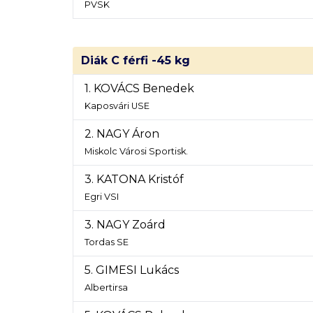
PVSK
Diák C férfi -45 kg
1. KOVÁCS Benedek
Kaposvári USE
2. NAGY Áron
Miskolc Városi Sportisk.
3. KATONA Kristóf
Egri VSI
3. NAGY Zoárd
Tordas SE
5. GIMESI Lukács
Albertirsa