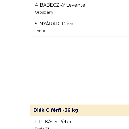
4. BABECZKY Levente
Oroszlány
5. NYÁRÁDI Dávid
Tori JC
Diák C férfi -36 kg
1. LUKÁCS Péter
Egri VSI