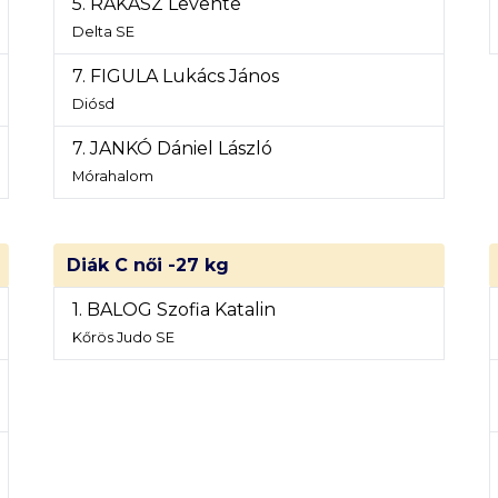
5. RÁKÁSZ Levente
Delta SE
7. FIGULA Lukács János
Diósd
7. JANKÓ Dániel László
Mórahalom
Diák C női -27 kg
1. BALOG Szofia Katalin
Kőrös Judo SE