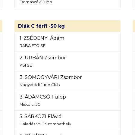
Domaszéki Judo
Diák C férfi -50 kg
1. ZSÉDENYI Ádám
RÁBA ETO SE
2. URBÁN Zsombor
KSI SE
3. SOMOGYVÁRI Zsombor
Nagyatádi Judo Club
3. ÁDÁMCSÓ Fülöp
Miskolci JC
5. SÁRKÖZI Flávió
Haladás VSE Szombathely