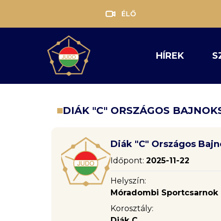
ÉLŐ
HÍREK
S
DIÁK "C" ORSZÁGOS BAJNOK
Diák "C" Országos Baj
Időpont:
2025-11-22
Helyszín:
Móradombi Sportcsarnok -
Korosztály:
Diák C