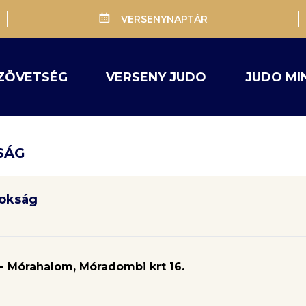
VERSENYNAPTÁR
ZÖVETSÉG
VERSENY JUDO
JUDO MI
SÁG
nokság
 Mórahalom, Móradombi krt 16.