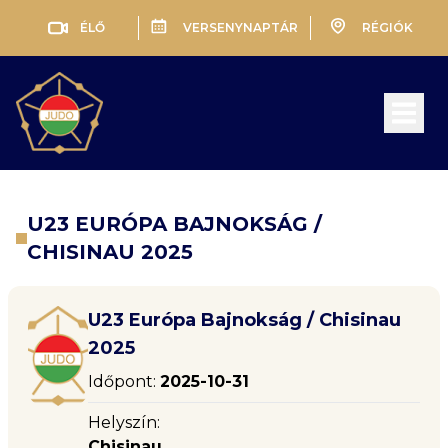
ÉLŐ
VERSENYNAPTÁR
RÉGIÓK
Open 
U23 EURÓPA BAJNOKSÁG /
CHISINAU 2025
U23 Európa Bajnokság / Chisinau
2025
Időpont:
2025-10-31
Helyszín:
Chisinau