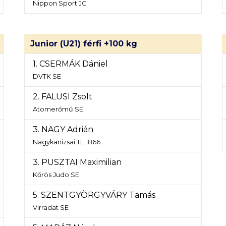
Nippon Sport JC
Junior (U21) férfi +100 kg
1. CSERMÁK Dániel
DVTK SE
2. FALUSI Zsolt
Atomerőmű SE
3. NAGY Adrián
Nagykanizsai TE 1866
3. PUSZTAI Maximilian
Kőrös Judo SE
5. SZENTGYÖRGYVÁRY Tamás
Virradat SE