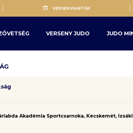
VERSENYNAPTÁR
ZÖVETSÉG
VERSENY JUDO
JUDO MI
SÁG
kság
labda Akadémia Sportcsarnoka, Kecskemét, Izsáki ú