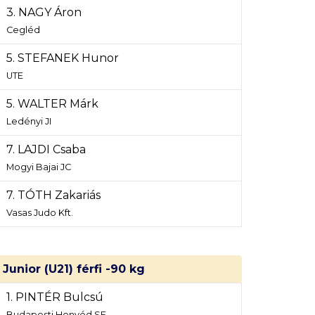
3. NAGY Áron
Cegléd
5. STEFANEK Hunor
UTE
5. WALTER Márk
Ledényi JI
7. LAJDI Csaba
Mogyi Bajai JC
7. TÓTH Zakariás
Vasas Judo Kft.
Junior (U21) férfi -90 kg
1. PINTÉR Bulcsú
Budapesti Honvéd SE