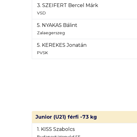
3. SZEIFERT Bercel Márk
VSD
5. NYAKAS Bálint
Zalaegerszeg
5. KEREKES Jonatán
PVSK
Junior (U21) férfi -73 kg
1. KISS Szabolcs
Budapesti Honvéd SE