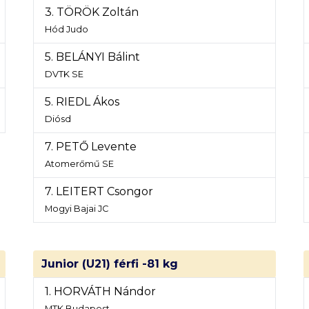
3. TÖRÖK Zoltán
Hód Judo
5. BELÁNYI Bálint
DVTK SE
5. RIEDL Ákos
Diósd
7. PETŐ Levente
Atomerőmű SE
7. LEITERT Csongor
Mogyi Bajai JC
Junior (U21) férfi -81 kg
1. HORVÁTH Nándor
MTK Budapest