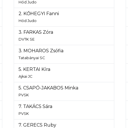
Hód Judo
2. KŐHEGYI Fanni
Hód Judo
3. FARKAS Zóra
DVTK SE
3. MOHAROS Zsófia
Tatabányai SC
5. KERTAI Kíra
Ajkai JC
5. CSAPÓ-JAKABOS Minka
PVSK
7. TAKÁCS Sára
PVSK
7. GERECS Ruby