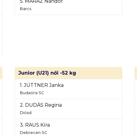
5. MARÁZ Nándor
Barcs
Junior (U21) női -52 kg
1. JÜTTNER Janka
Budaörsi SC
2. DUDÁS Regina
Diósd
3. RAUS Kíra
Debrecen SC