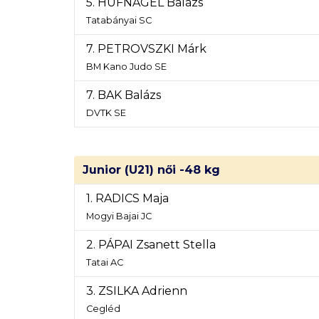
5. HUFNÁGEL Balázs
Tatabányai SC
7. PETROVSZKI Márk
BM Kano Judo SE
7. BAK Balázs
DVTK SE
Junior (U21) női -48 kg
1. RADICS Maja
Mogyi Bajai JC
2. PÁPAI Zsanett Stella
Tatai AC
3. ZSILKA Adrienn
Cegléd