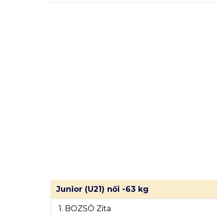
Junior (U21) női -63 kg
1. BOZSÓ Zita