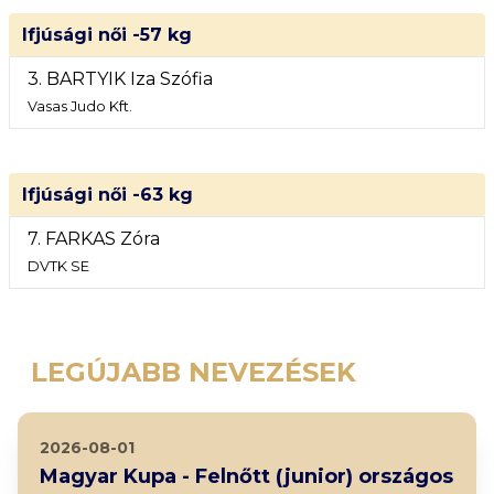
Ifjúsági női -57 kg
3. BARTYIK Iza Szófia
Vasas Judo Kft.
Ifjúsági női -63 kg
7. FARKAS Zóra
DVTK SE
LEGÚJABB NEVEZÉSEK
2026-08-01
Magyar Kupa - Felnőtt (junior) országos