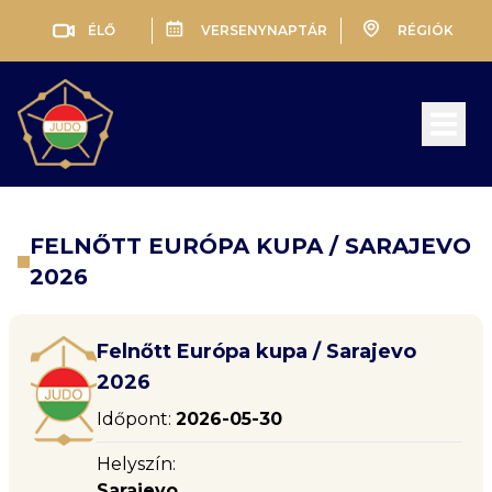
ÉLŐ
VERSENYNAPTÁR
RÉGIÓK
Open 
FELNŐTT EURÓPA KUPA / SARAJEVO
2026
Felnőtt Európa kupa / Sarajevo
2026
Időpont:
2026-05-30
Helyszín:
Sarajevo