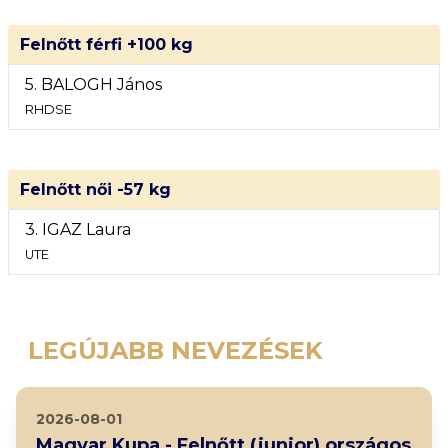
Felnőtt férfi +100 kg
5. BALOGH János
RHDSE
Felnőtt női -57 kg
3. IGAZ Laura
UTE
LEGÚJABB NEVEZÉSEK
2026-08-01
Magyar Kupa - Felnőtt (junior) országos