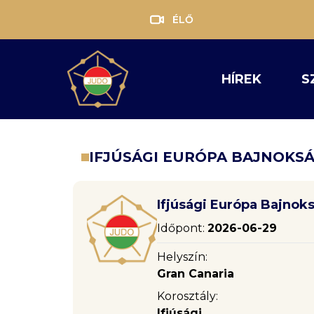
ÉLŐ
HÍREK
S
IFJÚSÁGI EURÓPA BAJNOKSÁ
Ifjúsági Európa Bajnok
Időpont:
2026-06-29
Helyszín:
Gran Canaria
Korosztály:
Ifjúsági